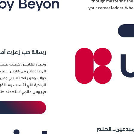
though mastering the 
your career ladder. What
رسالة حب زعزت أمن 
ويبقى الهاجس كيفية تحقيق 
المعلوماتي من هاجس القرصن
دولار، وهو رقم تقريبي ومن
فيروس عالمي استحدثه طالب فلبي
ال المبدعين…الحلم