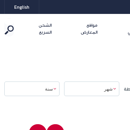
English
مواقع
الشحن
ي
المعارض
السريع
طة