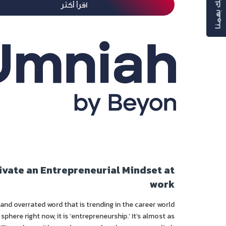
رأيك بهمنا
اقرأ أكثر
ivate an Entrepreneurial Mindset at
work
 and overrated word that is trending in the career world
sphere right now, it is ‘entrepreneurship.’ It’s almost as