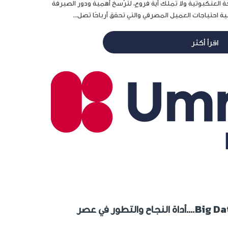
 العنكبوتية ولا تملك أية فروعٍ، لترّسخ أهمية ودور الصيرفة
ة احتياجات العميل المصرفي والتي تحقق أرباحًا تصل...
اقرأ أكثر
البيانات الضخمة Big Data….أداة النجاح والتطور في عصر