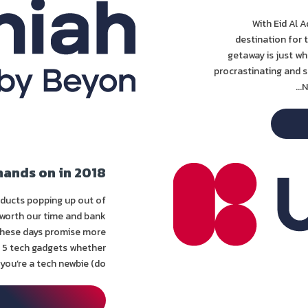
With Eid Al 
destination for 
getaway is just wh
procrastinating and st
N
hands on in 2018
ducts popping up out of
 worth our time and bank
 these days promise more
op 5 tech gadgets whether
you’re a tech newbie (do...