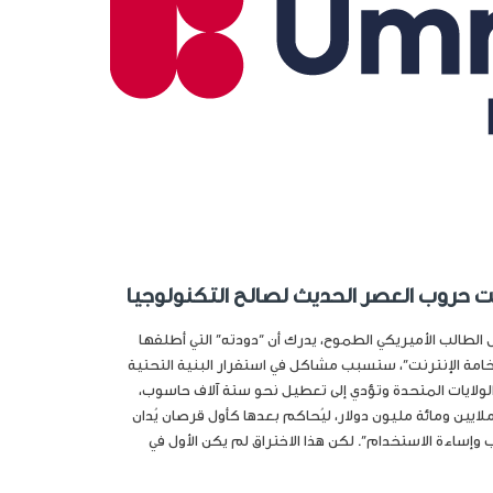
روب العصر الحديث لصالح التكنولوجيا
الطالب الأميريكي الطموح، يدرك أن “دودته” التي أطلقها
مدى ضخامة الإنترنت”، ستسبب مشاكل في استقرار البنية التحتية
لولايات المتحدة وتؤدي إلى تعطيل نحو ستة آلاف حاسوب،
لايين ومائة مليون دولار، ليُحاكم بعدها كأول قرصان يُدان
وإساءة الاستخدام”. لكن هذا الاختراق لم يكن الأول في