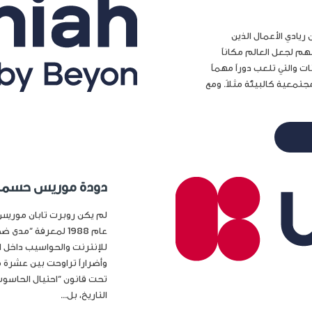
ريادي الأعمال الذين
 لجعل العالم مكاناً
ت والتي تلعب دوراً مهماً
جتمعية كالبيئة مثلاً. ومع
دودة موريس حسمت ح
لم يكن روبرت تابان موريس 
عام 1988 لمعرفة “
للإنترنت والحواسيب داخل ا
وأضراراً تراوحت بين عشرة م
تحت قانون “احتيال الحاسوب 
التاريخ، بل...