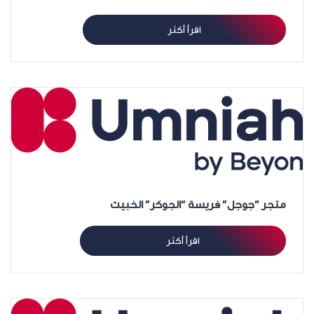
اقرأ أكثر
متجر “جوجل” فريسة “الجوكر” الخبيث
اقرأ أكثر