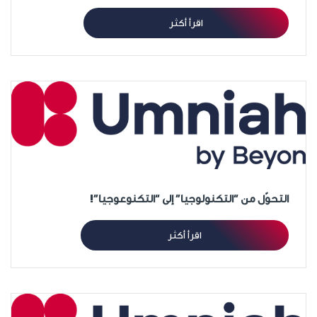
اقرأ أكثر
التحوّل من “التكنولوجيا” إلى “التكنوعوجيا”!
اقرأ أكثر