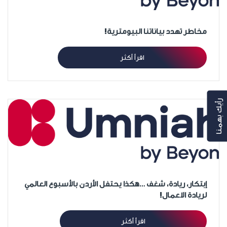
مخاطر تهدد بياناتنا البيومترية!
اقرأ أكثر
رأيك بهمنا
إبتكار، ريادة، شغف …هكذا يحتفل الأردن بالأسبوع العالمي
لريادة الاعمال!
اقرأ أكثر