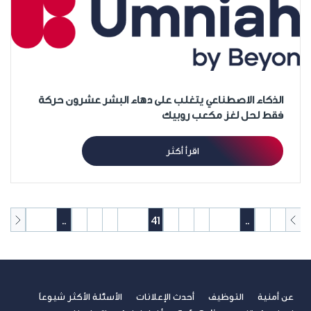
الذكاء الاصطناعي يتغلب على دهاء البشر عشرون حركة
فقط لحل لغز مكعب روبيك
اقرأ أكثر
50
49
..
46
45
44
43
42
41
40
39
38
37
36
..
2
1
عن أمنية
التوظيف
أحدث الإعلانات
الأسئلة الأكثر شيوعاً