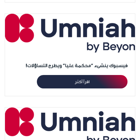
فيسبوك ينشىء “محكمة عليا” ويطرح التساؤلات!
اقرأ أكثر