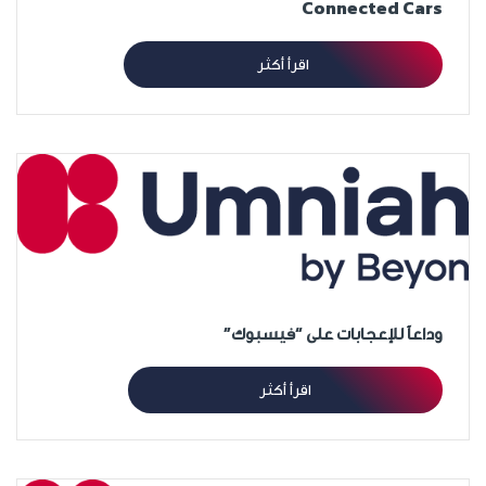
Connected Cars
اقرأ أكثر
وداعاً للإعجابات على “فيسبوك”
اقرأ أكثر