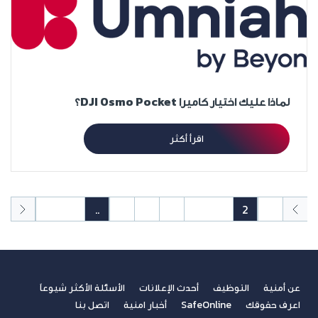
لماذا عليك اختيار كاميرا DJI Osmo Pocket؟
اقرأ أكثر
50
49
..
7
6
5
4
3
2
1
عن أمنية
التوظيف
أحدث الإعلانات
الأسئلة الأكثر شيوعاً
اعرف حقوقك
SafeOnline
أخبار امنية
اتصل بنا