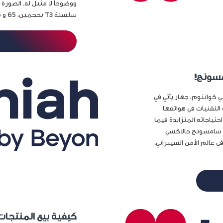
ووضوحاً لا مثيل له. الصور
سلسلة T3 بحجمين، 65 و 75 بوصة، لتناسب مختلف المساحات...
مسونج!
جالاكسي كوانتوم، جهاز يأتي في
التقنيات في هواتفها
تياجاته المتزايدة فيما
تف سامسونج جالاكسي
 عالم الأمن السيبراني.
كيفية بيع المنتجات 