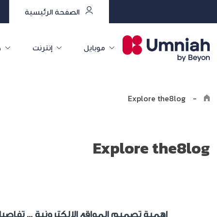
الصفحة الرئيسية
موبايل
إنترنت
خ
Explore the8log
-
Explore the8log
اهمية تصميم المواقع الالكترونية … تفاصي