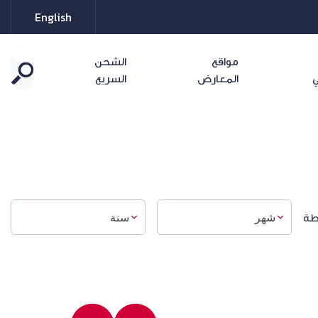
English
مواقع
الشحن
ي
المعارض
السريع
طة