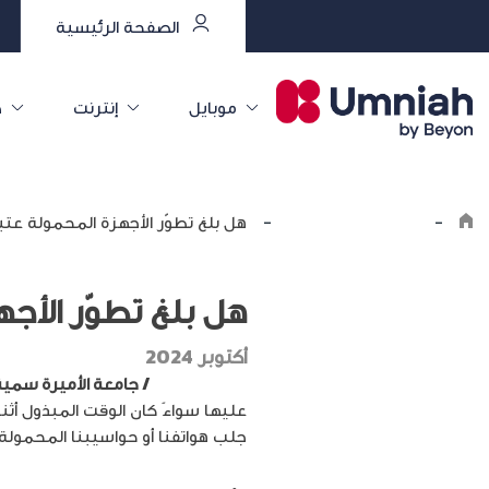
الصفحة الرئيسية
موبايل
إنترنت
خ
-
Explore the8log
-
هل بلغ تطوّر الأجهزة المحمولة عتب
هل بلغ تطوّر الأج
أكتوبر 2024
عمر الرهونجي
/ جامعة الأميرة سمية
عليها سواءً كان الوقت المبذول أثنا
جلب هواتفنا أو حواسيبنا المحمولة 