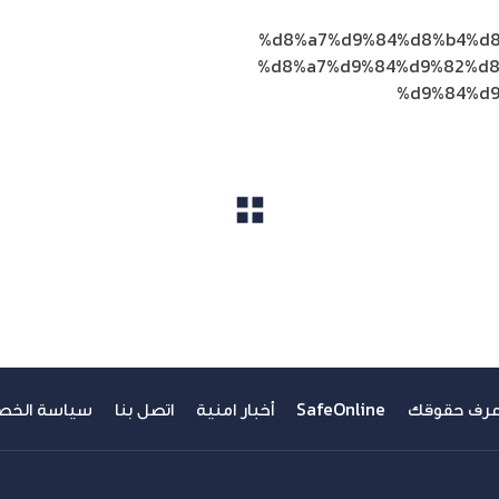
%d8%a7%d9%84%d8%b4%d8
%d8%a7%d9%84%d9%82%d8
%d9%84%d
مشاهدة الكل
عرف حقوقك
SafeOnline
أخبار امنية
اتصل بنا
سياسة الخص