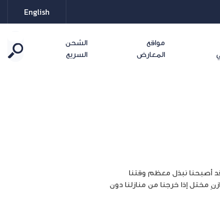
English
مواقع
الشحن
ي
المعارض
السريع
وقد أصبحنا نبذل معظم وقتنا
زنٍ مختل إذا خرجنا من منازلنا دون