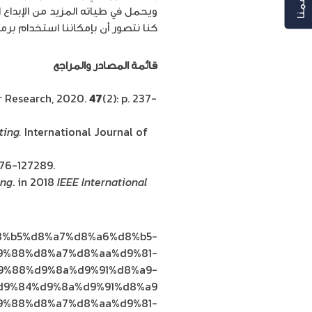
ويحمل في طياته المزيد من الإبداع 
كنا نتصور أن بإمكاننا استخدام ب
قائمة المصادر والمراجع
 Research, 2020.
47
(2): p. 237-
ting.
International Journal of
7276-127289.
ing
. in 2018
IEEE International
%d8%b5%d8%a7%d8%a6%d8%b5-
9%88%d8%a7%d8%aa%d9%81-
9%88%d9%8a%d9%91%d8%a9-
9%84%d9%8a%d9%91%d8%a9/
%d9%88%d8%a7%d8%aa%d9%81-