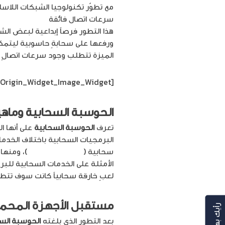
مع تطوّر تكنولوجيا الشبكات اللاسل
سرعات اتصال فائقة
بالشبكة العنك
هذا التطور فرصاً إبداعية لبعض ا
ورفعها على سحابةٍ حاسوبية ليتمكن 
الميزة تتطلب وجود سرعات اتصالٍ لا
[siteorigin_widget class=”SiteOrigin_Widget_Image_Widget”]
الحوسبة السحابية وماهي
تعرف
الحوسبة السحابية
البرمجيات السحابية باختلاف الخد
سحابية (
MongoDB Atlas
)، ومنها
الأمثلة على الخدمات السحابية للب
لعبٍ خارقة سحابياً كانت سوف تتط
مستقبل الأجهزة المحم
رأيك بهمنا
بعد التطور الذي بلغته
الحوسبة الس