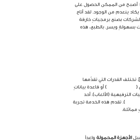
5)؛ أصبح من الممكن الحصول على
يكاد ينعدم من الوجود. لقد أتاح
لشركات بصنع برمجياتٍ خارقة
ت بسهولةٍ ويسر. بالطبع، هذه
لى أنها القدرة على إجراء معالجة للبيانات الحاسوبية على الشبكة العنكبوتية[4]. تختلف القدرات التي تقدّمها
(
Google docs
) أو قاعدة بياناتٍ
يات الترفيهية (الألعاب). أحد
Googl
). تقدم هذه الخدمة تجربة
مماثلة.
قبل
الأجهزة المحمولة
واعداً