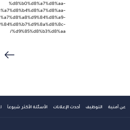
%d8%b0%d8%a7%d8%aa-
%a7%d8%b4%d8%a7%d8%aa-
%a7%d8%a8%d9%84%d8%a9-
9%84%d8%b7%d9%8a%d8%8c-
%d9%85%d8%b3%d8%aa/
سابق
عن أمنية
التوظيف
أحدث الإعلانات
الأسئلة الأكثر شيوعاً
ا