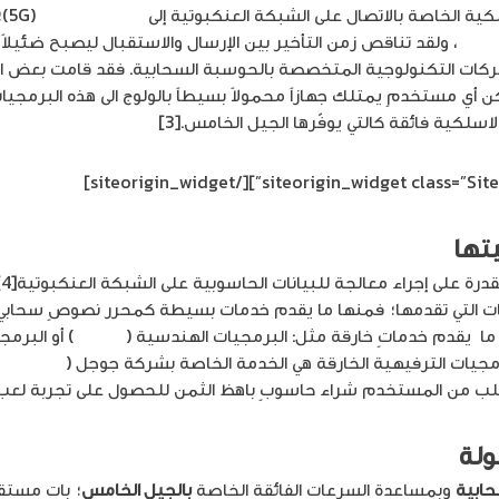
كية الخاصة بالاتصال على الشبكة العنكبوتية إلى
الجيل الخامس
(G
بوتية
، ولقد تناقص زمن التأخير بين الإرسال والاستقبال ليصبح ضئيلاً 
لشركات التكنولوجية المتخصصة بالحوسبة السحابية. فقد قامت بعض ا
أي مستخدمٍ يمتلك جهازاً محمولاً بسيطاً بالولوج الى هذه البرمجيا
سلكية فائقة كالتي يوفّرها الجيل الخامس.[3]
[/siteorigin_widget]
تها
ع
مات التي تقدمها؛ فمنها ما يقدم خدمات بسيطة كمحرر نصوصٍ سحابي 
 ما يقدم خدماتٍ خارقة مثل: البرمجيات الهندسية (
Vagon
) أو البرمج
رمجيات الترفيهية الخارقة هي الخدمة الخاصة بشركة جوجل (
e Stadia
لب من المستخدم شراء حاسوبٍ باهظ الثمن للحصول على تجربة لعبٍ 
ولة
حابية
وبمساعدة السرعات الفائقة الخاصة
بالجيل الخامس
؛ بات مست