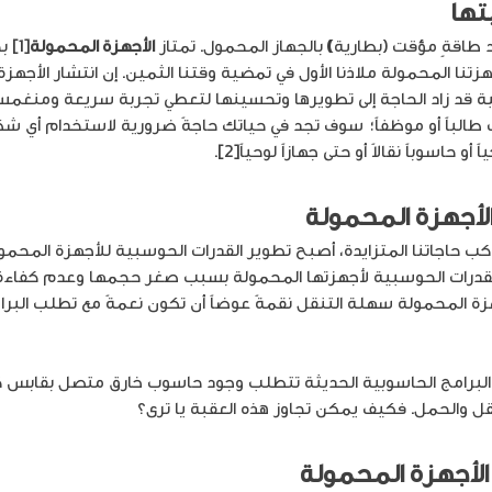
تها
طاقةٍ مؤقت (بطارية
)
بالجهاز المحمول. تمتاز
الأجهزة المحمولة
[1]
ا المحمولة ملاذنا الأول في تمضية وقتنا الثمين. إن انتشار الأجهز
ية قد زاد الحاجة إلى تطويرها وتحسينها لتعطي تجربة سريعة ومنغمسة
 طالباً أو موظفاً؛ سوف تجد في حياتك حاجةً ضرورية لاستخدام أي ش
 حاسوباً نقالاً أو حتى جهازاً لوحياً[2].
الأجهزة المحمولة
كب حاجاتنا المتزايدة، أصبح تطوير القدرات الحوسبية للأجهزة المحمول
قدرات الحوسبية لأجهزتها المحمولة بسبب صغر حجمها وعدم كفاءة م
زة المحمولة سهلة التنقل نقمةً عوضاً أن تكون نعمةً مع تطلب البرا
برامج الحاسوبية الحديثة تتطلب وجود حاسوب خارق متصل بقابس كه
قل والحمل. فكيف يمكن تجاوز هذه العقبة يا ترى؟
الأجهزة المحمولة