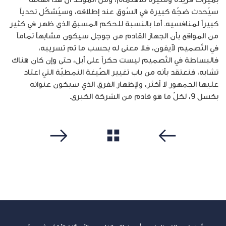
سيُحدث ضجّة كبيرة في السّوق عند إطلاقه، وسيُشكّل تحدياً
كبيراً لمنافسيه. أما بالنسبة للحكم المسبق الذي ظهر في كثير
من المواقع بأن الجهاز القادم من جوجل سيكون مشابهاً تماماً
في التّصميم لآيفون، فلا معنى له بحسب ما تم تسريبه،
فالبساطة في التّصميم ليست حكراً على أبل، حتى وإن كان هناك
تشابه، فنعتقد بأنه من باب تغيير الصّيغة النمطيّة التي اعتاد
عليها الجمهور لا أكثر، ولإظهار الفرق الذي سيكون عنوانه
بكسل 9، لكلّ ما هو قادم من الشركة الكبرى.
مشاهدة الكل
سابق
التالي