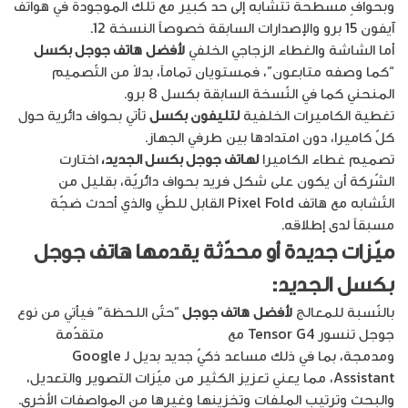
وبحوافٍ مسطحة تتشابه إلى حد كبير مع تلك الموجودة في هواتف
آيفون 15 برو والإصدارات السابقة خصوصاً النسخة 12.
أما الشاشة والغطاء الزجاجي الخلفي
لأفضل
هاتف جوجل بكسل
“كما وصفه متابعون”، فمستويان تماماً، بدلاً من التّصميم
المنحني كما في النّسخة السابقة بكسل 8 برو.
تغطية الكاميرات الخلفية
لتليفون بكسل
تأتي بحواف دائرية حول
كلّ كاميرا، دون امتدادها بين طرفي الجهاز.
تصميم غطاء الكاميرا
لها
تف جوجل بكسل الجديد،
اختارت
الشّركة أن يكون على شكل فريد بحواف دائريّة، بقليل من
التّشابه مع هاتف Pixel Fold القابل للطّي والذي أحدث ضجّة
مسبقاً لدى إطلاقه.
ميّزات جديدة أو محدّثة يقدمها
هاتف جوجل
بكسل الجديد
:
بالنّسبة للمعالج
لأفضل
هاتف جوجل
“حتّى اللحظة” فيأتي من نوع
جوجل تنسور Tensor G4 مع
مزايا ذكاء اصطناعي
متقدّمة
ومدمجة، بما في ذلك مساعد ذكيّ جديد بديل لـ Google
Assistant، مما يعني تعزيز الكثير من ميّزات التصوير والتعديل،
والبحث وترتيب الملفات وتخزينها وغيرها من المواصفات الأخرى.