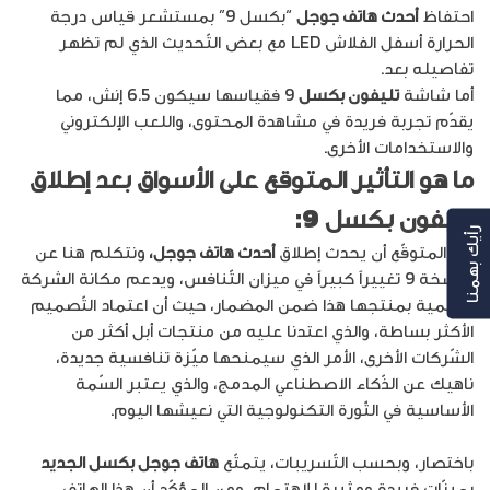
احتفاظ
أحدث هاتف جوجل
“بكسل 9” بمستشعر قياس درجة
الحرارة أسفل الفلاش LED مع بعض التّحديث الذي لم تظهر
تفاصيله بعد.
أما شاشة
تليفون بكسل
9 فقياسها سيكون 6.5 إنش، مما
يقدّم تجربة فريدة في مشاهدة المحتوى، واللعب الإلكتروني
والاستخدامات الأخرى.
ما هو التأثير المتوقع على الأسواق بعد إطلاق
تليفون بكسل 9:
رأيك بهمنا
من المتوقّع أن يحدث إطلاق
أحدث هاتف جوجل،
ونتكلم هنا عن
النسخة 9 تغييراً كبيراً في ميزان التّنافس، ويدعم مكانة الشركة
العالمية بمنتجها هذا ضمن المضمار، حيث أن اعتماد التّصميم
الأكثر بساطة، والذي اعتدنا عليه من منتجات أبل أكثر من
الشّركات الأخرى، الأمر الذي سيمنحها ميّزة تنافسية جديدة،
ناهيك عن الذّكاء الاصطناعي المدمج، والذي يعتبر السّمة
الأساسية في الثّورة التكنولوجية التي نعيشها اليوم.
باختصار، وبحسب التّسريبات، يتمتّع
هاتف جوجل بكسل الجديد
بميزّات فريدة ومثيرة للاهتمام، ومن المؤكّد أن هذا الهاتف