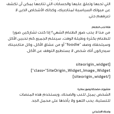
التي تحبها وتعلق عليها والحسابات التي تتابعها يمكن أن تكشف
عن ميولك السياسية لمتابعيك، وكذلك الأشخاص الذين لا
تعرفهم حتى.
فتاة تحب الطعام
من منا لا يحب صور الطعام الشهي؟ إذا كنت تشاركين صورا
للطعام بكثرة وطيلة الوقت، سيعلم الجميع كم تحبين الأكل
وسيلحقك وصف “foodie” أو من عشاق الأكل، وكل متابعينك
سيدركون أنك شخص لا يستطيع التوقف عن الأكل.
[siteorigin_widget
class=”SiteOrigin_Widget_Image_Widget”]
[/siteorigin_widget]
منشورات مضحكة وصور ساخرة
الشخص يميل للعب والضحك، ويستخدم هذه المنصات
للتسلية، يحب اللهو ولا يأخذها على محمل الجد.
وضعك الاجتماعي