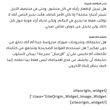
تحب النقاشات الجيدة
هل تميل لإظهار رأيك في كل منشور، وحتى في منتصف الليل
تنشر أخبارا عاجلة؟ إذا كان الأمر كذلك، فأنت تخبر الناس أنك لا
تواكب فقط ما يجري في العالم، ولكن لديك آراء قوية حول كل
ذلك، ولن تخجل من خوض نقاش صحي.
تكشف كم تهتم
هل تعليقاتك وشروحات صورك مدروسة جيداً أم أنك تعلق من
دون تفكير؟ هل تستخدم القواعد الصحيحة وتتحقق من كتابتك
للأخطاء أم تكبس على زر “الإرسال” بسرعة؟ يمكن لأسلوب
تعليقك أن يكشف عن مدى اهتمامك ليس فقط بما تنقله، إنما
كيف ينظر إليك الآخرون.
[siteorigin_widget
class=”SiteOrigin_Widget_Image_Widget”]
[/siteorigin_widget]