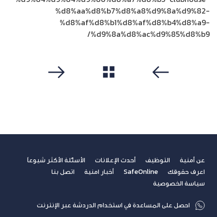
%d8%aa%d8%b7%d8%a8%d9%8a%d9%82-
%d8%af%d8%b1%d8%af%d8%b4%d8%a9-
%d9%8a%d8%ac%d9%85%d8%b9/
مشاهدة الكل
سابق
التالي
عن أمنية
التوظيف
أحدث الإعلانات
الأسئلة الأكثر شيوعاً
اعرف حقوقك
SafeOnline
أخبار امنية
اتصل بنا
سياسة الخصوصية
احصل على المساعدة في استخدام الدردشة عبر الإنترنت