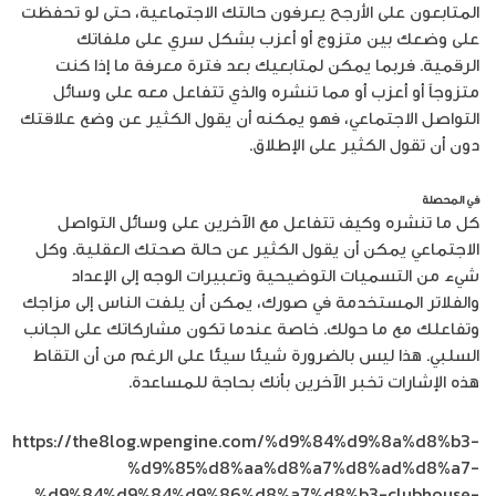
المتابعون على الأرجح يعرفون حالتك الاجتماعية، حتى لو تحفظت
على وضعك بين متزوج أو أعزب بشكل سري على ملفاتك
الرقمية. فربما يمكن لمتابعيك بعد فترة معرفة ما إذا كنت
متزوجاً أو أعزب أو مما تنشره والذي تتفاعل معه على وسائل
التواصل الاجتماعي، فهو يمكنه أن يقول الكثير عن وضع علاقتك
دون أن تقول الكثير على الإطلاق.
في المحصلة
كل ما تنشره وكيف تتفاعل مع الآخرين على وسائل التواصل
الاجتماعي يمكن أن يقول الكثير عن حالة صحتك العقلية. وكل
شيء من التسميات التوضيحية وتعبيرات الوجه إلى الإعداد
والفلاتر المستخدمة في صورك، يمكن أن يلفت الناس إلى مزاجك
وتفاعلك مع ما حولك. خاصة عندما تكون مشاركاتك على الجانب
السلبي. هذا ليس بالضرورة شيئا سيئا على الرغم من أن التقاط
هذه الإشارات تخبر الآخرين بأنك بحاجة للمساعدة.
https://the8log.wpengine.com/%d9%84%d9%8a%d8%b3-
%d9%85%d8%aa%d8%a7%d8%ad%d8%a7-
%d9%84%d9%84%d9%86%d8%a7%d8%b3-clubhouse-