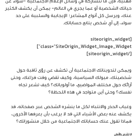
مهنية، فإن ما تتشاركه في وسائل الإعلام الاجتماعية -سواء عن
حياتك الشخصية أو عما يجري في العالم- يمكن أن يكشف الكثير
عنك، ويرسل كل أنواع المشاعر؛ الإيجابية والسلبية على حد
سواء، إلى أي شخص يتابع حساباتك.
[siteorigin_widget
class=”SiteOrigin_Widget_Image_Widget”]
[/siteorigin_widget]
ويمكن لتدويناتك الاجتماعية أن تكشف عن رؤى ثاقبة حول
شخصيتك، ميولك السياسية، وكيف تقضي وقت فراغك، وحتى
آرائك حول مختلف المواضيع، ما أولوياتك؟ كيف تشعر تجاه
نفسك؟ وحتى أين متواجد في هذه اللحظة؟
وغياب الحذر والانتباه لكل ما ينشره الشخص عبر صفحاته، قد
يكشف عنه بعض الأشياء التي قد لا يرغب بأن يعرفها الآخرون،
فماذا تقول عنك حساباتك الاجتماعية من خلال منشوراتك؟
لا تشعر بالأمان