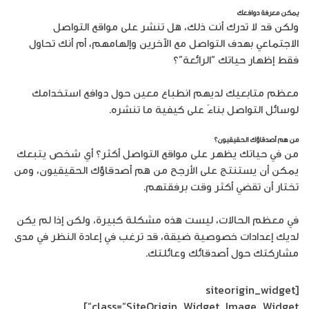
يمكن معرفة دوافعك
ولكن قد لا تدرك أنت ذلك، هل تنشر على مواقع التواصل
الاجتماعي بهدف التواصل مع الآخرين وإلهامهم، أم أنك تحاول
فقط إظهار حياتك “الرائعة”؟
معظم متابعيك لديهم انطباع معين حول دوافع استخدامك
لوسائل التواصل بناءً على كيفية ما تنشره.
من هم أصدقاؤك الحقيقيون؟
من في حياتك يظهر على مواقع التواصل أكثر؟ أي شخص يتبعك
يمكن أن يستنتج على الأرجح من هم أصدقاؤك الحقيقيون، ومن
تختار أن تقضي أكثر وقت برفقتهم.
في معظم الحالات، ليست هذه مشكلة كبيرة، ولكن إذا لم يكن
لديك إعدادات خصوصية ضيقة، قد ترغب في إعادة النظر في مدى
مشاركتك حول أصدقائك وعائلتك.
[siteorigin_widget
class=”SiteOrigin_Widget_Image_Widget”]