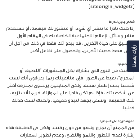
[/siteorigin_widget]
شخص يميل للدراما
إذا كنت نادرا ما تنشر أي شيء، أو منشوراتك مبهمة، أو تستخدم
منابر وسائل الإعلام الاجتماعية الخاصة بك في المقام الأول
للتعليق على حياة الآخرين، قد يبدو أنك فقط في ذلك من أجل أن
رأيك بهمنا
تكون محط حديث الآخرين، والحصول على تفاعل أكبر.
تبقيه حقيقيا
إذا كنت من النوع الذي يشارك بكل المنشورات “اللطيف أو
المحرج”، بعيدا عن الصور، فإن متابعينك ربما يعرفون أنك لست
شخصا يحب إظهار نفسه. ولكن المتابعين يرغبون بمعرفة أكثر
عن شخصيتك، فإذا لم تكن قادرا على الموازنة، فربما أنت تزيف
تلك الحقيقة، وتسعى بجهد لتبدو حقيقيا، ولكنك لست كذلك
فعليا.
عفوية خارجة على السيطرة
من الممتع أن نمزح ونلهو من دون رقيب، ولكن في الحقيقة هذه
إشارة لعدم التطور والنمو والنضج، وعدم تطوير المهارات