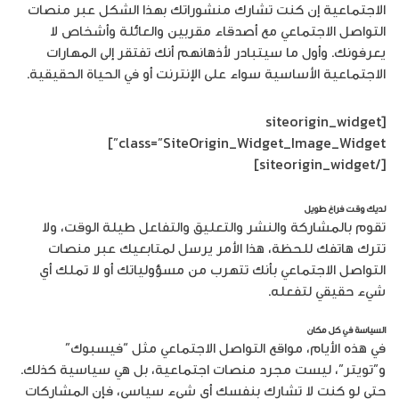
الاجتماعية إن كنت تشارك منشوراتك بهذا الشكل عبر منصات
التواصل الاجتماعي مع أصدقاء مقربين والعائلة وأشخاص لا
يعرفونك. وأول ما سيتبادر لأذهانهم أنك تفتقر إلى المهارات
الاجتماعية الأساسية سواء على الإنترنت أو في الحياة الحقيقية.
[siteorigin_widget
class=”SiteOrigin_Widget_Image_Widget”]
[/siteorigin_widget]
لديك وقت فراغ طويل
تقوم بالمشاركة والنشر والتعليق والتفاعل طيلة الوقت، ولا
تترك هاتفك للحظة، هذا الأمر يرسل لمتابعيك عبر منصات
التواصل الاجتماعي بأنك تتهرب من مسؤولياتك أو لا تملك أي
شيء حقيقي لتفعله.
السياسة في كل مكان
في هذه الأيام، مواقع التواصل الاجتماعي مثل “فيسبوك”
و”تويتر”، ليست مجرد منصات اجتماعية، بل هي سياسية كذلك.
حتى لو كنت لا تشارك بنفسك أي شيء سياسي، فإن المشاركات