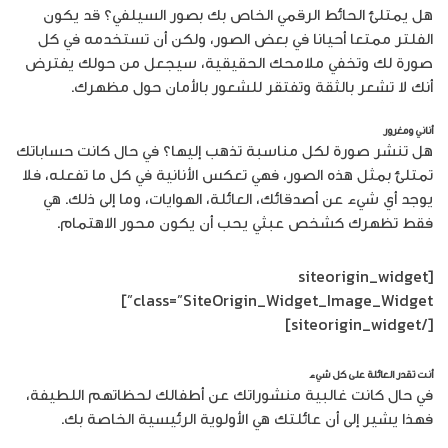
هل يمتلئ الحائط الرقمي الخاص بك بصور السيلفي؟ قد يكون
الفلتر ممتعا أحيانا في بعض الصور، ولكن أن تستخدمه في كل
صورة لك وتخفي ملامحك الحقيقية، سيجعل من حولك يفترض
أنك لا تشعر بالثقة وتفتقر للشعور بالأمان حول مظهرك.
أناني ومغرور
هل تنشر صورة لكل مناسبة تذهب إليها؟ في حال كانت حساباتك
تمتلئ بمثل هذه الصور، فهي تعكس الأنانية في كل ما تفعله، فلا
يوجد أي شيء عن أصدقائك، العائلة، الهوايات، وما إلى ذلك. هي
فقط تظهرك كشخص عبثي يحب أن يكون محور الاهتمام.
[siteorigin_widget
class=”SiteOrigin_Widget_Image_Widget”]
[/siteorigin_widget]
أنت تقدر العائلة على كل شيء
في حال كانت غالبية منشوراتك عن أطفالك لحظاتهم اللطيفة،
فهذا يشير إلى أن عائلتك هي الأولوية الرئيسية الخاصة بك.