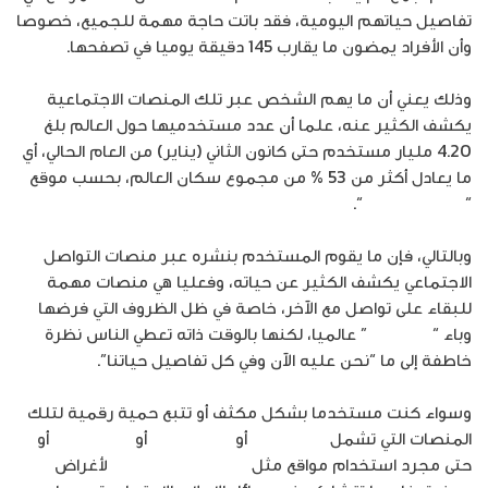
تفاصيل حياتهم اليومية، فقد باتت حاجة مهمة للجميع، خصوصا
وأن الأفراد يمضون ما يقارب 145 دقيقة يوميا في تصفحها.
وذلك يعني أن ما يهم الشخص عبر تلك المنصات الاجتماعية
يكشف الكثير عنه، علما أن عدد مستخدميها حول العالم بلغ
4.20 مليار مستخدم حتى كانون الثاني (يناير) من العام الحالي، أي
ما يعادل أكثر من 53 % من مجموع سكان العالم، بحسب موقع
“.
datareportal
“
وبالتالي، فإن ما يقوم المستخدم بنشره عبر منصات التواصل
الاجتماعي يكشف الكثير عن حياته، وفعليا هي منصات مهمة
للبقاء على تواصل مع الآخر، خاصة في ظل الظروف التي فرضها
وباء “
كوفيد 19
” عالميا، لكنها بالوقت ذاته تعطي الناس نظرة
خاطفة إلى ما “نحن عليه الآن وفي كل تفاصيل حياتنا”.
وسواء كنت مستخدما بشكل مكثف أو تتبع حمية رقمية لتلك
المنصات التي تشمل
Snapchat
أو
Instagram
أو
Facebook
أو
حتى مجرد استخدام مواقع مثل
Twitter
وLinkedIn
لأغراض