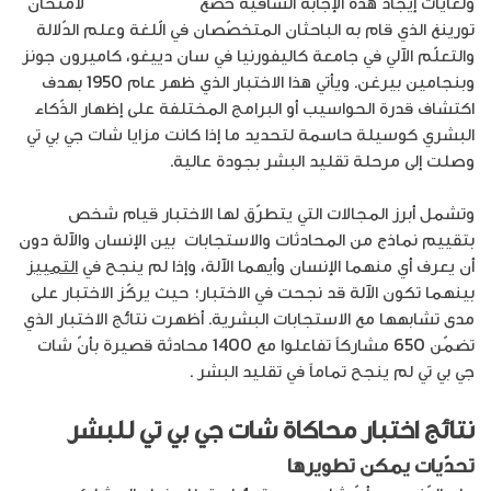
ولغايات إيجاد هذه الإجابة الشّافية خضع
شات جي بي تي 4
لامتحان
تورينغ الذي قام به الباحثان المتخصّصان في الّلغة وعلم الدّلالة
والتعلّم الآلي في جامعة كاليفورنيا في سان دييغو، كاميرون جونز
وبنجامين بيرغن. ويأتي هذا الاختبار الذي ظهر عام 1950 بهدف
اكتشاف قدرة الحواسيب أو البرامج المختلفة على إظهار الذّكاء
البشري كوسيلة حاسمة لتحديد ما إذا كانت مزايا شات جي بي تي
وصلت إلى مرحلة تقليد البشر بجودة عالية.
وتشمل أبرز المجالات التي يتطرّق لها الاختبار قيام شخص
بتقييم نماذج من المحادثات والاستجابات بين الإنسان والآلة دون
أن يعرف أي منهما الإنسان وأيهما الآلة، وإذا لم ينجح في
التمييز
بينهما تكون الآلة قد نجحت في الاختبار؛ حيث يركّز الاختبار على
مدى تشابهها مع الاستجابات البشرية. أظهرت نتائج الاختبار الذي
تضمّن 650 مشاركاً تفاعلوا مع 1400 محادثة قصيرة بأنّ شات
جي بي تي لم ينجح تماماً في تقليد البشر .
نتائج اختبار محاكاة شات جي بي تي للبشر
تحدّيات يمكن تطويرها