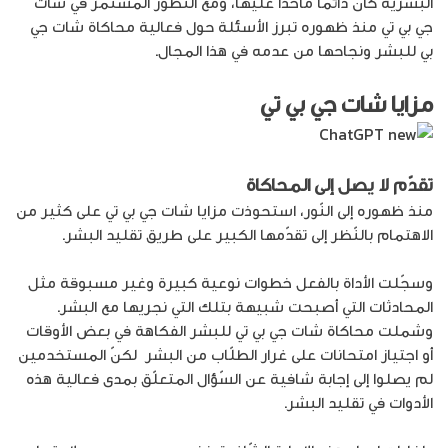
البشرية كان دائماً مأخذاً عليها، ومع التطوّر المستمرّ في شات
جي بي تي منذ ظهوره تبرز الأسئلة حول فعالية محاكاة شات جي
بي للبشر ونجاحها من عدمه في هذا المجال.
مزايا شات جي بي تي
تقدّم لا يصل إلى المحاكاة
منذ ظهوره إلى النّور، استحوذت مزايا شات جي بي تي على كثير من
الاهتمام بالنّظر إلى تقدّمها الكبير على طريق تقليد البشر.
وسجّلت الأداة بالفعل خطوات نوعية كبيرة وغير مسبوقة مثل
المحادثات التي أصبحت شبيهة بتلك التي نجريها مع البشر.
وشملت محاكاة شات جي بي تي للبشر الفكاهة في بعض الأوقات
أو اجتياز امتحانات على غرار الطلّاب من البشر لكنّ المستخدمين
لم يصلوا إلى إجابة شافية عن السّؤال المتعلّق بمدى فعالية هذه
الأدوات في تقليد البشر.