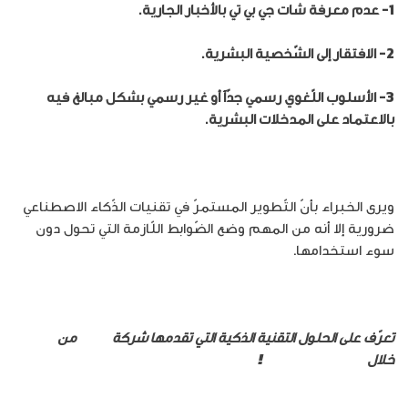
1- عدم معرفة شات جي بي تي بالأخبار الجارية.
2- الافتقار إلى الشّخصية البشرية.
3- الأسلوب اللّغوي رسمي جدّاً أو غير رسمي بشكل مبالغ فيه
بالاعتماد على المدخلات البشرية.
ويرى الخبراء بأنّ التّطوير المستمرّ في تقنيات الذّكاء الاصطناعي
ضرورية إلا أنه من المهم وضع الضّوابط اللّازمة التي تحول دون
سوء استخدامها.
تعرّف على الحلول التقنية الذكية التي تقدمها شركة
أمنية
من
خلال
متجرها الإلكتروني
!