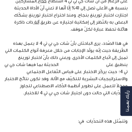
على الرّغم من أنّ شات جي بي تي 4 استطاع
خداع
المشاركين
بنسبة هي الأعلى تصل إلى 41% إلّا أنّها لا تعني أنّ الأداة الحديثة
اجتازت اختبار تورينغ بنجاح. ومنذ اختراع اختبار تورينغ يشكّك
البعض به بالنّظر إلى إمكانية اجتيازه عن طريق
آلة
ذات ذاكرة
هائلة تحفظ عبارة لكلّ موقف.
في هذا الصّدد، يرى الباحثان بأنّ شات جي بي تي 4 لا يعمل بهذه
الطّريقة حيث إنّه يولّد الإجابات من خلال معرفة أنواع الكلمات التي
تميل إلى اتّباع الكلمات الأخرى. ويعني ذلك بأنّ اختبار تورينغ
ينطبق على
أدوات الذكاء الاصطناعي
الحديثة بما فيها شات جي بي
تي 4؛ حيث يركّز الاختبار على قياس التّفاعل الاجتماعي
والاستراتيجيات البشرية للتكيّف مع الآلة. وقد تكون نتائج الاختبار
مدخلاً للعمل على تطوير أنظمة الذّكاء الاصطناعي لتجاوز
التحدّيات التي حالت دون اجتياز شات جي بي تي 4 للاختبار.
رأيك بهمنا
وتتمّثل هذه التحدّيات في: