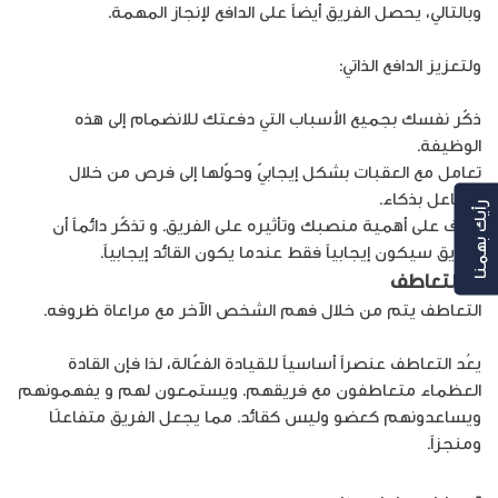
وبالتالي، يحصل الفريق أيضاً على الدافع لإنجاز المهمة.
ولتعزيز الدافع الذاتي:
ذكّر نفسك بجميع الأسباب التي دفعتك للانضمام إلى هذه
الوظيفة.
تعامل مع العقبات بشكل إيجابيّ وحوّلها إلى فرص من خلال
التفاعل بذكاء.
رأيك بهمنا
تعرّف على أهمية منصبك وتأثيره على الفريق. و تذكّر دائماً أن
الفريق سيكون إيجابياً فقط عندما يكون القائد إيجابياً.
4.
التعاطف
التعاطف يتم من خلال فهم الشخص الآخر مع مراعاة ظروفه.
يعُد التعاطف عنصراً أساسياً للقيادة الفعّالة، لذا فإن القادة
العظماء متعاطفون مع فريقهم. ويستمعون لهم و يفهمونهم
ويساعدونهم كعضو وليس كقائد. مما يجعل الفريق متفاعلًا
ومنجزاً.