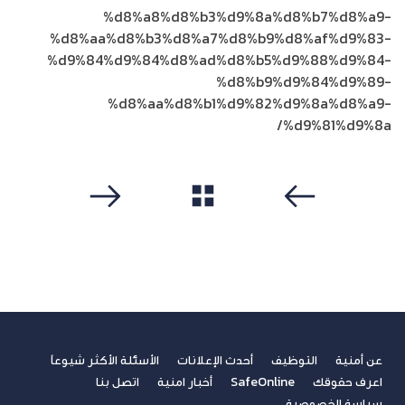
%d8%a8%d8%b3%d9%8a%d8%b7%d8%a9-
%d8%aa%d8%b3%d8%a7%d8%b9%d8%af%d9%83-
%d9%84%d9%84%d8%ad%d8%b5%d9%88%d9%84-
%d8%b9%d9%84%d9%89-
%d8%aa%d8%b1%d9%82%d9%8a%d8%a9-
%d9%81%d9%8a/
مشاهدة الكل
سابق
التالي
عن أمنية
التوظيف
أحدث الإعلانات
الأسئلة الأكثر شيوعاً
اعرف حقوقك
SafeOnline
أخبار امنية
اتصل بنا
سياسة الخصوصية