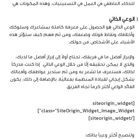
للذكاء العاطفي في العمل في التسعينيات. وهذه المكونات هي:
الوعي الذاتي
الوعي الذاتي هو الحصول على معرفة كاملة بمشاعرك وسلوكك
وأخلاقك ونقاط قوتك وضعفك، ومن ثم فهم كيف ستؤثر هذه
الأشياء على الأشخاص من حولك.
ولإبراز أفضل ما في فريقك، تحتاج أولاً إلى إبراز أفضل ما لديك،
والذي لا يمكن تحقيقه إلّا من خلال الوعي الذاتي. إذا كنت مدركاً
لذاتك، فستعرف ما تشعر به ومن ثم ستدير عواطفك وأفعالك
بشكل إيجابي لقيادة المنظمة بفعاليّة. بالإضافة إلى ذلك، يكون
القائد الواعي أكثر كرماً تجاه الفريق.
[siteorigin_widget
class=”SiteOrigin_Widget_Image_Widget”]
[/siteorigin_widget]
ولتصبح أكثر وعياً بذاتك: