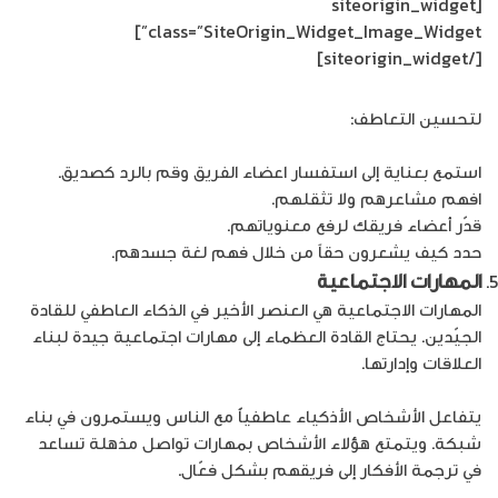
[siteorigin_widget
class=”SiteOrigin_Widget_Image_Widget”]
[/siteorigin_widget]
لتحسين التعاطف:
استمع بعناية إلى استفسار اعضاء الفريق وقم بالرد كصديق.
افهم مشاعرهم ولا تثقلهم.
قدّر أعضاء فريقك لرفع معنوياتهم.
حدد كيف يشعرون حقاً من خلال فهم لغة جسدهم.
المهارات الاجتماعية
المهارات الاجتماعية هي العنصر الأخير في الذكاء العاطفي للقادة
الجيّدين. يحتاج القادة العظماء إلى مهارات اجتماعية جيدة لبناء
العلاقات وإدارتها.
يتفاعل الأشخاص الأذكياء عاطفياًّ مع الناس ويستمرون في بناء
شبكة. ويتمتع هؤلاء الأشخاص بمهارات تواصل مذهلة تساعد
في ترجمة الأفكار إلى فريقهم بشكل فعّال.