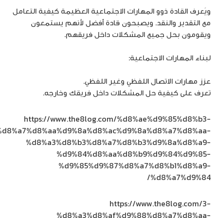
ويَعرف القادة ذوو المهارات الاجتماعية العظيمة كيفية التعامل
مع التقدير والنقد. ويصبحون قادة أفضل لأنهم يستمعون
ويقومون بحل جميع المشكلات داخل فريقهم.
لبناء المهارات الاجتماعية:
عزز مهارات الاتصال اللفظي وغير اللفظي.
تعرف على كيفية حل المشكلات داخل فريقك وخارجه.
https://www.the8log.com/%d8%ae%d9%85%d8%b3-
%d8%a7%d8%aa%d9%8a%d8%ac%d9%8a%d8%a7%d8%aa-
%d8%a3%d8%b3%d8%a7%d8%b3%d9%8a%d8%a9-
%d9%84%d8%aa%d8%b9%d9%84%d9%85-
%d9%85%d9%87%d8%a7%d8%b1%d8%a9-
%d8%a7%d9%84/
https://www.the8log.com/3-
%d8%a3%d8%af%d9%88%d8%a7%d8%aa-