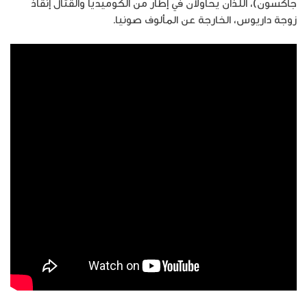
جاكسون)، اللذان يحاولان في إطار من الكوميديا والقتال إنقاذ
زوجة داريوس، الخارجة عن المألوف صونيا.