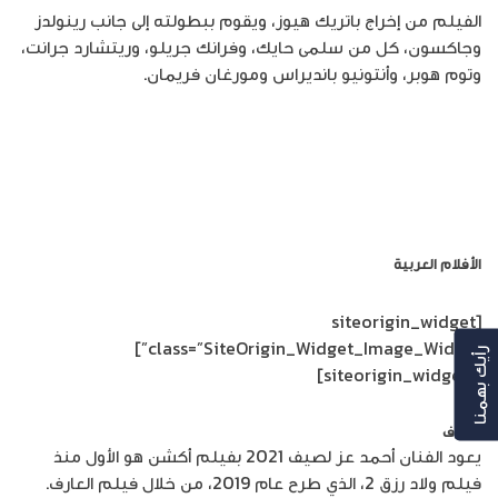
الفيلم من إخراج باتريك هيوز، ويقوم ببطولته إلى جانب رينولدز
وجاكسون، كل من سلمى حايك، وفرانك جريلو، وريتشارد جرانت،
وتوم هوبر، وأنتونيو بانديراس ومورغان فريمان.
تمتّع بمشاهدة الأفلام بسرعات عالية وأسعار مميزة مع إنترنت
أمنية
الأفلام العربية
[siteorigin_widget
class=”SiteOrigin_Widget_Image_Widget”]
رأيك بهمنا
[/siteorigin_widget]
العارف
يعود الفنان أحمد عز لصيف 2021 بفيلم أكشن هو الأول منذ
فيلم ولاد رزق 2، الذي طرح عام 2019، من خلال فيلم العارف.