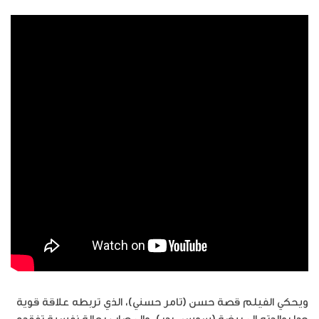
ويحكي الفيلم قصة حسن (تامر حسني)، الذي تربطه علاقة قوية
جدا بوالدته المريضة (سوسن بدر)، والمصاب بحالة نفسية تفقده