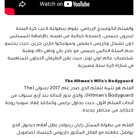
والفيلم الكوميدي الرياضي، يقوم ببطولتة لاعب كرة السلة
ليبرون جيمس، كنسخة خيالية من نفسه، بالإضافة للممثلين
دون تشيدل وخريس ديفيس وسونيكوا مارتن جرين، حيث يجتمع
نجم السلة العالمي جيمس مع باجز باني ودافي داك وبقية
شخصيات عالم لوني تونز، حيث يقرر الطرفان التعاون للمنافسة
في مباراة كرة سلة مصيرية.
The Hitman’s Wife’s Bodyguard
الفلم هو تتمة للفلم الذي صدر عام 2017 بعنوان (The
Hitman’s Bodyguard)، والذي تدور أحداثه بعد أربع سنوات من
أحداث الفيلم اﻷول، حيث يحاول برايس وكنكايد إنقاذ سونيا زوجة
كنكايد من مخاطر جديدة.
الفلم من بطولة الممثل رايان رينولدز بطل أفلام ديدبول الذي
يواصل علاقته مع القاتل المأجور داريوس كينساد (صامويل