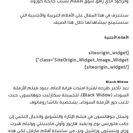
والركود الذي رافق سوق الأفلام بسبب جائحة كورونا.
سنتعرف في هذا المقال على الأفلام العربية والأجنبية التي
سنستمتع بمشاهدتها خلال هذا الصيف.
الأفلام الأجنبية
[siteorigin_widget
class=”SiteOrigin_Widget_Image_Widget”]
[/siteorigin_widget]
Black Widow
بعد تأخير طرحه لفترة امتدت قرابة العام، يعود فيلم الأرملة
السوداء (Black Widow)، للجميلة سكارليت جوهانسون، حيث
تلعب دور الأرملة السوداء، بشخصية ناتاشا رومانوف.
وتمثل جوهانسون في فيلم الإثارة والتشويق والخيال العلمي إلى
جانب فلورنس بوغ وديفيد هاربور وأوتي فاجبينلي ووليام هيرت
وراي وينستون وراشيل ويز، من سلسلة أفلام مارفل، لكن هذه