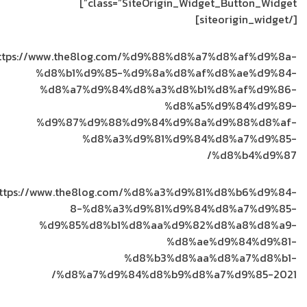
class=”SiteOrigin_Widget_Button_Widget”]
[/siteorigin_widget]
ttps://www.the8log.com/%d9%88%d8%a7%d8%af%d9%8a-
%d8%b1%d9%85-%d9%8a%d8%af%d8%ae%d9%84-
%d8%a7%d9%84%d8%a3%d8%b1%d8%af%d9%86-
%d8%a5%d9%84%d9%89-
%d9%87%d9%88%d9%84%d9%8a%d9%88%d8%af-
%d8%a3%d9%81%d9%84%d8%a7%d9%85-
%d8%b4%d9%87/
ttps://www.the8log.com/%d8%a3%d9%81%d8%b6%d9%84-
8-%d8%a3%d9%81%d9%84%d8%a7%d9%85-
%d9%85%d8%b1%d8%aa%d9%82%d8%a8%d8%a9-
%d8%ae%d9%84%d9%81-
%d8%b3%d8%aa%d8%a7%d8%b1-
%d8%a7%d9%84%d8%b9%d8%a7%d9%85-2021/