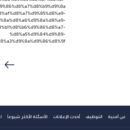
9%86%d8%a7%d8%b9%d9%8a/
d8%af%d8%a7%d9%85%d8%a9-
%8a%d8%a6%d9%8a%d8%a9-
8%b1%d8%b6%d9%86%d8%a7-
%d8%a5%d9%84%d9%89-
8%a3%d9%8a%d9%86%d8%9f/
سابق
عن أمنية
التوظيف
أحدث الإعلانات
الأسئلة الأكثر شيوعاً
ا