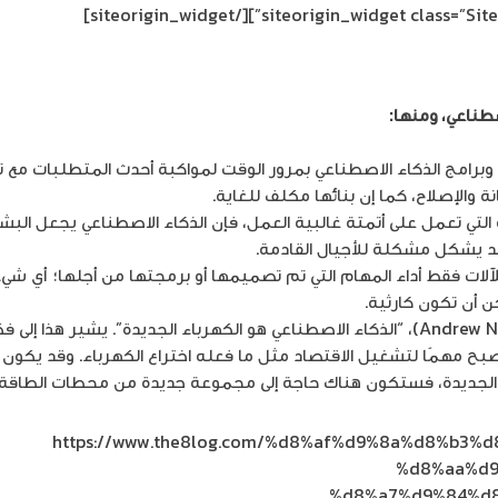
[/siteorigin_widget]
صطناعي، ومنها:
رامج الذكاء الاصطناعي بمرور الوقت لمواكبة أحدث المتطلبات مع تط
 والإصلاح، كما إن بنائها مكلف للغاية.
لتي تعمل على أتمتة غالبية العمل، فإن الذكاء الاصطناعي يجعل البش
د يشكل مشكلة للأجيال القادمة.
لات فقط أداء المهام التي تم تصميمها أو برمجتها من أجلها؛ أي شي
ن أن تكون كارثية.
وفقًا للاقتباس الشهير لأندرو نج (Andrew Ng)، “الذكاء الاصطناعي هو الكهرباء الجديدة”
ح مهمًا لتشغيل الاقتصاد مثل ما فعله اختراع الكهرباء. وقد يكون هذا ا
ء الجديدة، فستكون هناك حاجة إلى مجموعة جديدة من محطات الطاقة 
https://www.the8log.com/%d8%af%d9%8a%d8%b3
%d8%aa%d
%d8%a7%d9%84%d