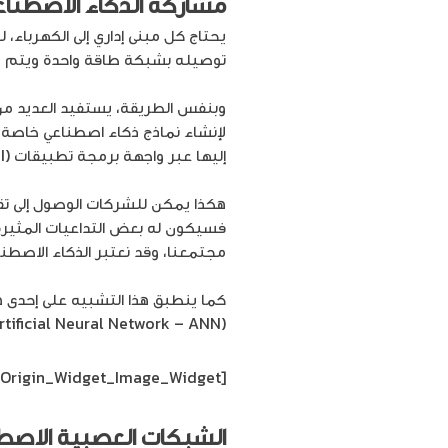
مشاركة الذكاء الاصطناعي
يحتاج كل مبنى إداري إلى الكهرباء، ل
توصيله بشبكة طاقة واحدة ويتم ش
وبنفس الطريقة، يستفيد العديد من 
لإنشاء نماذج ذكاء اصطناعي خاصة ب
إليها عبر واجهة برمجة تطبيقات (Application Programming Interface – API) بسيطة.
هكذا يمكن للشركات الوصول إلى تقني
فسيكون له بعض التداعيات المثيرة ل
مجتمعنا، وقد نعتبر الذكاء الاصطنا
كما ينطبق هذا التشبيه على إحدى ه
(Artificial Neural Network – ANN) التي تعتبر إحدى طرق التعلم الآلي لمعالجة البيانات، وهي مستوحاة من الدماغ البشري.
[siteorigin_widget class=”SiteOrigin_Widget_Image_Widget”]
الشبكات العصبية الاصط