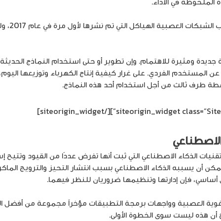
 الملحوظة في الأداء.
لكن الآن في
 جديدة ومثيرة للاهتمام. وإن تطوير أو حتى استخدام النماذج الحديثة
ك عن المستخدم الفردي. على غرار كيفية إنتاج الكهرباء وتوزيعها اليو
ة طرف ثالث من أجل استخدام أحد هذه النماذج.
[/siteorigin_widget]
الاصطناعي
قنيات الذكاء الاصطناعي التي ثبت أنها تفرض عددًا من القيود وتتيح إ
مكن أن يسببه الذكاء الاصطناعي بسبب انتشار التحيز والترويج الماكر.
 أساسي، فإن إدارتها وتنظيمها ضروريان للنظر فيهما.
لغوية العصبية وواجهات برمجة التطبيقات مؤخراً مجموعة من أفضل ا
 أن هذه ليست سوى الخطوة الأولى.