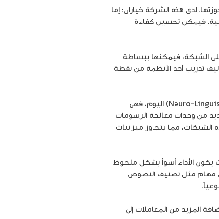
ا. لدى هذه الشركة خياران: إما
بية. فيمكن تحسين كفاءة
على الشبكة، فيمكنها ببساطة
اليف تدريب أحد الأنظمة من نقطة
تقود تقنية الشبكات العصبية أحدث ما توصلت إليه البرمجة اللغوية العصبية (Neuro-Linguistic Programming – NLP) اليوم، فهي
عديد من وحدات معالجة الرسومات
 الشبكات، مما يتجاوز ميزانيات
يث يكون الأداء أسوأ بشكل ملحوظ
لى مهام مثل تصنيف النصوص
عياً.
فة المزيد من المعاملات إلى