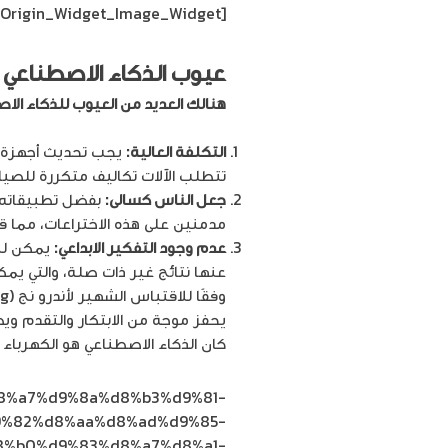
[siteorigin_widget class=”SiteOrigin_Widget_Image_Widget”]
عيوب الذكاء الاصطناعي
هنالك العديد من العيوب للذكاء الا
التكلفة العالية:
يجب تحديث أجهزة وب
تتطلب الآلات تكاليف متكررة للصيانة
جعل الناس كسالى:
بفضل تطبيقاته ا
مدمنين على هذه الاختراعات، مما ق
عدم وجود التفكير الابداعي:
يمكن للآ
عنها نتائج غير ذات صلة، والتي يمك
يحفز موجة من الابتكار والتقدم ويصب
كان الذكاء الاصطناعي هو الكهربا
%d8%a7%d9%8a%d8%b3%d9%81-
9%82%d8%aa%d8%ad%d9%85-
8%b0%d9%83%d8%a7%d8%a1-