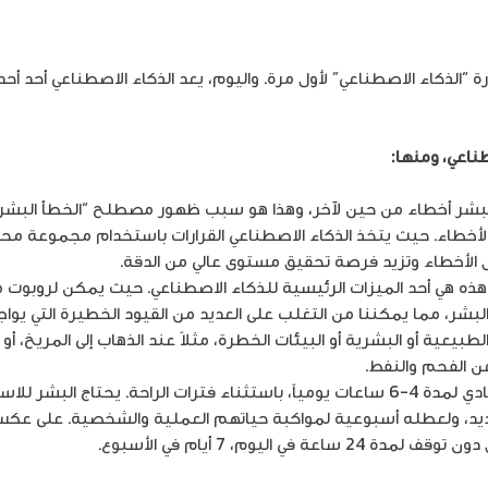
ارثي عبارة “الذكاء الاصطناعي” لأول مرة. واليوم، يعد الذكاء الاصطناعي أحد 
ناعي، ومنها:
بشر أخطاء من حين لآخر، وهذا هو سبب ظهور مصطلح “الخطأ البشري
لأخطاء. حيث يتخذ الذكاء الاصطناعي القرارات باستخدام مجموعة محد
 الأخطاء وتزيد فرصة تحقيق مستوى عالي من الدقة.
ذه هي أحد الميزات الرئيسية للذكاء الاصطناعي. حيث يمكن لروبوت م
بشر، مما يمكننا من التغلب على العديد من القيود الخطيرة التي يوا
بيعية أو البشرية أو البيئات الخطرة، مثلاً عند الذهاب إلى المريخ، أ
عن الفحم والنفط.
يعمل الإنسان العادي لمدة 4-6 ساعات يومياً، باستثناء فترات الراحة. يحتا
، ولعطله أسبوعية لمواكبة حياتهم العملية والشخصية. على عكس ال
ي اليوم، 7 أيام في الأسبوع.