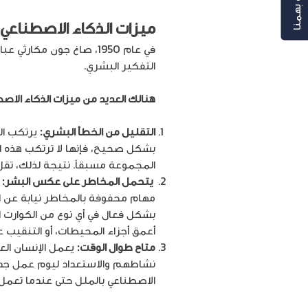
رأيك بهمنا
ميزات الذكاء الاصطناعي
في عام 1950، صاغ جون مك
التفكير البشري.
هنالك العديد من ميزات الذكاء الاصط
التقليل من الخطأ البشري:
يرتكب ال
بشكل صحيح، فإنها لا ترتكب هذه ا
المجموعة مسبقاً. نتيجة لذلك، تقل
يتحمل المخاطر على عكس البشر:
ه
مهام محفوفة بالمخاطر نيابة عن ال
بشكل فعال في أي نوع من الكوارث الط
أعمق أجزاء المحيطات، أو التنقيب 
متاح طوال الوقت:
نشاطهم والاستعداد ليوم عمل جديد
الاصطناعي بالملل حتى عندما تعمل دون توقف لمدة 24 ساعة ف