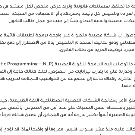
 ما تحتفظ بمستندات قانونية وتريد عرض ملخص لكل مستند في حوزته
 لقراءة وتلخيص كل وثيقة بمفردهم، أو الاستفادة من الشبكة العص
ات عصبية واسعة النطاق جنبًا إلى جنب مع عمل طالب القانون.
الوصول إلى شبكة عصبية متطورة عبر واجهة برمجة تطبيقات قائمة 
اصطناعي ودفع تكاليف استخدام التلخيص بدلاً من الاضطرار إلى دفع تك
مجرد توظيف المزيد من طلاب القانون.
 ومُدربة على ما يقارب تيرابايت من النصوص. لذلك هنالك حاجة إلى ال
 الذاكرة، وهناك حاجة إلى مجموعة من الحواسيب العملاقة لتدريب هذه
منها.
يتعلق الأمر بمعالجة الشبكات العصبية الاصطناعية اللغة الطبيعية، ح
كثير باستخدام نفس التقنيات على عدد أقل من النصوص. بالأخص ع
لغوية الصغيرة أسوأ بكثير لدرجة أنه من الممكن أن يصبح هنالك فرقاً نو
نت عليه منذ عشر سنوات. فليس معروفاً أو واضحاً لماذا قد تؤدي إضا