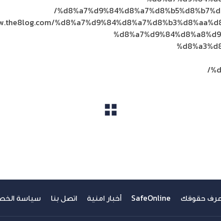
%d8%a7%d9%84%d8%a7%d8%b5%d8%b7%d
www.the8log.com/%d8%a7%d9%84%d8%a7%d8%b3%d8%aa%
%d8%a7%d9%84%d8%a8%d9
%d8%a3%d
%d
مشاهدة الكل
عرف حقوقك
SafeOnline
أخبار امنية
اتصل بنا
سياسة الخص