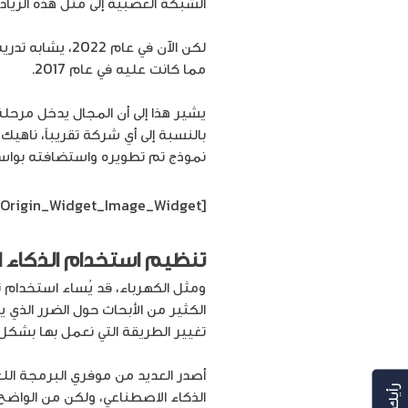
الشبكة العصبية إلى مثل هذه الزيادة
مما كانت عليه في عام 2017.
يشير هذا إلى أن المجال يدخل مرحلة
بالنسبة إلى أي شركة تقريباً، ناهي
نموذج تم تطويره واستضافته بواسط
[siteorigin_widget class=”SiteOrigin_Widget_Image_Widget”]
تنظيم استخدام الذكاء 
ومثل الكهرباء، قد يُساء استخدام ت
الكثير من الأبحاث حول الضرر الذي ي
تغيير الطريقة التي نعمل بها بشكل
أصدر العديد من موفري البرمجة ال
الذكاء الاصطناعي، ولكن من الواضح