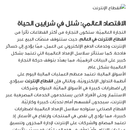
الاقتصاد العالمي: شلل في شرايين الحياة
التجارة العالميّة: ستكون التجارة من أكثر القطاعات تأثراً من
انقطاع الانترنت في العالم
، حيث ستتوقف منصّات البيع عبر
الإنترنت وخدمات الدفع الإلكتروني عن العمل، ممّا يؤدي إلى خسائر
فادحة. كما ستتأثر سلاسل الإمداد العالمية التي تعتمد بشكل
كبير على البيانات الرقميّة، مما يهدّد بتوقف حركة التجارة
العالمية بشكل عام.
الأسواق المالية: تعتمد معظم العمليات المالية اليوم على
أنظمة التداول الإلكترونيّة، وبالتالي فإن
انقطاع الإنترنت
سيؤدي
إلى اضطرابات كبيرة في الأسواق الماليّة. البنوك وشركات
الاستثمار وحتى الأفراد الذين يستخدمون الخدمات المصرفية عبر
الإنترنت، سيجدون أنفسهم أمام تحديّات كبيرة وكارثيّة.
القطاع الصناعي: ستواجه سلاسل الإمداد العالمية اضطرابات
كبيرة، مما يؤدي إلى نقص في المنتجات وارتفاع في الأسعار. إذ
تعتمد المصانع والشركات على الإنترنت لإدارة المخزون وتنسيق
عمليات الإنتاج، وأيّ توقّف في هذه العمليّات قد يسبّب تأثيرات