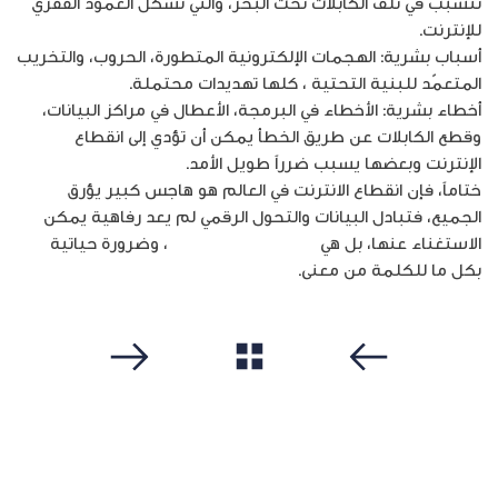
تتسبب في تلف الكابلات تحت البحر، والتي تشكل العمود الفقري
للإنترنت.
أسباب بشرية: الهجمات الإلكترونية المتطورة، الحروب، والتخريب
المتعمّد للبنية التحتية ، كلها تهديدات محتملة.
أخطاء بشرية: الأخطاء في البرمجة، الأعطال في مراكز البيانات،
وقطع الكابلات عن طريق الخطأ يمكن أن تؤدي إلى انقطاع
الإنترنت وبعضها يسبب ضرراً طويل الأمد.
ختاماً، فإن انقطاع الانترنت في العالم هو هاجس كبير يؤرق
الجميع، فتبادل البيانات والتحول الرقمي لم يعد رفاهية يمكن
الاستغناء عنها، بل هي
بنية تحتية متكاملة
، وضرورة حياتية
بكل ما للكلمة من معنى.
مشاهدة الكل
سابق
التالي