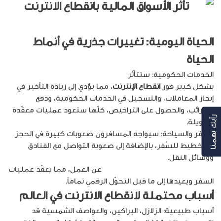
الحياة اليومية: تغييرات جذرية في أنماط
الحياة
الخدمات الحكومية: ستتأثّر
الخدمات الحكومية الإلكترونية
بشكل كبير فور
انقطاع الإنترنت
، مما يؤدي إلى زيادة التأخير في
إنجاز المعاملات، والتسجيل في الخدمات الحكومية، ودفع
الضرائب، والحصول على التراخيص، كلّها ستعود عمليات معقّدة
رأيك بهمنا
وطويلة.
السفر والسياحة: سيواجه المسافرون صعوبات كبيرة في الحجز
والتخطيط للسّفر، بالإضافة إلى صعوبة التواصل مع الفنادق
ووسائل النقل.
ستتوقف أنظمة الحجز الإلكترونية وتطبيقات
الملاحة وخدمات مشاركة السيارات
عن العمل، مما يعقّد عمليات
السفر ويعيدها إلى ما قبل التحوّل الرقمي تماماً.
أسباب محتملة
لانقطاع الانترنت في العالم
أسباب طبيعية: الزلازل، البراكين، والعواصف الشمسية قد