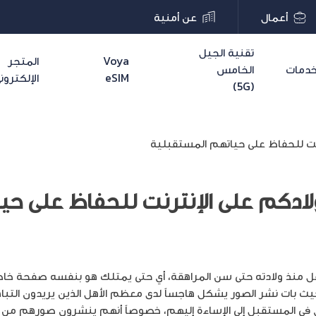
أعمال
عن أمنية
تقنية الجيل
Voya
المتجر
دمات
الخامس
eSIM
الإلكترون
(5G)
رنت للحفاظ على حياتهم المستقبلية
لادكم على الإنترنت للحفاظ على حي
طفل منذ ولادته حتى سن المراهقة، أي حتى يمتلك هو بنفسه صفحة خ
حيث بات نشر الصور يشكل هاجساً لدى معظم الأهل الذين يريدون التبا
دي في المستقبل إلى الإساءة إليهم، خصوصاً أنهم ينشرون صورهم 