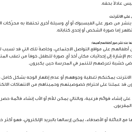
يس عادلاً بحقه.
على الانترنت
 ينشر من صور على الفيسبوك أو أي وسيلة أخرى تحتفظ به محرّكات الب
هر إما صورة الشخص أو إحدى كتاباته.
اتها عند نشر صور أطفالهم أهمها:
 أطفالهم على مواقع التواصل الاجتماعي، وخاصةً تلك التي قد تسبب
م الإشارة إلى إحداثيات مكان أخذ أي صورة للطفل خوفاً من تعقب المت
ضى خشية تعرضهم للتنمر في المدرسة حين يكبرون.
 الانترنت يمكنكم تغطية وجوههم أو عدم إظهار الوجه بشكل كامل كأخ
 قد عملنا على احترام خصوصيتهم وحميناهم من الانتهاكات الالكتر
 إنشاء قوائم فرعية، وبالتالي يمكن للأم أو الأب إنشاء قائمة حصرية
المقربون.
 مع العائلة أو الأصدقاء، يمكن إرسالها بالبريد الإلكتروني، فهو أكثر