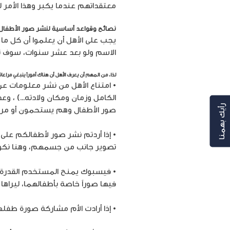
معتقداتهم عندما يكبر وهذا الأمر ل
نصائح وقواعد أساسية لنشر صور الأطفال 
يجب على الأهل أن يعلموا أن كل ما
الاسم ولو بعد عشر سنوات، سوف تظ
لذا، من المهم أن يعرف الأهل أن هناك أموراً ينبغي مراع
• امتناع الأهل من نشر معلومات عن
الكامل وزمان ومكان ولادته…) ، وعد
رأيك بهمنا
صور الأطفال وهم يستحمون أو مر
• إذا أردتم نشر صور لأطفالكم على
تصوير جانب من جسمهم، وهنا نكون
• فيسبوك يمنح المستخدم القدرة على
فيها صوراً خاصة بأطفالهما، ليراها 
• إذا أرادت الأم مشاركة صورة طفلها