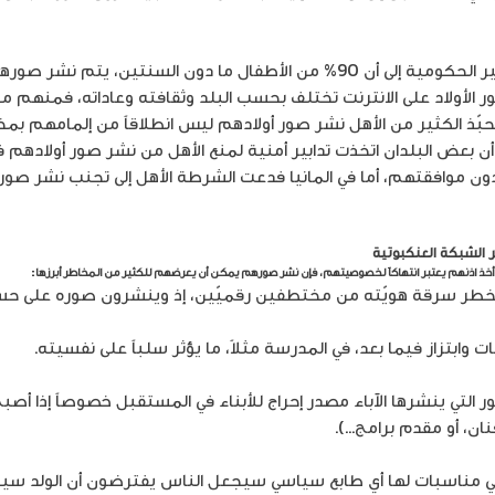
” الأميركية غير الحكومية إلى أن 90% من الأطفال ما دون السنتين
 الأولاد على الانترنت تختلف بحسب البلد وثقافته وعاداته، فمنهم من
ا يحبّذ الكثير من الأهل نشر صور أولادهم ليس انطلاقاً من إلمامهم بمخ
عض البلدان اتخذت تدابير أمنية لمنع الأهل من نشر صور أولادهم ففي ف
 موافقتهم، أما في المانيا فدعت الشرطة الأهل إلى تجنب نشر صو
 الشبكة العنكبوتية
ن أخذ اذنهم يعتبر انتهاكاً لخصوصيتهم، فإن نشر صورهم يمكن أن يعرضهم للكثير من المخاطر أبرزها:
ر سرقة هويّته من مختطفين رقميّين، إذ وينشرون صوره على حسابات
وابتزاز فيما بعد، في المدرسة مثلاً، ما يؤثر سلباً على نفسيته.
تي ينشرها الآباء مصدر إحراج للأبناء في المستقبل خصوصاً إذا أصب
ان، أو مقدم برامج…).
ي مناسبات لها أي طابع سياسي سيجعل الناس يفترضون أن الولد سي