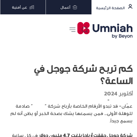
أعمال
عن أمنية
الصفحة الرئيسية
كم تربح شركة جوجل في
الساعة؟
أكتوبر 2024
إبراهيم المبيضين
–
جريدة الغد
عمّان- قد تبدو الأرقام الخاصة بأرباح شركة “
جوجل
” صادمة
للوهلة الأولى… فمن يسمعها يشك بصحة الخبر أو يظن أنه لم
يسمع جيداً.
شركة جوجل حققت أرباحا بلغت 4.7 مليون دولار
في كل ساعة