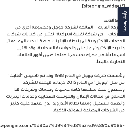
[/siteorigin_widget]
رأيك بهمنا
شركة ألفابت
وشركة ألفابت – المالكة لشركة جوجل ومجموعة أخرى من
الشركات – هي شركة تقنية أميركية؛ تعتبر من كبريات شركات
الخدمات الإلكترونية المرتبطة بالإنترنت خاصة البحث المعلوماتي
والبريد الإلكتروني والإعلان والحواسبة السحابية، وقد اقترن
اسمها بأشهر محرك بحث مما جعلها ضمن أقوى العلامات
التجارية عالمياً.
وتأسست شركة جوجل في العام 1998 وقد تم تاسيس “ألفابت”
من قبل “جوجل” في العام 2015 كإعادة هيكلة للشركة
ولتنضوي تحت مظلتها كافة عمليات وخدمات وشركات هذا
العملاق في مجالات الإعلان والحوسبة السحابية وخدمات الإنترنت
وأنظمة التشغيل ومنها نظام الأندرويد الذي تعتمد عليه كثير
من الشركات المصنعة للهواتف الذكية.
log.wpengine.com/%d8%a7%d9%84%d8%a3%d9%85%d9%86-