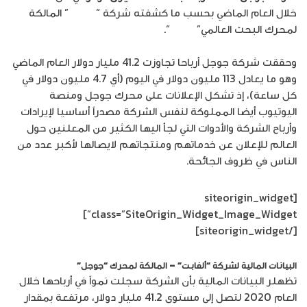
خلال العام الماضي بحسب ما كشفته شركة “
ألفابت
” المالكة
لمحرك البحث العالمي”
جوجل
“.
وحققت شركة جوجل أرباحا تجاوزت 41.2 مليار دولار العام الماضي
وهو ما يعادل 113 مليون دولار في اليوم (أي 4.7 مليون دولار في
كل ساعة)، إذ تشكل الإعلانات على محرك جوجل ومنصة
اليوتيوب أيضا المملوكة لنفس الشركة مصدراً أساسيا لإيرادات
وأرباح الشركة والأدوات التي لجأ اليها الكثير من المعلنين حول
العالم للإعلان عن خدماتهم ومنتجاتهم لايصالها لأكبر عدد من
الناس في ظروف الجائحة.
[siteorigin_widget
class=”SiteOrigin_Widget_Image_Widget”]
[/siteorigin_widget]
البيانات المالية لشركة “ألفابت” – المالكة لمحرك “جوجل”
تظهلر البيانات المالية بأن الشركة سجلت نمواً في أرباحها خلال
العام 2020 لتصل إلى مستوى 41.2 مليار دولار، مرتفعة بمقدار