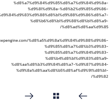
%d8%a7%d9%84%d9%85%d8%a7%d9%84%d9%8a-
%d9%81%d9%8a-%d8%b2%d9%85%d9%86-
%d9%84%d9%83%d9%88%d8%b1%d9%88%d9%86%d8%a7-
%d8%b6%d8%b1%d9%88%d8%b1%d8%a9-
%d8%ad%d8%aa%d9%85/
log.wpengine.com/%d8%a5%d9%8a%d9%84%d9%88%d9%86-
%d9%85%d8%a7%d8%b3%d9%83-
%d9%85%d8%a7%d9%84%d9%83-
%d8%b4%d8%b1%d9%83%d8%a9-
%d8%aa%d8%b3%d9%84%d8%a7-%d9%87%d9%84-
%d9%8a%d8%aa%d8%b5%d8%af%d9%91%d8%b1-
%d9%82/
مشاهدة الكل
سابق
التالي