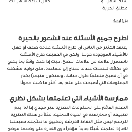
ستة أشهر، أو
إتقان التصوير الفوتوغرافي
خلال سبعة أشهر. لك
مطلق الحرية.
اقرأ أيضاً:
أساسيات التصوير الفوتوغرافي
اطرح جميع الأسئلة عند الشعور بالحيرة
يعتقد الكثير من الناس أن طرح الأسئلة علامة ضعف أو جهل
بالأشياء الموجودة حولنا، ولكن في الحقيقة طرح الأسئلة
باستمرار علامة من علامات النضج، حيث إذا كنت واثقًا بما يكفي
في ذكائك للتحدث عندما تحتاج إلى مساعدة، فلن تواجه مشكلة
في أن تصبح متعلمًا طوال حياتك، وستكون منبهرًا بكم
المعلومات التي أصبحت على علم بها أكثر ما كنت خجولًا.
ممارسة الأشياء التي تعلمتها بشكل نظري
التعلم القائم على المعلومات النظرية غير مجدي إذا لم يتم
تطبيقه أو ممارسته في الحياة العملية، مثلاً دراستك النظرية
للرسم ليس مثل التقاط الفرشة وتطبيق ما تعلّمته. نصيحتنا
لك، إذا تعلمت شيئا جديدًا مؤخراً دون القدرة على وضعها موضع