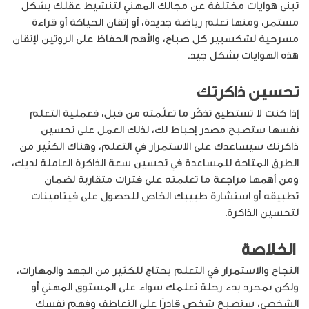
تبنى هوايات مختلفة عن مجالك المهني لتنشيط عقلك بشكل
مستمر، ومنها تعلم رياضة جديدة، أو إتقان الحياكة أو قراءة
مسرحية لشكسبير كل صباح، والأهم الحفاظ على الروتين لإتقان
هذه الهوايات بشكل جيد.
تحسين ذاكرتك
إذا كنت لا تستطيع تذكّر ما تعلّمته من قبل، فعملية التعلم
نفسها ستصبح مصدر إحباط لك، لذلك العمل على تحسين
ذاكرتك سيساعدك على الاستمرار في التعلم، وهناك الكثير من
الطرق المتاحة للمساعدة في تحسين سعة الذاكرة العاملة لديك،
ومن أهمها مراجعة ما تعلمته على فترات متقاربة لضمان
تطبيقه أو استشارة طبيبك الخاص للحصول على فيتامينات
لتحسين الذاكرة.
الخلاصة
النجاح والاستمرار في التعلم يحتاج للكثير من الجهد والمهارات،
ولكن بمجرد بدء رحلة تعلمك سواء على المستوى المهني أو
الشخصي، ستصبح شخص قادرًا على التعاطف وفهم نفسك