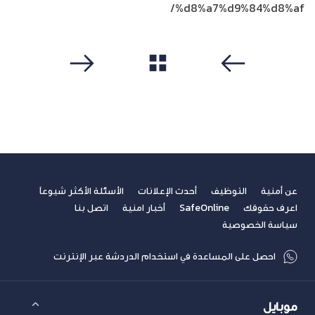
%d8%a7%d9%84%d8%af/
مشاهدة الكل
سابق
التالي
عن أمنية
التوظيف
أحدث الإعلانات
الأسئلة الأكثر شيوعاً
اعرف حقوقك
SafeOnline
أخبار امنية
اتصل بنا
سياسة الخصوصية
احصل على المساعدة في استخدام الدردشة عبر الإنترنت
موبايل