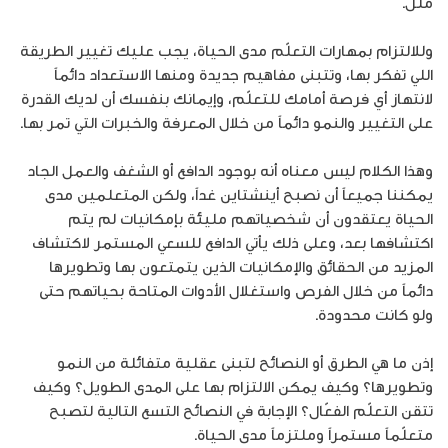
ملل.
وللالتزام بمهارات التعلّم مدى الحياة، يجب عليك تغيير الطريقة
اللي تفكر بها، وتتبنى مفاهيم جديدة ومنها الاستعداد دائماً
لانتهاز أي فرصة أمامك للتعلّم، وإيمانك بنفسك أن لديك القدرة
على التغيير والنمو دائماً من خلال المعرفة والخبرات التي تمر بها.
وهذا الكلام ليس معناه أنه بوجود الدافع أو الشغف والعمل الجاد
يمكننا جميعاً أن نصبح أينشتاين غداً، ولكن المتعلمين مدى
الحياة يعتقدون أن شخصياتهم مليئة بإمكانيات لم يتم
اكتشافها بعد، وعلى ذلك يأتي الدافع للسعي المستمر لاكتشاف
المزيد من الحقائق والإمكانيات الذين يتمتعون بها وتطويرها
دائماً من خلال الفرص واستغلال الأدوات المتاحة بحياتهم حتى
ولو كانت محدودة.
إذن ما هي الطرق أو النصائح لتبنى عقلية متفائلة من النمو
وتطويرها؟ وكيف يمكن الالتزام بها على المدى الطويل؟ وكيف
تتقن التعلّم الفعّال؟ الإجابة في النصائح التسع التالية لتصبح
متعلّماً مستمراً وملتزماً مدى الحياة.