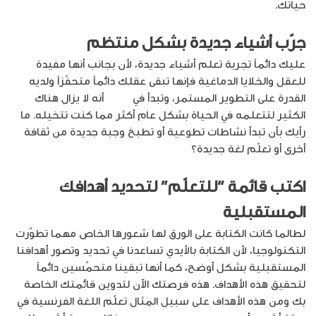
حياتك.
جرّب أشياء جديدة بشكل منتظم
عليك دائماً تجربة تعلم أشياء جديدة، لأن بجانب أنها مفيدة
للعقل والخلايا الدماغية فإنها تبقى عقلك دائماً متحفّزاً ولديه
القدرة على التطوير المستمر، وتبدأ في
إدراك
أنه لا يزال هناك
الكثير لتتعلمه في الحياة بشكل عام أكثر مما كنت تتخيله. ما
رأيك بأن تبدأ نشاطات تطوعية أو تطبخ وجبة جديدة من ثقافة
أخرى أو تعلّم لغة جديدة؟
اكتب قائمة “للتعلّم” لتحديد أهدافك
المستقبلية
لطالما كانت الكتابة على الورق لها شعورها الخاص مهما تطوّرت
التكنولوجيا، لأن الكتابة بالأيدي تساعدنا في تحديد وتصور أهدافنا
المستقبلية بشكل أوضح، كما أنها تبقينا متحمّسين دائماً
لتحقيق هذه الأهداف. هذه فرصتك الآن لتدوين قائمتك الخاصة
بك ومن هذه الأهداف على سبيل المثال تعلّم اللغة الفرنسية في