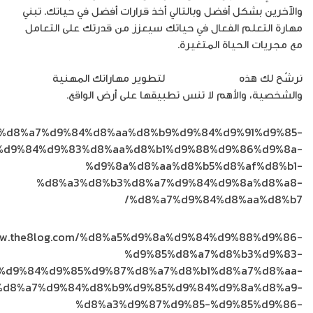
والآخرين بشكل أفضل وبالتالي أخذ قرارات أفضل في حياتك. تبني
مهارة التعلم الفعال في حياتك سيعزز من قدرتك على التعامل
مع مجريات الحياة المتغيرة.
نرشّح لك هذه
الدورة الدراسية
لتطوير مهاراتك المهنية
والشخصية، والأهم لا تنس تطبيقها على أرض الواقع.
com/%d8%a7%d9%84%d8%aa%d8%b9%d9%84%d9%91%d9%85-
%d9%84%d9%83%d8%aa%d8%b1%d9%88%d9%86%d9%8a-
%d9%8a%d8%aa%d8%b5%d8%af%d8%b1-
%d8%a3%d8%b3%d8%a7%d9%84%d9%8a%d8%a8-
%d8%a7%d9%84%d8%aa%d8%b7/
www.the8log.com/%d8%a5%d9%8a%d9%84%d9%88%d9%86-
%d9%85%d8%a7%d8%b3%d9%83-
%d9%84%d9%85%d9%87%d8%a7%d8%b1%d8%a7%d8%aa-
%d8%a7%d9%84%d8%b9%d9%85%d9%84%d9%8a%d8%a9-
%d8%a3%d9%87%d9%85-%d9%85%d9%86-