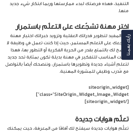
التنفيذ، فهذه فرصتك لبدء ممارستها وربما ابتكار شيء جديد
منها.
اختر مهنة تشجّعك على التعلّم باستمرار
من المفيد لتطوير قدراتك العقلية وتزويد خبراتك اختيار مهنة
رأيك بهمنا
تشجعك على التعلم المستمر، حيث إذا كنت تعمل في وظيفة لا
تسمح لك بالتمتع بقدر من الحرية الفكرية أو التطور بها، فهذا
الوقت المناسب للتفكير في مهنة بديلة تكون بمثابة تحد جديد
لتعلم أشياء جديدة وتطويرها باستمرار، وننصحك أيضاً بالتواصل
مع مُدرب وظيفي للمشورة المهنية.
[siteorigin_widget
class=”SiteOrigin_Widget_Image_Widget”]
[/siteorigin_widget]
تعلَّم هوايات جديدة
تعلُّم هوايات جديدة سيفتح لك آفاقًا من المعرفة، حيث يمكنك