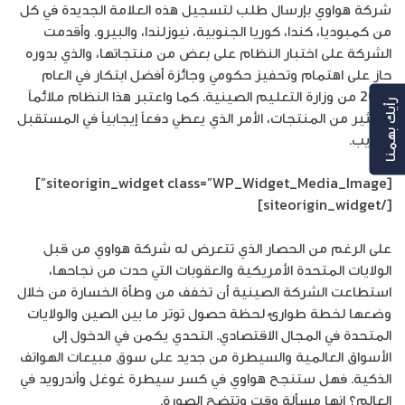
شركة هواوي بإرسال طلب لتسجيل هذه العلامة الجديدة في كل
من كمبوديا، كندا، كوريا الجنوبية، نيوزلندا، والبيرو. وأقدمت
الشركة على اختبار النظام على بعض من منتجاتها، والذي بدوره
حاز على اهتمام وتحفيز حكومي وجائزة أفضل ابتكار في العام
2018 من وزارة التعليم الصينية. كما واعتبر هذا النظام ملائماً
رأيك بهمنا
للكثير من المنتجات، الأمر الذي يعطي دفعاً إيجابياً في المستقبل
القريب.
[siteorigin_widget class=”WP_Widget_Media_Image”]
[/siteorigin_widget]
على الرغم من الحصار الذي تتعرض له شركة هواوي من قبل
الولايات المتحدة الأمريكية والعقوبات التي حدت من نجاحها،
استطاعت الشركة الصينية أن تخفف من وطأة الخسارة من خلال
وضعها لخطة طوارئ لحظة حصول توتر ما بين الصين والولايات
المتحدة في المجال الاقتصادي. التحدي يكمن في الدخول إلى
الأسواق العالمية والسيطرة من جديد على سوق مبيعات الهواتف
الذكية. فهل ستنجح هواوي في كسر سيطرة غوغل وأندرويد في
العالم؟ إنها مسألة وقت وتتضح الصورة.