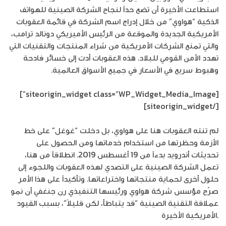
استطاعت الأخيرة أن تضع حداً لنجاح الشركة الصينية للهواتف
الذكية “هواوي” من خلال إدراج اسم الشركة في قائمة العقوبات
الأمريكية الجديدة والموقعة من الرئيس الأميريكي دونالد ترامب،
والتي تمنع الشركات الأمريكية من شراء المنتجات والتقنيات التي
تهدد الأمن القومي للبلاد. هذه العقوبات أدت إلى خسائر فادحة
وهبوط سريع في الأسعار في جميع الأسواق العالمية.
[siteorigin_widget class=”WP_Widget_Media_Image”]
[/siteorigin_widget]
لم تنته العقوبات هنا على هواوي، بل دخلت “غوغل” على خط
الأزمة وحظرتها من استخدام خدماتها ومن الحصول على
تحديثات أندرويد بدءاً من 19 أغسطس 2019. انطلاقاً من هنا،
تعمل الشركة الصينية على التصدي لهذه العقوبات واللجوء إلى
حلول أخرى لحماية منتجاتها واختراعاتها. وتأكيداً على هذا الأمر
صرّح مؤسس شركة هواوي ورئيسها التنفيذي رن جنغفي أن نمو
عملاقة التقنية الصينية “قد يتباطأ، لكن قليلاً”، بسبب القيود
الأمريكية الأخيرة.