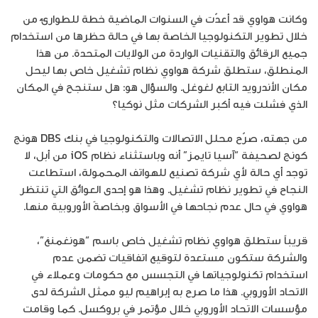
وكانت هواوي قد أعدّت في السنوات الماضية خطة للطوارئ من
خلال تطوير التكنولوجيا الخاصة بها في حالة حظرها من استخدام
جميع الرقائق والتقنيات الواردة من الولايات المتحدة. من هذا
المنطلق، ستطلق شركة هواوي نظام تشغيل خاص بها ليحل
مكان الأندرويد التابع لغوغل. والسؤال هو: هل ستنجح في المكان
الذي فشلت فيه أكبر الشركات مثل نوكيا؟
من جهته، صرّح محلل الاتصالات والتكنولوجيا في بنك DBS هونج
كونج لصحيفة “آسيا تايمز” أنه وباستثناء نظام iOS من أبل، لا
توجد أي حالة لأي شركة تصنيع للهواتف المحمولة، استطاعت
النجاح في تطوير نظام تشغيل. وهذا هو إحدى العوائق التي تنتظر
هواوي في حال عدم نجاحها في الأسواق وبخاصةً الأوروبية منها.
قريباً ستطلق هواوي نظام تشغيل خاص باسم “هونغمنغ”،
والشركة ستكون مستعدة لتوقيع اتفاقيات تضمن عدم
استخدام تكنولوجياتها في التجسس مع حكومات وعملاء في
الاتحاد الأوروبي. هذا ما صرح به إبراهيم ليو ممثل الشركة لدى
مؤسسات الاتحاد الأوروبي خلال مؤتمر في بروكسل. كما وقامت