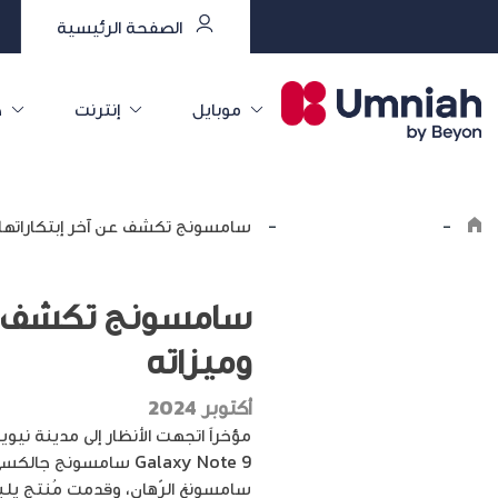
الصفحة الرئيسية
موبايل
إنترنت
خ
-
Explore the8log
-
سامسونج تكشف عن آخر إبتكاراتها: جالاكسي نوت 9 أ
وميزاته
أكتوبر 2024
سامسونغ الرّهان، وقدمت مُنتج يلب