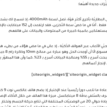
زات جديدة أهمّها:
عمدت شركة سامسونغ إلى إستبدال البطاريّة بأخر
المستهلكين بكمية كبيرة من المعلومات والبيانات على هاتفهم.
ي الألعاب عبر الهواتف الذّكيّة ، إذ عانى في ما مضى هؤلاء من بطىء
الإلكترونية، 
سرعة المعالجة المركزيّة بحيث أصبحت أسرع بـ 55% ومعالجة ال
إنجاز أعمالهم.
[/siteorigin_widget]
ميغابيكسل وكاميرا أماميّة أو ما تعرف بالسّلفي بدقّة 8 ميغابكسل. ميزة هذا الهاتف م
عبارة عن تحسين إعدادات الألوان وزيادة حوالي 20 من الوضعيّات المختلفة التي تتابع حركة
يرها لتحسين نوعيّة الصّورة. يستطيع هذا الهاتف أيضًا اكتشاف التّ