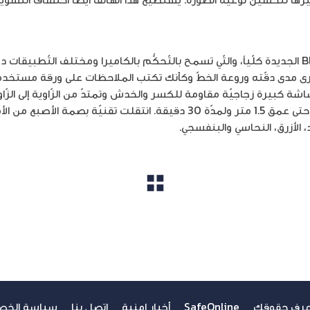
هذا القلم يمتاز بتقنيّة الـ Bluetooth الجديدة كلّياً، والتّي تسمح بالتّحكُّم بالكاميرا ومخت
رى مدى دقّته وروعة الخطّ وكأنك تكتب الملاحظات على ورقة مستخدما
ّع سامسونغ غالكسي نوت 9 بشاشة كبيرة زجاجيّة مقاومة للكسر والخدش وتمتدّ من الزّاوية إل
يمتص الضّربات. كما وأنّه ضدّ الماء حتى عمق 1.5 متر ولمدّة 30 دقيقة. انتقلت 
د، الأزرق، النحاسي والبنفسجي.
مشاهدة الكل
عرف حقوقك
SafeOnline
أخبار امنية
اتصل بنا
سياسة الخص