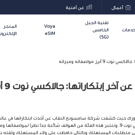
أعمال
عن أمنية
تقنية الجيل
Voya
المتجر
دمات
الخامس
eSIM
الإلكترون
(5G)
برز مواصفاته وميزاته
سامسو
Galaxy Note 9 سامسونج جالكسي نوت 9. وتعتبر هذه الفئة من الهواتف شائعة جداً نظراً ل
ي متطلبات المستهلك وبالتالي حافظت على ولاء المستهلك وثقته بابتك