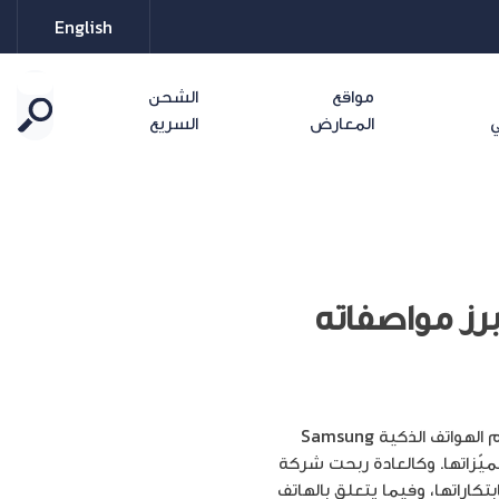
English
مواقع
الشحن
ي
المعارض
السريع
نج تكشف عن آخر إبتكاراتها: جالاكسي نوت 9 أبرز مواصفاته
مؤخراً اتجهت الأنظار إلى مدينة نيويورك حيث كشفت شركة سامسونج النقاب عن أحدث ابتكاراتها في عالم الهواتف الذكية Samsung
مواصفاتها ومميّزاتها. وكالعادة ربحت شركة
اراتها، وفيما يتعلق بالهاتف