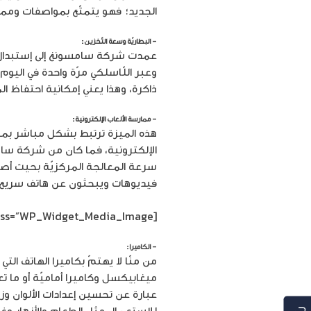
الجديد؛ فهو يتمتّع بمواصفات ومميّ
– البطاريّة وسعة التّخزين:
ذاكرة، وهذا يعني إمكانية احتفاظ 
– ممارسة الألعاب الإلكترونية:
هذه الميزة ترتبط بشكل مباشر بمحبّ
فيديوهات ويبحثون عن هاتف سريع ل
[siteorigin_widget class=”WP_Widget_Media_Image”]
– الكاميرا:
للإستعمال مثل الطعام والأزهار وغ