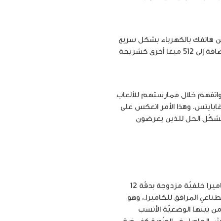
ى أكثر قوّة، تصل لسعة 4000mAh، إذ تسمح لك بشحن هاتفك بالكهرباء بشكل سريع
وعبر اللّاسلكي مرّة واحدة في اليوم فقط . أمّا في ما خصّ سعة التّخزين، فقد ارتفعت إلى 152 ميغابايت بالإضافة إلى 512 ميغا أخرى كشريحة
 هواتفهم خلال ممارستهم للألعاب
فما كان من شركة سامسونغ الّا أن أوجدت الحل وهو عبارة عن معالج 10nm وذاكرة رام 8 جيغابايتس. وهذا الأمر انعكس على
بيانات أسرع بـ 23%. كما وأن هذا المطوّر يشكّل الحل للذين يعرضون
من منّا لا يهتمّ بكاميرا الهاتف التي عادة ما تلعب دوراً رئيسياً عند الإختيار إذ يضم هاتف غالكسي نوت 9 كاميرا خلفيّة مزدوجة بدقّة 12
ن خلال الذّكاء الإصطناعي المرافق للكاميرا.، وهو
 الجسم وتختار من بينها الوضعيّة الأنسب
شويش الحاصل في الصّورة كغمضة