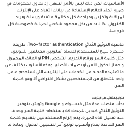
الأساسيات، لكن ذلك ليس بالأمر السهل. إذ تحاول الحكومات في
جميع أنحاء العالم الإستفادة من بيانات الأفراد على الإنترنت،
لمراقبة وتخزين ومراجعة كل مكالمة هاتفية ورسالة وبريد
الكتروني. لذا لا بد من بذل مجهود شخصي لحماية خصوصية كل
فردٍ منا.
خاصية التوثيق الثنائي Two-factor authentication، طريقة
مبتكرة تتيح للمستخدم اعتماد أسلوبين مختلفين للتوثيق،
مثل كلمة السر ورقم التعريف الشخصي PIN أو الهاتف المحمول
و جهاز الدخول الآمن أو بصمات الأصابع. وهذه الأسلوب يختلف عن
ما تعتمده العديد من الخدمات على الإنترنت، التي تستخدم عامل
واحد للتحقق من المستخدمين بشكل افتراضي ألا وهو كلمة
السر.
التوثيق الثنائي على الإنترنت
بدأت منصات عدة مثل فيسبوك و Google وتويتر، بتوفير
التوثيق الثنائي كبديل للمصادقة باستخدام كلمة السر وحدها.
عند تفعيل هذه الميزة، يتم إلزام المستخدمين بتقديم كلمة
السر الخاصة بهم وأسلوب توثيق آخر لتسجيل الدخول، وعادة ما