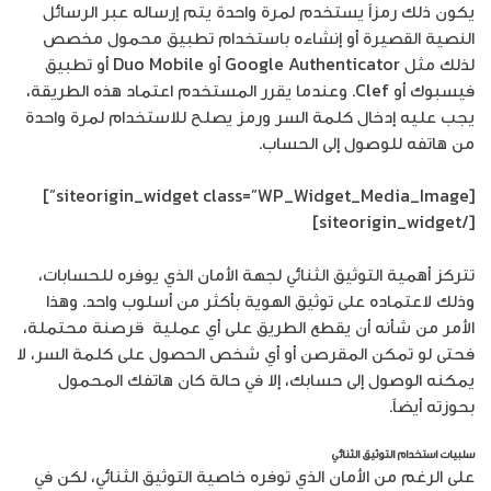
يكون ذلك رمزاً يستخدم لمرة واحدة يتم إرساله عبر الرسائل
النصية القصيرة أو إنشاءه باستخدام تطبيق محمول مخصص
لذلك مثل Google Authenticator أو Duo Mobile أو تطبيق
فيسبوك أو Clef. وعندما يقرر المستخدم اعتماد هذه الطريقة،
يجب عليه إدخال كلمة السر ورمز يصلح للاستخدام لمرة واحدة
من هاتفه للوصول إلى الحساب.
[siteorigin_widget class=”WP_Widget_Media_Image”]
[/siteorigin_widget]
تتركز أهمية التوثيق الثنائي لجهة الأمان الذي يوفره للحسابات،
وذلك لاعتماده على توثيق الهوية بأكثر من أسلوب واحد. وهذا
الأمر من شأنه أن يقطع الطريق على أي عملية قرصنة محتملة،
فحتى لو تمكن المقرصن أو أي شخص الحصول على كلمة السر، لا
يمكنه الوصول إلى حسابك، إلا في حالة كان هاتفك المحمول
بحوزته أيضاً.
سلبيات استخدام التوثيق الثنائي
على الرغم من الأمان الذي توفره خاصية التوثيق الثنائي، لكن في