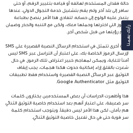
حالة فقدان المستخدم لهاتفه أو قيامه بتغيير الرقم، أو حتى
سافر إلى بلد آخر ولم يقم بتشغيل خدمة التجوال الدولي، عندها
يتعذر عليه الولوج إلى حسابه. لتفادي هذا الأمر ينصح بطباعة
الرموز التي اخترتها وحملها معك، ولكن مع التنبه والحذر وضمان
رأيك بهمنا
عدم رؤيتها من قبل شخص آخر.
ثغرة أخرى تتمثل في استخدام الرسائل النصية القصيرة على SMS
لإرسال الرموز الخاصة بك، على اعتبار أن التراسل عبر SMS ليس
آمناً للغاية، ويمكن لمهاجم خبير اعتراض تلك الرموز. في حال
شعرت بالقلق إزاء إمكانية حدوث هكذا هجمات، يجب إيقاف
التوثيق عبر الرسائل النصية القصيرة واستخدام فقط تطبيقات
التوثيق مثل Google Authenticator.
هذا وأظهرت الدراسات أن بعض المستخدمين يختارون كلمات
سر ضعيفة، على اعتبار أنهم بعد استخدام خاصية التوثيق الثنائي
هم بأمان، لكن هذا الأمر ليس دقيقاً. ويتوجب استخدام كلمة
سر قوية حتى في حال تفعيل خاصية التوثيق الثنائي.