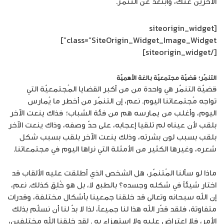
الآخرين عنك، وابتعد عن التنمّر.
[siteorigin_widget
class=”SiteOrigin_Widget_Image_Widget”]
[/siteorigin_widget]
التنمّر؛ قضيّة مجتمعيّة بالغة الأهميّة
قضيّة التنمّر هي واحدة من من أكبر القضايا المُجتمعيّة التي
تواجه مُجتمعاتنا اليوم. نعم، إن التنمّر من أخطر ما يُمارس
اليوم، وأغلب من يمارسه هم من فئة الشباب؛ فذاك ينعت الآخر
بلقب لأن عيناه لم تلقيا إعجابه، على حدّ وصفه، وذاك ينعت الآخر
بلقب بسبب لون بشرته، وذلك ينعت الآخر بلقب بسبب شكل
شعره، وغيرها الكثير من الأمثلة التي نراها اليوم في مجتمعاتنا.
ماذا لو سألنا المُتنمّر، هل الشخص الذي أطلقت عليه الألقاب قد
اختار شيئاً في شكله وجسده؟ بالطبع لا، بل هو خُلِق كذلك. نعم،
إن الله سبحانه وتعالى قد خلقنا جمعينا بأشكال مختلفة، وقدرات
متفاوتة، فلقد قدّر الله هذا لنا جميعاً، لذا لا بدّ لنا أن نسلّم بذلك
الأمر، فلا اعتراض عليه ولا استهزاء به . لقد خلقنا الله مختلفين،