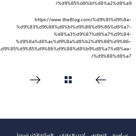
%d9%85%d8%b1%d8%a2%d8%a9/
https://www.the8log.com/%d9%81%d9%8a-
%d9%83%d9%88%d8%b1%d9%88%d9%86%d8%a7-
%d8%a3%d9%87%d8%a7%d9%84-
%d9%8a%d8%ac%d9%8a%d8%b2%d9%88%d9%86-
%d9%85%d9%85%d9%86%d9%88%d8%b9%d8%a7%d8%aa-
%d9%88%d8%a7/
مشاهدة الكل
سابق
التالي
عن أمنية
التوظيف
أحدث الإعلانات
الأسئلة الأكثر شيوعاً