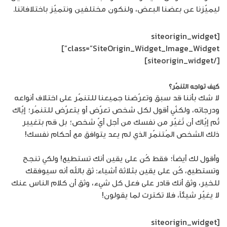
ليميّزنا عن بعضنا البعض، ولنكون مختلفين ونتميّز باختلافاتنا.
[siteorigin_widget
class=”SiteOrigin_Widget_Image_Widget”]
[/siteorigin_widget]
كيف تواجه التنمّر؟
لا شك بأننا قد سبق وتعرّضنا جميعنا للتنمّر على اختلاف أنواعه
ودرجاته، ولكنّي أقول لكل شخص تعرّض أو يتعرّض للتنمُر؛ إيّاك
ثُم إيّاك أن تُغيّر من نفسك من أجل أيّ شخص؛ بل قم بتغيير
ذلك الشخص المُتنمّر الذي لم يعد يتوافق مع أحكام نفسك!
وأقول لك أيضاً؛ فقط كُن على يقين أنك تستطيع! ولكي تنجح
وتستطيع، كُن على يقين بثلاثة أشياء: ثق بالله أنه سيوفقك
للخير، وثق أنك قادر على فعل كل شيء، وثق أن كلام الناس عنك
لا يغيّر شيئاً، فلا تكترث لما يقولون!
[siteorigin_widget