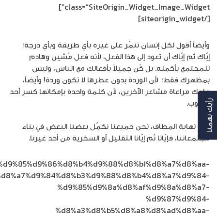
class=”SiteOrigin_Widget_Image_Widget”]
[/siteorigin_widget]
وأيضاً أقول لكل إنسان تنمّر على غيره بأي طريقة وبأي درجة؛
إيّاك ثم إيّاك أن تعود إلى هذا الفعل، لأنه فعل مُشين وهادم
للمجتمع بأكمله. بل كُن جميلاً بأفعالك مع الناس، وليس
بمظهرك فقط؛ لأن الوردة بدون عطرها لا تكون وردة! وأيضاً،
عليك مراعاة مشاعر الآخرين، لأن كلمة واحدة بإمكانها كسر أحد
القلوب.
رأيك بهمنا
وفي نهاية المطاف، نحن جميعنا نكمّل بعضنا البعض في بناء
مجتمعاتنا، فإيّانا ثُم إيّانا التقليل أو السخرية من أحد غيرنا.
com/%d9%85%d9%86%d8%b4%d9%88%d8%b1%d8%a7%d8%aa-
%d8%a7%d9%84%d8%b3%d9%88%d8%b4%d8%a7%d9%84-
%d9%85%d9%8a%d8%af%d9%8a%d8%a7-
%d9%87%d9%84-
%d8%a3%d8%b5%d8%a8%d8%ad%d8%aa-