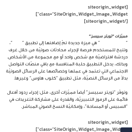
[siteorigin_widget
class=”SiteOrigin_Widget_Image_Widget”]
[/siteorigin_widget]
مميّزات “تويتر سبيسز”
“
تويتر سبيسز
” هي ميزة جديدة تمّ إضافتها إلى تطبيق “
تويتر
“،
وتتيح للمستخدم فرصة لإجراء محادثات صوتيّة من خلال غرف
دردشة افتراضيّة مع شخص واحد أو مع مجموعة من الأشخاص.
وبذلك، يدخل التطبيق حلبة المنافسة مع باقي منصّات التواصل
الاجتماعي التي تعتمد في عملها وخصائصها على الرسائل الصوتيّة
بدلاً من الرسائل النصيّة، مثل تطبيق “كلوب هاوس” وغيرها.
وتوفّر “تويتر سبيسز” أيضاً مميّزات أخرى، مثل: إجراء ردود أفعال
قائمة على الرموز التعبيريّة، والقدرة على مشاركة التغريدات في
“السبيس أو المساحة”، وإمكانيّة النسخ الصوتي المباشر.
[siteorigin_widget
class=”SiteOrigin_Widget_Image_Widget”]