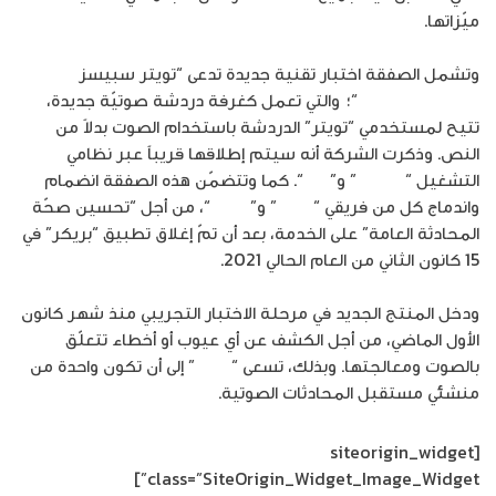
ميّزاتها.
وتشمل الصفقة اختبار تقنية جديدة تدعى “تويتر سبيسز
Twitter Spaces
“؛ والتي تعمل كغرفة دردشة صوتيّة جديدة،
تتيح لمستخدمي “تويتر” الدردشة باستخدام الصوت بدلاً من
النص. وذكرت الشركة أنه سيتم إطلاقها قريباً عبر نظامي
التشغيل “
أندرويد
” و”
IOS
“. كما وتتضمّن هذه الصفقة انضمام
واندماج كل من فريقي “
تويتر
” و”
بريكر
“، من أجل “تحسين صحّة
المحادثة العامة” على الخدمة، بعد أن تمّ إغلاق تطبيق “بريكر” في
15 كانون الثاني من العام الحالي 2021.
ودخل المنتج الجديد في مرحلة الاختبار التجريبي منذ شهر كانون
الأول الماضي، من أجل الكشف عن أي عيوب أو أخطاء تتعلّق
بالصوت ومعالجتها. وبذلك، تسعى “
تويتر
” إلى أن تكون واحدة من
منشئي مستقبل المحادثات الصوتية.
[siteorigin_widget
class=”SiteOrigin_Widget_Image_Widget”]