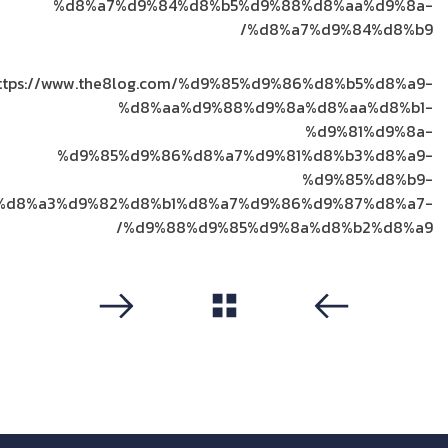
%d8%a7%d9%84%d8%b5%d9%88%d8%aa%d9%8a-
%d8%a7%d9%84%d8%b9/
ttps://www.the8log.com/%d9%85%d9%86%d8%b5%d8%a9-
%d8%aa%d9%88%d9%8a%d8%aa%d8%b1-
%d9%81%d9%8a-
%d9%85%d9%86%d8%a7%d9%81%d8%b3%d8%a9-
%d9%85%d8%b9-
%d8%a3%d9%82%d8%b1%d8%a7%d9%86%d9%87%d8%a7-
%d9%88%d9%85%d9%8a%d8%b2%d8%a9/
مشاهدة الكل
سابق
التالي