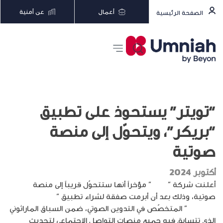
أعمال
عن أمنية
الصفحة الرئيسية
“تويتر” يستحوذ على تطبيق
“بريكر”، ويتحوّل إلى منصة
صوتية
أكتوبر 2024
أعلنت شركة “
تويتر
” مؤخراً أنها ستتحوّل قريباً إلى منصة
صوتية، وذلك بعد أن أبرمت صفقة لشراء تطبيق “
بريكر
Breaker
” المتخصّص في التدوين الصوتي، ضمن السباق الماراثوني
الذي تتسابق فيه جميع منصات التواصل الاجتماعي لتحديث