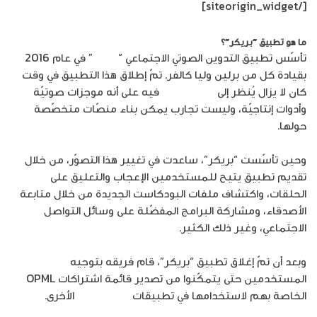
[/siteorigin_widget]
ما هو تطبيق “بريكر”؟
تأسّس تطبيق التدوين الصوتي الاجتماعي “
بريكر
” في عام 2016
بقيادة كل من برلين وليا كالفر. تمّ إطلاق هذا التطبيق في وقت
كان لا يزال يُنظر إلى
البودكاست
فيه على أنه موجزات صوتيّة
وأدوات إنتاجيّة، وليست تجارب يمكن بناء منصّات متخصّصة
حولها.
وحين تأسّست “بريكر”، ساعدت في تغيير هذا التصوّر، من خلال
تقديم تطبيق يتيح للمستخدمين الإعجاب والتعليق على
الحلقات، واكتشاف ملفات البودكاست الجديدة من خلال متابعة
الأصدقاء، ومشاركة البرامج المفضّلة على وسائل التواصل
الاجتماعي، وغير ذلك الكثير.
وبعد أن تمّ إغلاق تطبيق “بريكر”، قام فريقه بتوجيه
المستخدمين حتى يتمكّنوا من تصدير قائمة اشتراكات OPML
الخاصة بهم لاستخدامها في تطبيقات
البودكاست
الأخرى.