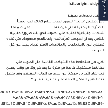
رأيك بهمنا
[/siteorigin_widget]
مستقبل المحادثات الصوتية
دخل تطبيق “تويتر” السوق الجديد لعام 2021، الذي يتهيأ
للتغيّرات المحتملة التي فرضتها
جائحة كورونا
، ومن ضمنها
شبكات اجتماعيّة تعتمد على الصوت، الذي بات ضرورة حتميّة
للناس بعد أن أصبحت تحرّكاتهم وأعمالهم محدودة، حتى تخدم
كمكان آمن للاجتماعات والمؤتمرات الافتراضية، بعيداً عن كل
الظروف.
لكن، هل ستحافظ هذه الشبكات القائمة على الصوت على
مكانتها مستقبلاً، خاصة في فترة ما بعد كورونا، في وقت يصبح
فيه لقاء الآخرين ممكناً من جديد في العالم الحقيقي، وقد يفضل
فيه الناس الأماكن العامة على “تويتر سبيسز”؟
%84%d8%a8%d9%88%d8%af%d9%83%d8%a7%d8%b3%d8%aa-
%d8%a7%d8%b3%d8%aa%d9%85%d8%aa%d8%b9-
d8%a7%d9%84%d9%85%d8%ad%d8%aa%d9%88%d9%89-