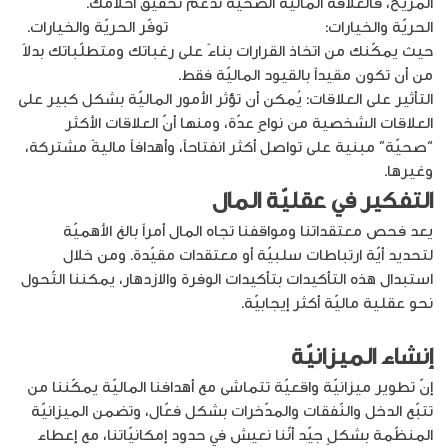
المريح، فالعلاقة الماليّة الصحيّة تدعم تحقيق أحلامك.
الحريّة والخيارات:
العلاقة الماليّة الإيجابيّة
توفّر الحريّة والخيارات.
حيث يمكّنك من اتخاذ القرارات بناءً على رغباتك ومتطلّباتك بدلاً
من أن تكون مقيداً بالقيود الماليّة فقط.
التأثير على العلاقات: يُمكن أن تؤثر الأمور الماليّة بشكل كبير على
العلاقات الشخصية من نواحٍ عدّة، ومنها أنّ العلاقات الأكثر
“صحيّة” مبنية على تواصل أكثر انفتاحاً، وأهدافاً ماليةً مشتركة،
وغيرها.
التفكير في عقليّة المال
يعد فحص معتقداتنا ومواقفنا تجاه المال أمراً بالغ الأهميّة
لتحديد أيّة ارتباطات سلبيّة أو معتقدات مقيّدة. ومن خلال
استبدال هذه التأكيدات بتأكيدات الوفرة والازدهار، يمكننا التّحول
نحو عقلية ماليّة أكثر إيجابيّة.
إنشاء الميزانيّة
إنّ تطوير ميزانيّة واقعيّة تتماشى مع أهدافنا الماليّة يمكّننا من
تتبّع الدخل والنّفقات والمدّخرات بشكل فعّال، وتضمن الميزانيّة
المنظّمة بشكلٍ جيّد أنّنا نعيش في حدود إمكانيّاتنا، مع إعطاء