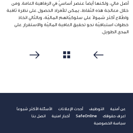
أصل مالي، ولكنها أيضاً عنصر أساسيّ في الرفاهية العامة. ومن
خلال معالجة هذه النّقاط، يمكن للأفراد الحصول على نظرة ثاقبة
واطّلاع أكثر شمولاً على سلوكيّاتهم الماليّة، وبالتّالي اتخاذ
خطوات استباقيّة نحو تحقيق العافية الماليّة والاستقرار على
المدى الطويل.
مشاهدة الكل
سابق
التالي
عن أمنية
التوظيف
أحدث الإعلانات
الأسئلة الأكثر شيوعاً
اعرف حقوقك
SafeOnline
أخبار امنية
اتصل بنا
سياسة الخصوصية