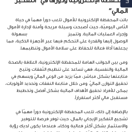
المالي”
باتت المحفظة الإلكترونية للأموال تلعب دوراً مهماً في حياة
النّاس اليوميّة، حيث أصبحت وسيلة مريحة وآمنة لإدارة الأموال
وإجراء العمليات المالية. وتتميز
المحافظ الإلكترونية
بسهولة
الوصول إليها والقدرة على التحكم فيها عبر الأجهزة الذكية، مما
يجعلها أداة فعالة للحفاظ على سلامة الأموال وتنظيمها.
ومن بين الجوانب الهامة للمحفظة الإلكترونية، العلاقة بالصحة
المالية والنفسية، فهي تساعد على تنظيم النّفقات وتتيح
متابعتها بشكل مباشر، ممّا يزيد من الوعي الماليّ ويسهم في
تحقيق التوازن الماليّ. ومن خلال متابعة النفقات وتحديد الأولويات،
يمكن للأفراد تحقيق الأهداف المالية بشكل أفضل وتخطيط
مستقبل مالي أكثر استقراراً.
بالإضافة إلى ذلك، تلعب المحفظة الإلكترونية دوراً مهمّاً في
تشجيع التفكير الإيجابي بالمال، حيث توفر فرصة للتوفير
والاستثمار بشكل أكثر فعالية وذكاء. فعندما يكون لديك رؤية