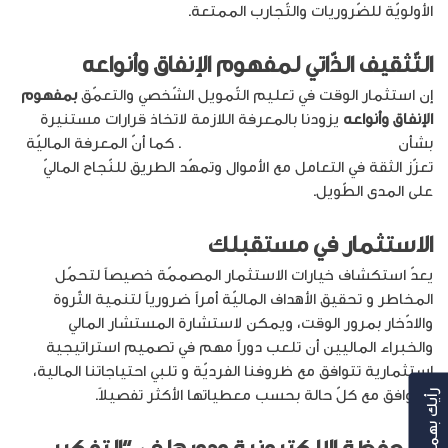
الأولويّة للضّروريات والتّجارب الممتعة.
التّثقيف الذّاتي
ل
مفهوم الإنفاق وأنواعه
إن استثمار الوقت في تعليم التّمويل الشّخصي والتعمّق
ب
مفهوم
الإنفاق وأنواعه
يزودنا بالمعرفة اللازمة لاتخاذ قرارات مستنيرة
بشأن
الميزانيّة والاستثمار وإدارة الدّيون
. كما أنّ المعرفة الماليّة
تعزّز الثقة في التعامل مع الأموال وتمهّد الطريق للنّجاح الماليّ
على المدى الطّويل.
الاستثمار في مستقبلك
يعدّ استكشاف خيارات الاستثمار المصممّة خصيصاً لتحمّل
المخاطر و تحقيق الأهداف الماليّة أمراً ضرورياً لتنمية الثّروة
والادّخار بمرور الوقت، ويمكن لاستشارة المستشار المالي
والخبراء الماليين أن تلعب دوراً مهم في تصميم استراتيجية
استثمارية تتوافق مع ظروفنا الفرديّة و تلبي احتياجاتنا المالية،
وتتوافق مع كلّ حالة بحسب معطياتها الأكثر تفصيلاً.
رأيك بهمنا
المحفظة الإلكترونية ودورها في “التفكير