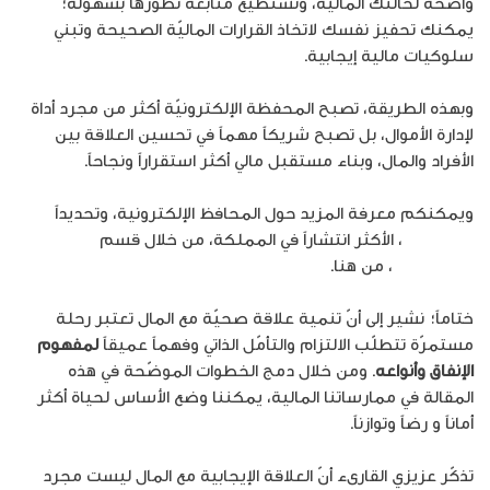
واضحة لحالتك الماليّة، وتستطيع متابعة تطورها بسهولة؛
يمكنك تحفيز نفسك لاتخاذ القرارات الماليّة الصحيحة وتبني
سلوكيات مالية إيجابية.
وبهذه الطريقة، تصبح المحفظة الإلكترونيّة أكثر من مجرد أداة
لإدارة الأموال، بل تصبح شريكاً مهماً في تحسين العلاقة بين
الأفراد والمال، وبناء مستقبل مالي أكثر استقراراً ونجاحاً.
ويمكنكم معرفة المزيد حول المحافظ الإلكترونية، وتحديداً
UWallet
، الأكثر انتشاراً في المملكة، من خلال قسم
الأسئلة
الأكثر تكراراً
، من هنا.
ختاماً؛ نشير إلى أنّ تنمية علاقة صحيّة مع المال تعتبر رحلة
مستمرّة تتطلّب الالتزام والتأمّل الذاتي وفهماً عميقاً
ل
مفهوم
الإنفاق وأنواعه
. ومن خلال دمج الخطوات الموضّحة في هذه
المقالة في ممارساتنا المالية، يمكننا وضع الأساس لحياة أكثر
أماناً و رضاً وتوازناً.
تذكّر عزيزي القارىء أنّ العلاقة الإيجابية مع المال ليست مجرد