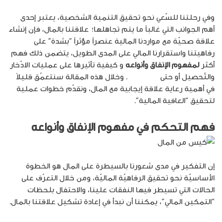
وفي رحلتنا للسّعي نحو تحقيق التنمية الشخصية، يعتبر إحدى
أهم الجوانب التي غالباً ما يتم تجاهلها؛ علاقتنا بالمال، فإن إنشاء
علاقة صحيّة مع مواردنا المالية عنصراً مؤثراً “بشدة” على
رفاهيتنا واستقرارنا المالي على المدى الطويل، يتضمن ذلك فهم
أكثر
لمفهوم الإنفاق وأنواعه
و كيفية تأثيرها على عمليات الادّخار
والتّحصيل أو حتى
الاستثمار
. وخلال هذه المقالة سنتعمّق قليلاً
في أهمية رعاية علاقة إيجابية مع المال، ونقدّم خطوات عملية
لتحقيق “العافية المالية”.
فهم التحكم في
مفهوم الإنفاق وأنواعه
إن التفكير في مدى شعورنا بالسيطرة على المال هو الخطوة
الأساسيّة نحو تحقيق الرفاهيّة الماليّة، ومن خلال التعرّف على
الحالات التي تسيطر فيها النفقات علينا، والاحتفال بلحظات
“التمكين المالي”، يمكننا أن نبدأ في إعادة تشكيل علاقتنا بالمال.