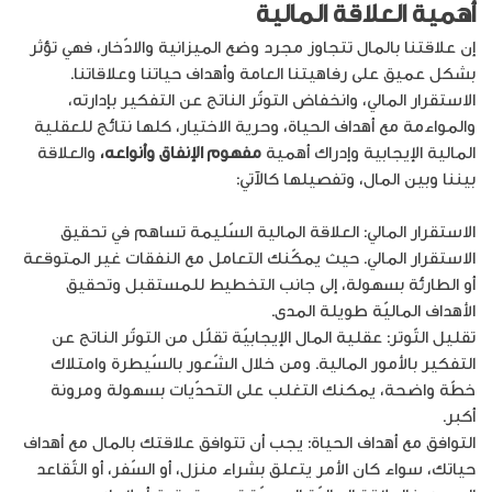
أهمية العلاقة المالية
إن علاقتنا بالمال تتجاوز مجرد وضع الميزانية والادّخار، فهي تؤثر
بشكل عميق على رفاهيتنا العامة وأهداف حياتنا وعلاقاتنا.
الاستقرار المالي، وانخفاض التوتّر الناتج عن التفكير بإدارته،
والمواءمة مع أهداف الحياة، وحرية الاختيار، كلها نتائج للعقلية
المالية الإيجابية وإدراك أهمية
مفهوم الإنفاق وأنواعه،
والعلاقة
بيننا وبين المال، وتفصيلها كالآتي:
الاستقرار المالي: العلاقة المالية السّليمة تساهم في تحقيق
الاستقرار المالي. حيث يمكّنك التعامل مع النفقات غير المتوقعة
أو الطارئة بسهولة، إلى جانب التخطيط للمستقبل وتحقيق
الأهداف الماليّة طويلة المدى.
تقليل التّوتر: عقلية المال الإيجابيّة تقلّل من التوتّر الناتج عن
التفكير بالأمور المالية. ومن خلال الشّعور بالسّيطرة وامتلاك
خطّة واضحة، يمكنك التغلب على التحدّيات بسهولة ومرونة
أكبر.
التوافق مع أهداف الحياة: يجب أن تتوافق علاقتك بالمال مع أهداف
حياتك، سواء كان الأمر يتعلق بشراء منزل، أو السّفر، أو التّقاعد