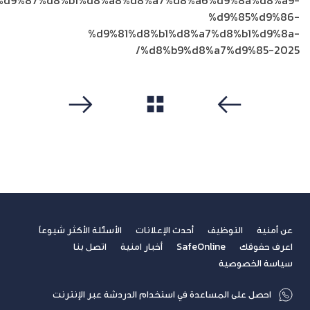
%d9%87%d8%b1%d8%a8%d8%a7%d8%a6%d9%8a%d8%a9-
%d9%85%d9%86-
%d9%81%d8%b1%d8%a7%d8%b1%d9%8a-
%d8%b9%d8%a7%d9%85-2025/
مشاهدة الكل
سابق
التالي
عن أمنية
التوظيف
أحدث الإعلانات
الأسئلة الأكثر شيوعاً
اعرف حقوقك
SafeOnline
أخبار امنية
اتصل بنا
سياسة الخصوصية
احصل على المساعدة في استخدام الدردشة عبر الإنترنت