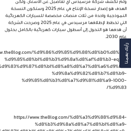
ولم تكشف شركة مرسيدس أي تفاصيل عن الأسعار، ولكن
الهدف هو إصدار نسخة الإنتاج في عام 2025 وستكون النسخة
النموذجية واحدة من ثلاث منصات مخصصة للسيارات الكهربائية
التي تخطط لإطلاقها مرسيدس في عام 2025 وصرحت الشركة
أن هدفها هو التحول إلى أسطول سيارات كهربائية بالكامل بحلول
عام 2030.
رأيك بهمنا
www.the8log.com/%d9%86%d9%85%d9%88%d8%b0%d8%ac-
%d9%85%d8%b1%d8%b3%d9%8a%d8%af%d8%b3-eqxx-
%d9%83%d9%87%d8%b1%d8%a8%d8%a7%d8%a6%d9%8a-
%d9%8a%d9%82%d8%b7%d8%b9-
%d9%85%d8%b3%d8%a7%d9%81%d8%a9-1000-
%d9%83/
https://www.the8log.com/%d8%a3%d9%88%d9%84-
%d8%b3%d9%8a%d8%a7%d8%b1%d8%a9-