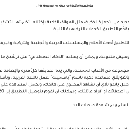
هذه الصورة مأخوذة من موقع PR Newswire.
 ويقدّم التطبيق الخدمات الترفيهية التالية:
لتطبيق أحدث الأفلام والمسلسلات العربية والأجنبية والتركية وغيره
سيقى متنوعة، ويمكن أن يساعد “الذكاء الاصطناعي” على ترشيح ما ي
جموعة من الألعاب الممتعة، والتي يتم تحديثها كلّ فترة والإضافة عل
انغو بلاي
مساعدة ذكية باسم “ياسمينة” تعمل باللغة العربية، وبأسلو
لال يانغو بلاي أن تشاهد المحتوى على هاتفك، وتكمل المشاهدة على ج
في كل من الأردن والسعودية والإمارات العربية المتحدة وقطر وعُمان وا