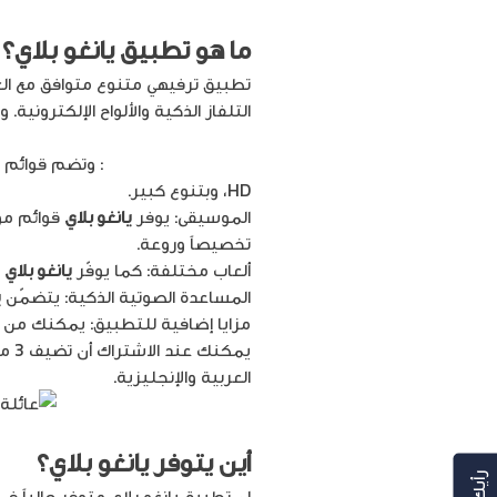
ما هو
تطبيق يانغو بلاي
؟
التلفاز الذكية والألواح الإلكترونية.
الأفلام والمسلسلات
: وتضم قوائم ا
HD، وبتنوع كبير.
الموسيقى: يوفر
يانغو بلاي
قوائم مو
تخصيصاً وروعة.
ألعاب مختلفة: كما يوفّر
يانغو بلاي
م
المساعدة الصوتية الذكية: يتضمّن
ي
مزايا إضافية للتطبيق: يمكنك من خ
العربية والإنجليزية.
أين يتوفر
يانغو بلاي؟
إن تطبيق يانغو بلاي متوفر حالياً 