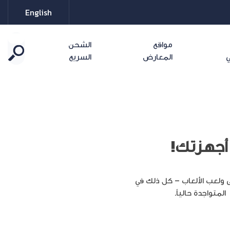
English
مواقع
الشحن
ي
المعارض
السريع
 أجهزتك!
 ولعب الألعاب – كل ذلك في
المتواجدة حالياً.