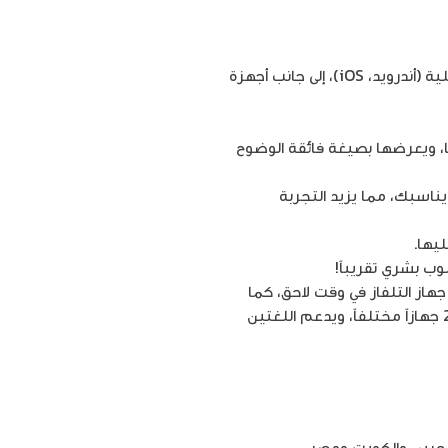
تطبيق ترفيهي متنوع متوافق مع العديد من الأجهزة الذكية، مثل الهواتف الذكية بإختلاف أنظمتها التشغيلية (أندرويد، iOS)، إلى جانب أجهزة
ا، ويعرضها بصيغة فائقة الوضوح
ناسبك، مما يزيد التجربة
يها.
ب بشري تقريباً!
هاز التلفاز في وقت لاحق، كما
يمكنك عند الاشتراك أن تضيف 3 من أصدقائك أو أفراد عائلتك، ويمكنك أن تقوم بتوصيل التطبيق إلى 20 جهازاً مختلفاً، ويدعم اللغتين
لبحرين والكويت ومصر.