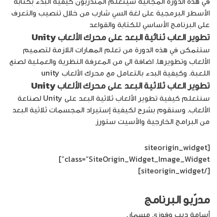
في هذه الدورة المجانية سيتعلم المتدربون كيفية البدء بكتابة
الأسطر البرمجية على لغة السي شارب من خلال تنصيب والتعرف
على البرنامج الأساسي للكتابة والقواعد
تطوير العاب ثنائية البعد على محرك الألعاب Unity
ستتمكن في هذه الدورة من تعلم المهارات اللازمة لتصميم
الألعاب وتطويرها. اضافة الى من المعرفة النظرية والعملية لصنع
اللعبة. وكيفية البدء بالتعامل مع محرك الألعاب unity
تطوير العاب ثلاثية البعد على محرك الألعاب Unity
سنتعلم كيفية تطوير الألعاب ثلاثية البعد على Unity لصناعة
الألعاب. وسنقوم بشرح لكيفية إستيراد المجسمات ثلاثية البعد
من البرامج الخارجية والأسيت ستورز
[siteorigin_widget
class=”SiteOrigin_Widget_Image_Widget”]
[/siteorigin_widget]
مدرّبو البرنامج
أسامة ديب و
فوزي مسمار.