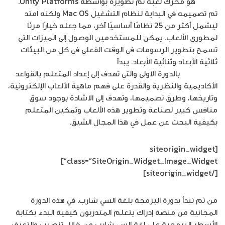
Unity
هو محرك لعبة تم تطويره بواسطة Unity Platforms.
تم تصميمه في البداية لنظام التشغيل Mac OS ولكنه امتد
ليشمل أكثر من 25 نظامًا أساسيًا آخر، مما جعله خيارًا مرنًا
لمطوري الألعاب. يمكن للمستخدمين الوصول إلى الميزات التي
تسمح بتطوير الرسومات في الوقت الفعلي في كل من البيئات
ثلاثية الأبعاد وثنائية الأبعاد. يبدأ
تخصص تصميم الألعاب
الإلكترونية
بالدورة الاولى والتي تهدف إلى إعداد المتعلم بالقواعد
الأكاديمية والنظرية والقدرة على فهم ماهية الألعاب الإلكترونية،
وتاريخها، وطرق تصميمها، وتهدف إلى الاشادة بوجود سوق
منافس كبير لصناعة وتطوير هذه الألعاب وتمكين المتعلم
بكيفية البحث عن عمل في هذا المجال الشيق.
[siteorigin_widget
class=”SiteOrigin_Widget_Image_Widget”]
[/siteorigin_widget]
من ثم نبدأ بدورة البرمجة بلغة السي شارب. في هذه الدورة
المجانية من منصة إدراك يتعلم المتدربون كيفية البدء بكتابة
الأسطر البرمجية على لغة السي شارب من خلال تنصيب والتعرف