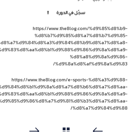
سجّل في الدورة
الآن
!
https://www.the8log.com/%d9%85%d8%b9-
%d8%b7%d9%85%d8%a7%d8%b7%d9%85-
%d8%a7%d9%84%d8%a3%d9%84%d8%b9%d8%a7%d8%a8-
%d9%83%d8%aa%d8%b1%d9%88%d9%86%d9%8a%d8%a9-
%d8%a8%d9%8a%d9%86-
%d9%8a%d8%af%d9%8a%d9%83/
https://www.the8log.com/e-sports-%d8%a3%d9%88-
%d9%84%d8%b1%d9%8a%d8%a7%d8%b6%d8%a7%d8%aa-
%d9%83%d8%aa%d8%b1%d9%88%d9%86%d9%8a%d8%a9-
%d9%85%d9%86%d8%a7%d9%81%d8%b3%d8%a7%d8%aa-
%d8%a7%d9%84%d9%88/