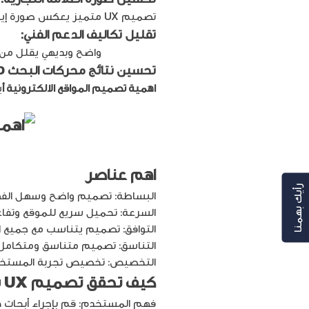
تصميم UX متميز يعكس صورة إيجابية عن علامتك التجارية ويجعلها تبدو أكثر احترافية وموثوقية.
تقليل تكاليف الدعم الفني:
تصميم UX
واضح وبديهي يقلل من عد
تحسين نتائج محركات البحث SEO :
اهمية تصميم المواقع الالكترونية أ
ي
اهم عناصر
تصميم المتاج
رأيك بهمنا
البساطة: تصميم واضح وسهل الفهم
السرعة: تحميل سريع للموقع وتفاعل
التوافق: تصميم يتناسب مع جميع ا
التناسق: تصميم متناسق ومتكامل ف
التخصيص: تخصيص تجربة المستخدم 
كيف تحقق تصميم UX ناجح؟
فهم المستخدم: قم بإجراء أبحاث 