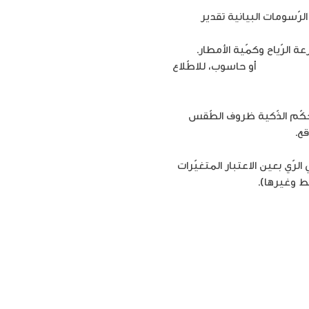
لرّسومات البيانية تقدير
ة الرّياح وكمّية الأمطار.
 هاتف ذكي
أو حاسوب، للاطّلاع
تحكّم الذّكية ظروف الطّقس
قع.
رّي بعين الاعتبار المتغيّرات
ط وغيرها).