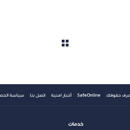
%d8%a7%d9%84%d
https://www.the8log.com/%d8%a7
%d8%a7%d9%84%d
مشاهدة الكل
عرف حقوقك
SafeOnline
أخبار امنية
اتصل بنا
سياسة الخص
خدمات