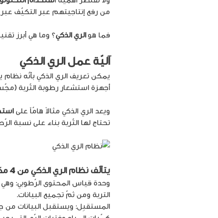
من رفع إنتاجيتهم عبر التكيّف عبر 
فما هو
الري الذكي
؟ وما هي أبرز تقني
آليّة عمل الري الذكي
يمكن تعريف الري الذكي بأنّه نظام ي
أجهزة استشعار رطوبة التّربة (مجّس
ويعد الري الذكي مثالاً هامّاً على
استخد
تحتاج لها التّربة بناء على نسبة ال
يتألّف نظام الري الذكي من 4 مكوّنات رئيسيّة يعمل من خلالها وتشمل:
التربة ومن ثمّ تجميع البيانات.
المستقبِل: ويستقبل البيانات من ج
كمّيات المياه وفترات الرّي التي يج