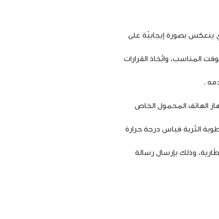
ذي ينعكس بصورة إيجابيّة على
قت المناسب، واتّخاذ القرارات
مه .
جهاز الهاتف المحمول الخاص
وبة التّربة قياس درجة حرارة
لبطّارية، وذلك بإرسال رسالة