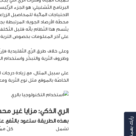
البرنامج التّشغيلي: هو الجزء الرّئي
الاحتياجات المائية للمحاصيل الزراع
محطّة الأرصاد الجوية: المرتبطة بجهاز
يتّسم هذا النّظام بأنّه قليل التّ
على آخر المعلومات بخصوص التربة
وعلى خلاف طرق الرّي التّقليدية فإ
وظروف التّربة والتبخّر واستخدام المي
على سبيل المثال، مع زيادة درجات ال
الخاصّة بالموقع مثل نوع التّربة و
الري الذكي: مزايا غير مح
رأيك بهمنا
بهذه الطريقة ستعود بالنّفع على
تشمل
أبرز ميّزات الري الذكي
كلّ ممّا