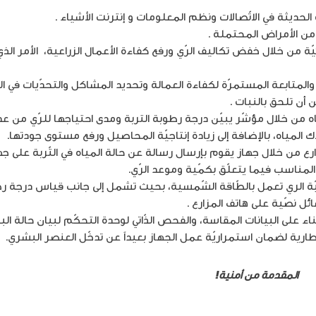
الحديثة في الاتّصالات ونظم المعلومات و إنترنت الأشياء .
ن الأمراض المحتملة .
ّة من خلال خفض تكاليف الرّي ورفع كفاءة الأعمال الزراعية، الأمر ال
والمتابعة المستمرّة لكفاءة العمالة وتحديد المشاكل والتحدّيات في الو
 أن تلحق بالنبات .
 من خلال مؤشّر يبيّن درجة رطوبة التربة ومدى احتياجها للرّي من عد
المياه، بالإضافة إلى زيادة إنتاجيّة المحاصيل ورفع مستوى جودتها.
ارع من خلال جهاز يقوم بإرسال رسالة عن حالة المياه في التّربة على 
ر المناسب فيما يتعلّق بكمّية وموعد الرّي.
يّة الري تعمل بالطّاقة الشّمسية، بحيث تشمل إلى جانب قياس درجة رط
ئل نصّية على هاتف المزارع .
ّاً بناء على البيانات المقاسة، والفحص الذّاتي لوحدة التحكّم لبيان حالة ا
ارية لضمان استمراريّة عمل الجهاز بعيداً عن تدخّل العنصر البشري.
رنت
المقدمة من أمنية!
https://www.the8log.com/%d8%a7%d9%84%d9%85