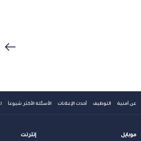
8%b0%d9%83%d9%8a%d8%a9/
%d9%84%d9%85%d8%af%d9%86-
8%b0%d9%83%d9%8a%d8%a9/
سابق
عن أمنية
التوظيف
أحدث الإعلانات
الأسئلة الأكثر شيوعاً
ا
موبايل
إنترنت