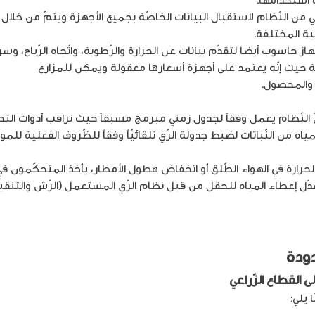
سي من النّظام لاستقبال البيانات الخاصّة بجميع الأجهزة ويتمّ من خلال ا
ية المختلفة.
 حاسوب أيضا لتقدّم بيانات عن الحرارة والرّطوبة، واتّجاه الرّياح، وسرع
كلفة حيث إنّه يعتمد على أجهزة أسعارها معقولة ويمكن للمزارع
استخدام
 والمحصول.
نّ النّظام يعمل وفقاً لجدول زمني مبرمج مسبقاً حيث تراقب أدوات ال
اه من النّباتات لضبط جدولة الرّي تلقائيّاً وفقاً للظّروف الفعلية للمو
حرارة في الهواء الطّلق أو انخفاض هطول الأمطار، يأخذ المتحكّمون في ال
معدّل إعطاء المياه للحقل من قبل نظام الرّي المستعمل (الرّش والتنقي
دودة
 القطاع الزّراعي
 يلي: