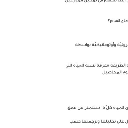
طاع الهام؟
رونيّة وأوتوماتيكيّة بواسطة
الطّريقة معرفة نسبة المياه التي
نوع المحاصيل.
وحدة قياس المحتوى الرّطوبي: وهي عبارة عن مجّسات إلكترونيّة يتمّ وضعها في التّربة لقياس محتواها من المياه كلّ 15 سنتمتر من عمق
عمل على تحليلها وترجمتها حسب