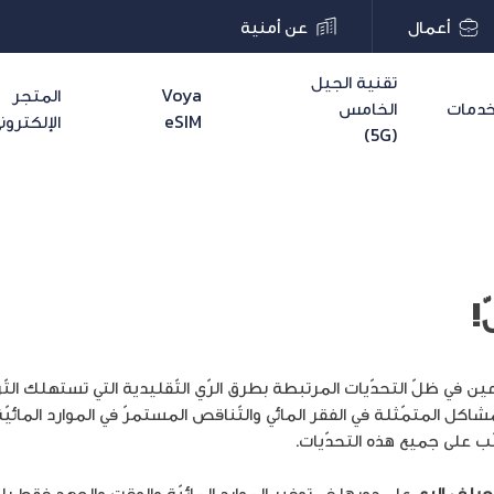
أعمال
عن أمنية
تقنية الجيل
Voya
المتجر
دمات
الخامس
eSIM
الإلكترون
(5G)
!
 في ظلّ التحدّيات المرتبطة بطرق الرّي التّقليدية التي تستهلك التّ
اكل المتمّثلة في الفقر المائي والتّناقص المستمرّ في الموارد المائي
ّب على جميع هذه التحدّيات.
يا في الري
على دورها في توفير الموارد المائيّة والوقت والجهد فقط ب