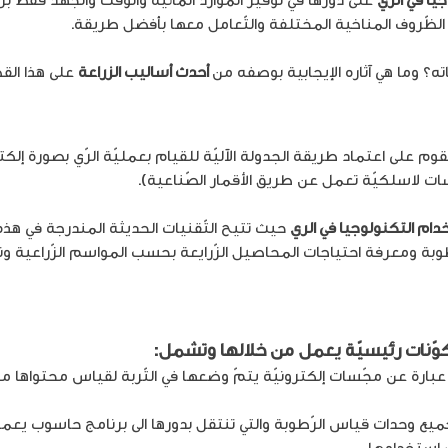
الظّروف المناخية المختلفة والتّعامل معها بأفضل طريقة.
اته؟ وما هي آثاره الإيجابية بوصفه من
أحدث أساليب الزراعة
على هذا الق
قوم على اعتماد طريقة الجدولة الآليّة للقيام بعمليّة الرّي بصورة إلكت
ات لاسلكيّة تعمل عن طريق الأقمار الصّناعية).
ام التكنولوجيا في الري
حيث تتيح التّقنيات الحديثة المندرجة في هذه 
رّطوبة ومعرفة احتياجات المحاصيل الزّرايعة بحسب المواسم الزّراعية و
ميع وحدات قياس الرّطوبة والتي تنتقل بدورها الى برنامج حاسوب ي
ب استخدامها.