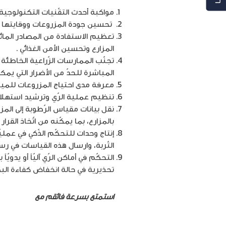
مواكبة أحدث التقّنيات التكنولوجية 
تحسين جودة المزروعات ووقايتها م
تعظيم الاستفادة من المصادر المائي
المزارع وتحسين الأمن الغذائي .
تجنّب الممارسات الزّراعية الخاطئة 
المباشرة للحدّ من الأضرار التي يمكن
معرفة مدى احتياج المزروعات للمياه
تنظيم عملية الرّي وترشيد استهلاك 
نقل بيانات مقياس الرّطوبة إلى المز
بالمزارع، بما يمكّنه من اتّخاذ القرا
إنتاج وحدات للتحكّم الذّكي في عمل
التّربة، وارسال هذه القياسات في رسا
التحكّم في أماكن الرّي آليّاً أو يدوي
تحذيرية في حالة انخفاض كفاءة البط
استمتع بسرعة فائقم مع
باقات الإنت
%d8%b2%d8%a7%d8%b1%d8%b9-