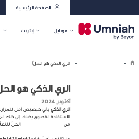
الصفحة الرئيسية
موبايل
إنترنت
خ
-
Explore the8log
-
الري الذكي هو الحلّ!
الري الذكي هو الحلّ
أكتوبر 2024
الري الذكي
يأتي كبصيص أمل للمزارعين
الاستفادة القصوى يضاف إلى ذلك المش
من
أحدث أساليب الزراعة
الحلّ للتغل
ولا تقتصر أهمّية ا
ستخدام التكنولوج