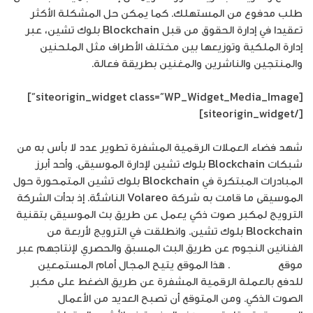
طلب مدفوع من المستهلك. كما يمكن حل المشكلة الأكثر
تعقيدا في إدارة الحقوق من قبل Blockchain بلوك تشين، عبر
إدارة الملكية وتوزيعها بين مختلف الأطراف مثل الملحنين
والمنتجين والناشرين والمغنين بطريقة فعالة.
[siteorigin_widget class=”WP_Widget_Media_Image”]
[/siteorigin_widget]
شهد فضاء العملات الرقمية المشفرة تطوير عدد لا بأس به من
شبكات Blockchain بلوك تشين لإدارة الموسيقى. وأحد أبرز
المبادرات المبتكرة في Blockchain بلوك تشين المتمحورة حول
الموسيقى ما قامت به شركة Volareo الناشئة. إذ بدأت الشركة
الترويج لمكبر صوت ذكي يعمل عن طريق بث الموسيقى بتقنية
Blockchain بلوك تشين. وانطلقت في الترويج لأربعة من
الفنانين النجوم عن طريق البث المسبق والحصري لإنتاجهم عبر
موقع
Musicoin
. هذا الموقع يتيح المجال أمام المستمعين
للدفع بالعملة الرقمية المشفرة عن طريق الضغط على مكبر
الصوت الذكي. ومن المتوقع أن تصبح العديد من الأعمال