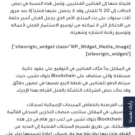
قليلة منها إلى الفنانين الفعليين. وتصل هذه النسبة في بعض
الحالات إلى 20 % للفنان وقد لا يحصل عليها فعلياً إلا بعد مرور
ثلاث سنوات على بث المنتج، الأمر الذي يجعل الفنان أسير حلقة
من الاحتكار التي لا تمكنه من توسيع الاستثمار الفعلي لأعماله
وتوسيع رقعة انتشاره وشهرته.
[siteorigin_widget class=”WP_Widget_Media_Image”]
[/siteorigin_widget]
في المقابل بدأ مئات الفنانين في التوقيع على عقود ذكية
مستقلة والتي ستضاف على Blockchain بلوك تشين، حيث
سيتم الدفع للفنانين في نقطة البيع نفسها في غضون دقائق.
وقد بدأت بعض الشركات الناشئة بالفعل القيام بهذا الإجراء.
تسبب القرصنة بانخفاض المبيعات الإجمالية لسجلات
رأيك بهمنا
الموسيقى، في المقابل ستلعب منصات التخزين السحابي القائمة
على Blockchain بلوك تشين من لعبٍ دورٍ هام في حل هذه
المشكلة، عن طريق تقسيم السجلات الفعلية إلى العديد من
القطع وتخزينها بطريقة موزعة. ويمكن إعادة تجميعها بناء على