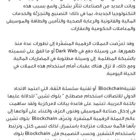
وباتت العديد من الصناعات تتأثر بشكل واسع بسبب هذه
التكنولوجيا الجديدة، بما في ذلك؛ التصنيع والتجزئة والخدمات
المالية والقانونية والرعاية الصحية والتأمين والطاقة والموسيقى
والمعاملات الحكومية والعقارات.
وقد تعرّضت العملات الرقمية المشفّرة إلى تطورات عدة منذ
ظهورها، من وسيلة دفع في Dark Web أو ما اتفق على تسميته
بالشبكة المظلمة إلى وسيلة مطلوبة في المضاربات المالية.
ومع ذلك، لا تزال هناك عقبات أمام استخدام هذه العملات في
الحياة اليومية.
تقنيةBlockchain أو تقنية سلسلة الثقة، التي اعتمد الاتحاد
الدولي للاتصالات استخدام مصطلح ” بلوك تشين” للدلالة عليها
باللغة العربية، تعتمد على قاعدة بيانات لامركزية ولقد ساهمت
في إدخال صناعة الموسيقى وفنون العزف والغناء على أنواعها إلى
عالم العملة الرقمية المشفرة. وتعرّف Blockchain بلوك تشين
بأنها قائمة سجلات متزايدة باستمرار، لذلك تسمى كتل، وترتبط
باستخدام التشفير. وحسب التصميم فإن Blockchain بلوك