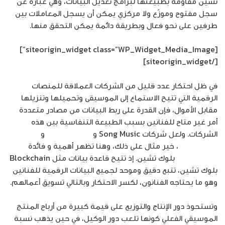
تشين مقاومة بطبيعتها لبرامج تعديل البيانات، وهي عبارة عن
سجل مفتوح وموزّع ولا مركزي يمكن أن يسجل المعاملات بين
طرفين على نحو فعال وبطريقة دائمة يمكن التحقق منها.
[siteorigin_widget class=”WP_Widget_Media_Image”]
[/siteorigin_widget]
في ظل احتكار عدد قليل من الشركات العملاقة للمنصات
الرقمية التي تتيح الاستماع إلى الموسيقى وتحميلها وتنزيلها
مقابل الأموال، فإن القدرة على ربط البيانات من مصادر متعددة
أمر غير متاح للفنانين بسبب الطبيعة التنفاسية بين هذه
الشركات. ولعل شركات Song Music و
Apple Music
و
Google
Play Music
، خير مثال على ذلك، وهنا تظهر أهمية و فائدة
Blockchain
بلوك تشين. إذ تتيح قاعدة بيانات مثل Blockchain
بلوك تشين، تتبع دقيق وموحد لجميع البيانات الرقمية للفنانين
وهو ما يحتاجه الفنانون، لكسر الاحتكار وبالتالي تسويق أعمالهم.
وتستحوذ دور الإنتاج والتوزيع على قيمة كبيرة من أرباح المنتج
الموسيقي الفعلي كونها تلعب دور الوكيل، في حين يذهب نسبة