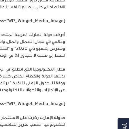
الاقتصاد المحلي ليصبح تنافسياً عالمي
[siteorigin_widget class=”WP_Widget_Media_Image”]
أدركت دولة الامارات العربية المتح
ومعرض إكسب
النفط إلى نسبة لا تتجاوز 1% في الإقتصاد.
قطار التكنولوجيا الذي انطلق في الإ
بذلتها الدولة والقطاع الخاص كبيرة 
عن الإنجازات والتحولات التكنولوجي
[siteorigin_widget class=”WP_Widget_Media_Image”]
فدولة الإمارت ركزت على الاستثمار 
التكنولوجيا” حسب تقرير التنافسية 