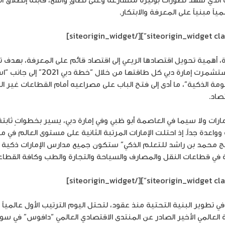
اً مبنياً على المعرفة والابتكار.
[/siteorigin_widget]
دة، أهمية تحويل اقتصادها الريعي إلى اقتصاد قائم على المعرفة، بهدف
و دبي 2020” و “الحكومة الذكية”، ما أدى إلى فتح الباب على مصراعيه أمام القطاعا
مارات ولا سيما في العاصمة أبو ظبي وفي إمارة دبي، يسير بخطواتٍ ثابتة
وواعدة جداً. إذ احتلت الإمارات المرتبة الثانية على مستوى العالم في م
ة في قطاعات النقل والمصارف والسياحة والتجارة والطب وكافة القطاع
[/siteorigin_widget]
في تطوير البنية التحتية منذ عقود، لتحتل اليوم الترتيب الأول عالمي
العالمي الأخير الصادر عن المنتدى الاقتصادي العالمي “دافوس” في سو