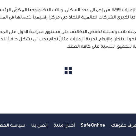
وبلغت نسبة استخدام الانترنت في الإمارات 99% من إجمالي عدد السكان. وباتت التكنولوجي
باً لكبرى الشركات العالمية لاتخاذ دبي مركزاً إقليمياً لأعمالها في ال
مية باتت وسيلة لخفض التكاليف على مستوى ميزانية الدول على المدى 
الابتكار والإبداع. تجربة الإمارات مثالٌ نجاح يجب أن يشكل حافزاً للد
 لتحقيق التنمية على كافة الصعد.
مشاهدة الكل
عرف حقوقك
SafeOnline
أخبار امنية
اتصل بنا
سياسة الخص