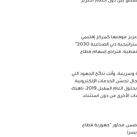
 تعزيز موقعها كمركز إقليمي
وعالمي في مجال الأعمال والمال. واستشمرت إمارة دبي كل طاقتها من خلال “خطة دبي 2021” إلى جانب “استراتيجية دبي الصناعية 2030″
ت غير النفطية، فتراجع إسهام قطاع
 وسريعة، وأتت نتائج الجهود التي
جال تحسّن الخدمات الإلكترونية.
ووفقاً للجدول الزمني لتنفيذ ” برنامج محمد بن راشد للتعلم الذكي” ستكون جميع مدارس الإمارات ذكية بحلول العام المقبل 2019، ناهيك
ات الأخرى من دون استثناء.
اً ضمن محاور “جهوزية قطاع
يسرا.