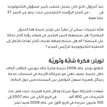
يُعدّ أغراوال، الذي كان يشغل منصب كبير مسؤولي التّكنولوجيا
في
تويتر
، من أصغر الرّؤساء التّنفيذيين حيث يبلغ من العمر 37
عاماً فقط.
فأيّة تغييرات يمكن أن تطرأ على تويتر نتيجة هذا التحوّل
المفاجئ؟ هل سيسهم العمر الصّغير في إضفاء رؤية أكثر حداثة
على المنصّة؟ أم هل ستتم إضافة تقنيات أكثر تقدّماً بالنّظر إلى
الخلفيّة التّكنولوجية للرّئيس الجديد؟
تويتر: فكرة شابّة وثوريّة
انطلق تويتر عام 2006 نتيجة فكرة جاك دورسي، الطّالب آنذاك،
خلال جلسة عصف ذهنيّ مع شركائه الأربعة في استحداث خدمة
رسائل قصيرة تسهلّ التّواصل بين المستخدمين حول العالم.
شهدت الشركة نموًّا سريعًا وخلال فترة قصيرة، حيث قفز عدد
التّغريدات من 400 ألف
تغريدة
في الربع الثاني من عام 2007 إلى
100 مليون تغريدة في الربع الأول من عام 2008 فيما نشر