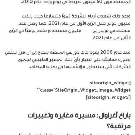
المستخدمون 50 مليون تغريدة في يومٍ واحد عام 2010.
وبعد ذلك شهدت أرباح الشّركة نموّاً متسارعاً حيث بلغت
199
مليون دولار خلال الرّبع الأوّل من عام 2021، كما وصل عدد
مستخدمي تويتر إلى
206
مليون مستخدم نشط يوميًاً في الرّبع
الثّاني من عام 2021.
منذ عام 2006 يقود جاك دورسي المنصّة بنجاح إلى أن قرّر التنّحي
بصورة مفاجئة على اعتبار بأنّ ذلك المصير الطّبيعي لجميع
الشّركات الّتي ستتجاوز مؤسّسيها في نهاية المطاف.
[siteorigin_widget
class=”SiteOrigin_Widget_Image_Widget”]
[/siteorigin_widget]
باراغ أغراوال: مسيرة مغايرة وتغييرات
مرتقبة؟