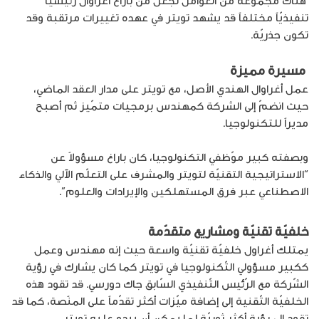
هناك مجموعة من العوامل تجعل من باراغ أغراوال رئيسيّاً
تنفيذيّاً مختلفاً قد يشهد تويتر في عهده تغييرات مرتقبة وقد
تكون جذريّة.
مسيرة مميزة
عمل أغراوال الهندي الأصل، مع تويتر على مدار العقد الماضي،
حيث انضمّ إلى الشركة كمهندس برمجيات متمّيز ثم أصبح
مديراً للتكنولوجيا.
وبصفته كبير موّظفي التكنولوجيا، كان باراغ مسؤولاً عن
“الاستراتيجية التقنيّة لتويتر والمشرف على التعلّم الآلي والذكاء
الاصطناعي عبر فرق المستهلكين والإيرادات والعلوم”.
خلفيّة تقنيّة ومشاريع متقدّمة
يمتلك أغراول خلفيّة تقنيّة واسعة حيث إنه مهندس وعمل
ككبير مسؤولي التّكنولوجيا في تويتر كما كان يشارك في رؤية
الشّركة مع الرّئيس التّنفيذي السّابق جاك دورسي. قد تقود هذه
الخلفيّة التّقنية إلى إضافة ميّزات أكثر تقدّماً على المنًصة، كما قد
تقود إلى رؤية أكثر ثوريّة لما يمكن أن يبدو عليه تويتر.