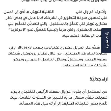
وأشرف أغراوال على
الاستراتيجية
التقنيّة لتويتر، ما أدّى إلى العمل
على تحسين سرعة التّطوير في الشركة، كما عمل في بعض أكثر
مشاريع تويتر التي تتعلّق بالمستقبل، والتي تتضمّن التعلّم الآلي
والعملات المشفرة، وكان جزءاً رئيسيًّا للتحوّل نحو “لامركزية”
رأيك بهمنا
منّصات الوسائط الاجتماعية.
كما شجّع على تمويل مشروع تكنولوجي يسمى Bluesky، وهي
محاولة لبناء هذا المستقبل من خلال تطوير بروتوكول شبكات
مفتوح المصدر ومستقلّ لوسائل التواصل الاجتماعي ويمكن
لشركات مختلفة استخدامه.
آراء جدليّة
من المحتمل أن يقوم أغراوال بصفته الرّئيس التنفيذي بإجراء
تعديلات بشأن مسائل حريّة التعبير في السنوات القادمة، حيث
تلّمح بعض تعليقاته السابقة إلى آرائه حول هذه المسألة.