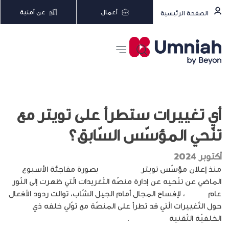
أعمال
عن أمنية
الصفحة الرئيسية
أي تغييرات ستطرأ على تويتر مع
تنّحي المؤسّس السّابق؟
أكتوبر 2024
منذ إعلان مؤسّس تويتر
جاك
دورسي
بصورة مفاجئة الأسبوع
الماضي عن تنّحيه عن إدارة منصّة التّغريدات الّتي ظهرت إلى النّور
عام
2006
، لإفساح المجال أمام الجيل الشّاب، توالت ردود الأفعال
حول التّغييرات الّتي قد تطرأ على المنصّة مع توّلي خلفه ذي
الخلفيّة التّقنية
باراغ أغراوال
.