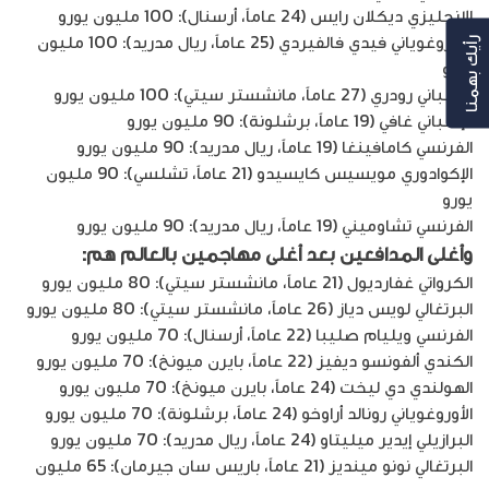
الإنجليزي ديكلان رايس (24 عاماً، أرسنال): 100 مليون يورو
الأوروغوياني فيدي فالفيردي (25 عاماً، ريال مدريد): 100 مليون
رأيك بهمنا
يورو
الإسباني رودري (27 عاماً، مانشستر سيتي): 100 مليون يورو
الإسباني غافي (19 عاماً، برشلونة): 90 مليون يورو
الفرنسي كامافينغا (19 عاماً، ريال مدريد): 90 مليون يورو
الإكوادوري مويسيس كايسيدو (21 عاماً، تشلسي): 90 مليون
يورو
الفرنسي تشاوميني (19 عاماً، ريال مدريد): 90 مليون يورو
وأغلى المدافعين
بعد
أغلى مهاجمين بالعالم
هم:
الكرواتي غفارديول (21 عاماً، مانشستر سيتي): 80 مليون يورو
البرتغالي لويس دياز (26 عاماً، مانشستر سيتي): 80 مليون يورو
الفرنسي ويليام صليبا (22 عاماً، أرسنال): 70 مليون يورو
الكندي ألفونسو ديفيز (22 عاماً، بايرن ميونخ): 70 مليون يورو
الهولندي دي ليخت (24 عاماً، بايرن ميونخ): 70 مليون يورو
الأوروغوياني رونالد أراوخو (24 عاماً، برشلونة): 70 مليون يورو
البرازيلي إيدير ميليتاو (24 عاماً، ريال مدريد): 70 مليون يورو
البرتغالي نونو مينديز (21 عاماً، باريس سان جيرمان): 65 مليون