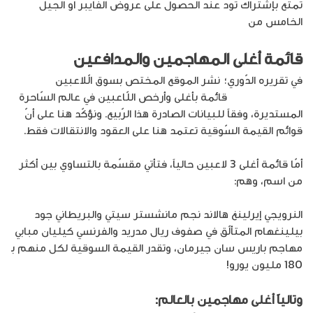
تمتع بإشتراك تود عند الحصول على عروض الفايبر او الجيل
الخامس من
متجر أمنية
قائمة أغلى المهاجمين والمدافعين
في تقريره الدّوري؛ نشر الموقع المختص بسوق الّلاعبين
Transfermarkt
قائمة بأغلى وأرخص اللّاعبين في عالم السّاحرة
المستديرة، وفقاً للبيانات الصادرة هذا الرّبيع. ونؤكّد هنا على أنّ
قوائم القيمة السّوقية تعتمد هنا على العقود والانتقالات فقط.
أمّا قائمة أغلى 3 لاعبين حالياً، فتأتي مقسّمة بالتساوي بين أكثر
من اسم، وهم:
النرويجي إيرلينغ هالاند نجم مانشستر سيتي والبريطاني جود
بيلينغهام المتألّق في صفوف ريال مدريد والفرنسي كيليان مبابي
مهاجم باريس سان جيرمان، وتقدر القيمة السوقية لكل منهم بـ
180 مليون يورو!
وتالياً
أغلى مهاجمين بالعالم
: