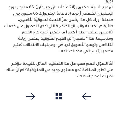
يورو
المغربي أشرف حكيمي (24 عاماً، سان جيرمان): 65 مليون يورو
الإنجليزي ألكسندر أرنولد (25 عاماً، ليفربول): 65 مليون يورو
حقيقةً، وراء كل هذا يكمن سرّ القيمة السوقيّة للّاعبين،
فالأرقام الخياليّة والمبالغ الضّخمة التي تدفع للحصول على خدمات
الّلاعبين تعكس تطوراً كبيراً في تفكير أندية كرة القدم
ومتابعيها. هذا “الانفجار” في القيم السّوقية يعكس زيادة
التنافس وتوسع التّسويق الرياضي، وعمليات الانتقالات تعتبر
مظهراً رئيسياً في هذه الصناعة.
أمّا السؤال الأهم فهو: هل هذا التعظيم الهائل للقيمة مؤشر
على تطور الصناعة نحو مستوى جديد من الاحترافية؟ أم أنّ هناك
نظرات أبعد وراء ذلك؟
مشاهدة الكل
سابق
التالي