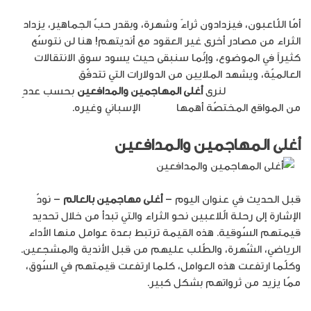
أمّا اللّاعبون، فيزدادون ثراءً وشهرة، وبقدر حبّ الجماهير، يزداد
الثراء من مصادر أخرى غير العقود مع أنديتهم! هنا لن نتوسّع
كثيراً في الموضوع، وإنّما سنبقى حيث يسود سوق الانتقالات
العالميّة، ويشهد الملايين من الدولارات التي تتدفّق
لشراء وبيع
اللاعبين البارزين
لنرى
أغلى المهاجمين والمدافعين
بحسب عددٍ
من المواقع المختصّة أهمها
Marca
الإسباني وغيره.
أغلى المهاجمين والمدافعين
قبل الحديث في عنوان اليوم –
أغلى مهاجمين بالعالم
– نودّ
الإشارة إلى رحلة الّلاعبين نحو الثراء والتي تبدأ من خلال تحديد
قيمتهم السّوقية. هذه القيمة ترتبط بعدة عوامل منها الأداء
الرياضي، الشّهرة، والطّلب عليهم من قبل الأندية والمشجعين.
وكلّما ارتفعت هذه العوامل، كلما ارتفعت قيمتهم في السّوق،
ممّا يزيد من ثرواتهم بشكل كبير.