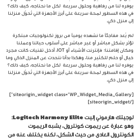
يوفره لنا من رفاهية وحلول سريعة لكل ما نحتاجه، كيف ذلك؟
في هذه السطور لمحة سريعة على أبرز الأجهزة التي تُحوّل منزلنا
إلى منزل ذكي.
لم يُعد مفاجئاً ما نشهده يومياً من بروز تكنولوجيات مبتكرة
تؤثر بشكلٍ مباشر أو غير مباشر على أسلوب حياتنا وعملنا
ومكان إقامتنا؛ فإنترنت الأشياء أو IOT، أدخل تقنيات كانت مجرد
خيال أو حلم للكثير منا، وهكذا بدأنا نتحدث عن المنزل الذكي وما
يوفره لنا من رفاهية وحلول سريعة لكل ما نحتاجه، كيف ذلك؟
في هذه السطور لمحة سريعة على أبرز الأجهزة التي تُحوّل منزلنا
إلى منزل ذكي.
[siteorigin_widget class=”WP_Widget_Media_Gallery”]
[/siteorigin_widget]
لوجيتك هارموني إليت
Logitech Harmony Elite
:
وهو عبارة عن ريموت كونترول، يشبه الريموت
الكونترول العادي من حيث الشكل، لكنه يختلف عنه من