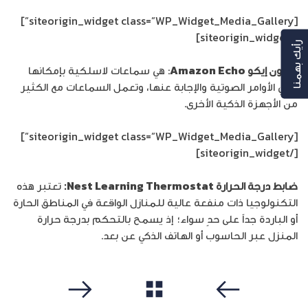
[siteorigin_widget class=”WP_Widget_Media_Gallery”]
[/siteorigin_widget]
رأيك بهمنا
أمازون إيكو
Amazon Echo
: هي سماعات لاسلكية بإمكانها
تلقّي الأوامر الصوتية والإجابة عنها، وتعمل السماعات مع الكثير
من الأجهزة الذكية الأخرى.
[siteorigin_widget class=”WP_Widget_Media_Gallery”]
[/siteorigin_widget]
ضابط درجة الحرارة
Nest Learning Thermostat
:
تعتبر هذه
التكنولوجيا ذات منفعة عالية للمنازل الواقعة في المناطق الحارة
أو الباردة جداً على حدٍ سواء؛ إذ يسمح بالتحكم بدرجة حرارة
المنزل عبر الحاسوب أو الهاتف الذكي عن بعد.