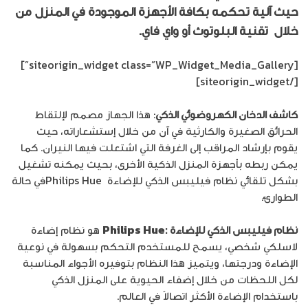
حيث آلية تحكمه بكافة الأجهزة الموجودة في المنزل من
خلال تقنية البلوتوث أو واي فاي.
[siteorigin_widget class=”WP_Widget_Media_Gallery”]
[/siteorigin_widget]
كاشف الدخان الكهروضوئي الذكي
: هذا الجهاز مصمم لإلتقاط
الحرائق الصغيرة والكارثية في آن من خلال إستشعاراته، حيث
يقوم بإرشاد المراقب إلى الغرفة التي اشتعلت فيها النيران. كما
يمكن ربطه بأجهزة المنزل الذكية الأخرى، بحيث يمكنه تشغيل
بشكل تلقائي نظام فيليبس الذكي للإضاءة Philips Hueفي حالة
الطوارئ.
نظام فيليبس الذكي للإضاءة
:Philips Hue
هو نظام إضاءة
لاسلكي شخصي، يسمح للمستخدم التحكم بسهولة في نوعية
الإضاءة ودرجتها، ويتميز هذا النظام بتوفيره الأجواء المناسبة
لكل اللحظات من خلال إضفاء الحيوية على المنزل الذكي
باستخدام الإضاءة الأكثر اتصالاً في العالم.