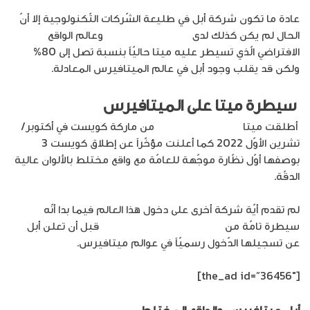
عادة ما تكون شركة أبل في طليعة الشّركات التّكنولوجية إلا أنّ
الحال لم يكن كذلك لدى
إطلاق الميتافيرس
وعالم الواقع
الافتراضي الّذي تسيطر عليه ميتا حاليّاً بنسبة تصل إلى 80%
ولكن قد يقلب وجود أبل في عالم الميتافيرس المعادلة.
سيطرة ميتا على الميتافيرس
أطلقت ميتا
نظارة الواقع المعزز
من ماركة كويست في أكتوبر/
تشرين الأوّل 2022 كما أعلنت مؤخّراً عن إطلاق كويست 3
بوصفها أوّل نظّارة موجّهة للعامّة مع واقع مختلط بالألوان عالية
الدقّة.
لم تقدم أيّة شركة أخرى على دخول هذا العالم فيما بدا أنّه
سيطرة تامّة من
ميتا على عالم الميتافيرس
قبل أن تعلن أبل
عن تسجيلها الدّخول رسميّاً في عوالم ميتافيرس.
[the_ad id=”36456″]