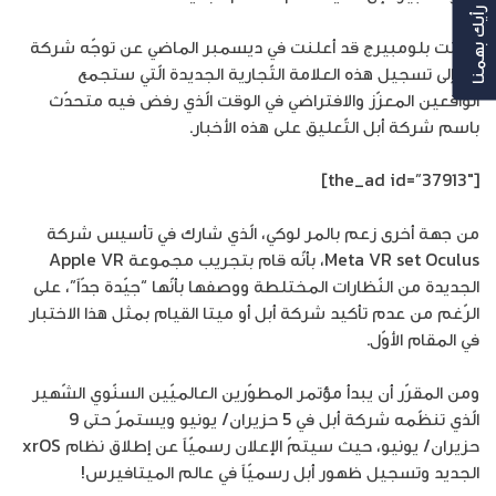
رأيك بهمنا
وكانت بلومبيرج قد أعلنت في ديسمبر الماضي عن توجّه شركة
أبل إلى تسجيل هذه العلامة التّجارية الجديدة الّتي ستجمع
الواقعين المعزّز والافتراضي في الوقت الّذي رفض فيه متحدّث
باسم شركة أبل التّعليق على هذه الأخبار.
[the_ad id=”37913″]
من جهة أخرى زعم بالمر لوكي، الّذي شارك في تأسيس شركة
Meta VR set Oculus، بأنّه قام بتجريب مجموعة Apple VR
الجديدة من النّظارات المختلطة ووصفها بأنّها “جيّدة جدّاً”، على
الرّغم من عدم تأكيد شركة أبل أو ميتا القيام بمثل هذا الاختبار
في المقام الأوّل.
ومن المقرّر أن يبدأ مؤتمر المطوّرين العالميّين السنّوي الشّهير
الّذي تنظّمه شركة أبل في 5 حزيران/ يونيو ويستمرّ حتى 9
حزيران/ يونيو، حيث سيتمّ الإعلان رسميّاً عن إطلاق نظام xrOS
الجديد وتسجيل ظهور أبل رسميّاً في عالم الميتافيرس!