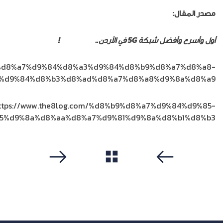
مصدر المقال:
الرابط
أول وأسرع وأفضل شبكة 5G في الأردن..
اشترك الآن
!
om/%d8%a7%d9%84%d8%a3%d9%84%d8%b9%d8%a7%d8%a8-
%d9%84%d8%b3%d8%ad%d8%a7%d8%a8%d9%8a%d8%a9/
ttps://www.the8log.com/%d8%b9%d8%a7%d9%84%d9%85-
5%d9%8a%d8%aa%d8%a7%d9%81%d9%8a%d8%b1%d8%b3/
مشاهدة الكل
سابق
التالي