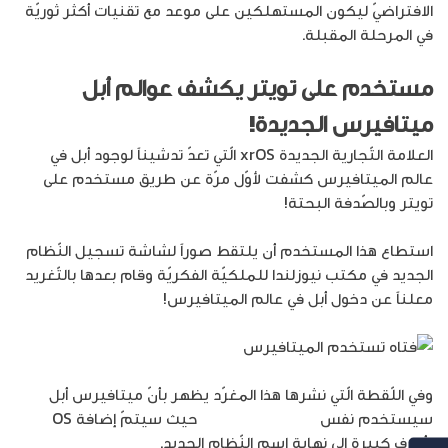
الافتراضيّ ليكون المستهلكين على موعد مع تقنيات أكثر ثوريّة
في المرحلة المقبلة.
مستخدم على تويتر يكشف عوالم أبل
ميتافيرس الجديدة!
العلامة التّجارية الجديدة xrOS الّتي تعدّ تدشيناً لوجود أبل في
عالم الميتافيرس كشفت لأوّل مرّة عن طريق مستخدم على
تويتر وبالصّدفة البحتة!
استطاع هذا المستخدم أن يلتقط صوراً لشاشة تسجيل النّظام
الجديد في مكتب نيوزلندا للملكيّة الفكريّة وقام بعدها بالتّغريد
معلناً عن دخول أبل في عالم الميتافيرس!
وفي اللّقطة الّتي نشرها هذا المغرّد يظهر بأنّ ميتافيرس أبل
سيستخدم نفس
نظام تشغيل IOS
حيث سيتمّ إضافة OS
بأحرف كبيرة إلى نهاية اسم النّظام الجديد.