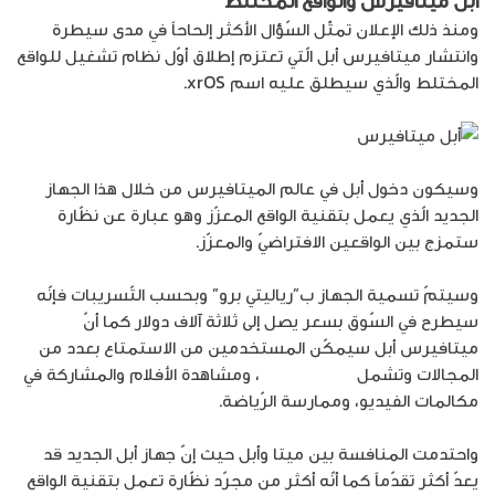
أبل ميتافيرس والواقع المختلط
ومنذ ذلك الإعلان تمثّل السّؤال الأكثر إلحاحاً في مدى سيطرة
وانتشار ميتافيرس أبل الّتي تعتزم إطلاق أوّل نظام تشغيل للواقع
المختلط والّذي سيطلق عليه اسم xrOS.
وسيكون دخول أبل في عالم الميتافيرس من خلال هذا الجهاز
الجديد الّذي يعمل بتقنية الواقع المعزّز وهو عبارة عن نظّارة
ستمزج بين الواقعين الافتراضيّ والمعزّز.
وسيتمّ تسمية الجهاز ب”رياليتي برو” وبحسب التّسريبات فإنّه
سيطرح في السّوق بسعر يصل إلى ثلاثة آلاف دولار كما أنّ
ميتافيرس أبل سيمكّن المستخدمين من الاستمتاع بعدد من
المجالات وتشمل
ألعاب الفيديو
، ومشاهدة الأفلام والمشاركة في
مكالمات الفيديو، وممارسة الرّياضة.
واحتدمت المنافسة بين ميتا وأبل حيث إنّ جهاز أبل الجديد قد
يعدّ أكثر تقدّماً كما أنّه أكثر من مجرّد نظّارة تعمل بتقنية الواقع