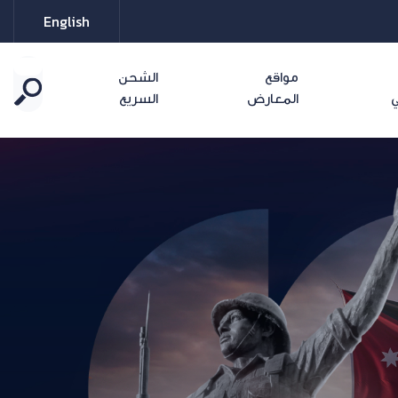
English
مواقع
الشحن
ي
المعارض
السريع