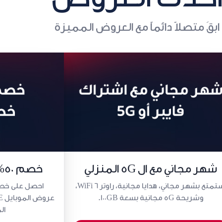
ابقَ متصلاً دائماً مع العروض المميزة
شهر مجاني مع ال 5G المنزلي
خصم 50% على خطوط LIVE
استمتع بشهر مجاني، هدايا مجانية، راوتر WiFi 6،
وشريحة 5G مجانية بسعة 100GB.
ال