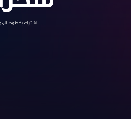
اشترك بخطوط الموباي
أ