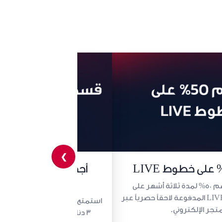
❯
أجهز
خطوط LIVE
احصل على خصم 50% لمدة ثلاثة أشهر على
عروض الموبايل LIVE المدفوعة لاحقاً حصرياً عبر
استمتع بتقسيط أجهزة الهواتف ال
متجر الإلكتروني.
3 دنانير مع عروض LIVE المدفوعة لاحقاً.