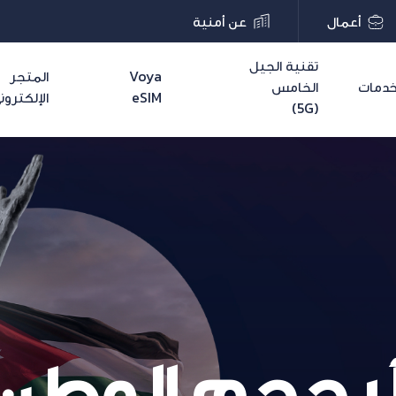
أعمال
عن أمنية
تقنية الجيل
Voya
المتجر
دمات
الخامس
eSIM
الإلكترون
(5G)
 بحجم الوطن