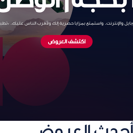
ل والإنترنت. واستمتع بمزايا حـصـرية إلك ولأقـرب النـاس عليـك. *تط
اكتشف العروض
حدث العروض