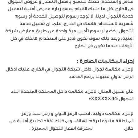
سافر و استخدم خطك للتمتع بأفضل الاسعار و عروض التجوال
في الخارج .كل ما عليك القيام به هو زيارة معرض أمنية لتفعيل
خدمة التجوال لدينا، لا توجد رسوم لتوصيل الخدمة أو رسوم
شهرية لاستخدام هاتفك في الخارج، علما ان تفعيل خدمة
التجوال يخضع لرسوم تأمين مرة واحدة عن طريق معارض شركة
امنية، وبعد ذلك سوف تكون قادر على استخدام هاتفك في كل
الأوقات عندما تكون في الخارج
إجراء المكالمات الصادرة :
لإجراء مكالمة تجوال داخل شبكة التجوال في الخارج، عليك ادخال
الرمز الدولي متبوعا برقم الهاتف.
على سبيل المثال: لاجراء مكالمة داخل المملكة المتحدة أثناء
التجوال :XXXXXX44+
لإجراء مكالمة دولية، اطلب الرمز الدولي و رمز البلد ورمز
المنطقة متبوعا برقم الهاتف، ويمكنك تفقد تطبيق أمنية من
خلال
umniah app
لمعرفة أسعار التجوال المميزة .