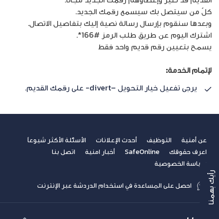
كلّ من سيتصل بك سيسمع رقمك الجديد.
وبعدها سنقوم بإرسال رسالة نصية إليك بتفاصيل الاتصال.
اشترك اليوم عن طريق طلب الرمز #166*.
يسمح بتعيين رقم قديم واحد فقط
لإتمام الخدمة:
يرجى تفعيل خيار التحويل –divert- على رقمك القديم.
عن أمنية
التوظيف
أحدث الإعلانات
الأسئلة الأكثر شيوعاً
اعرف حقوقك
SafeOnline
أخبار امنية
اتصل بنا
سياسة الخصوصية
رأيك بهمنا
احصل على المساعدة في استخدام الدردشة عبر الإنترنت