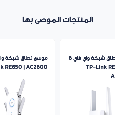
المنتجات الموصى بها
موسع نطاق شبكة واي فاي 6
موسع نطاق شبكة واي
nk RE650 | AC2600
TP-Link R
A