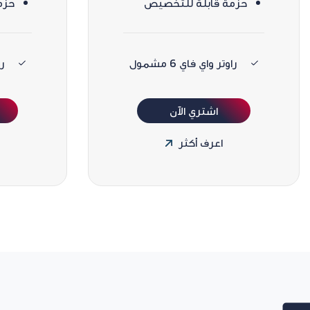
حزمة قابلة للتخصيص
حزم
راوتر واي فاي 6 مشمول
را
اشتري الآن
اعرف أكثر