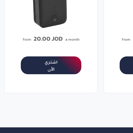
20.00 JOD
from
a month
from
اشتري
الآن