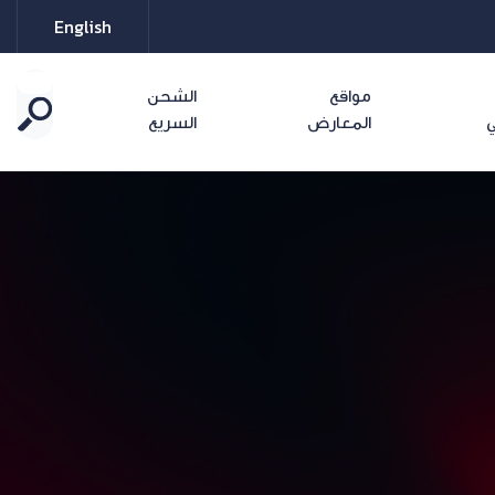
English
مواقع
الشحن
ي
المعارض
السريع