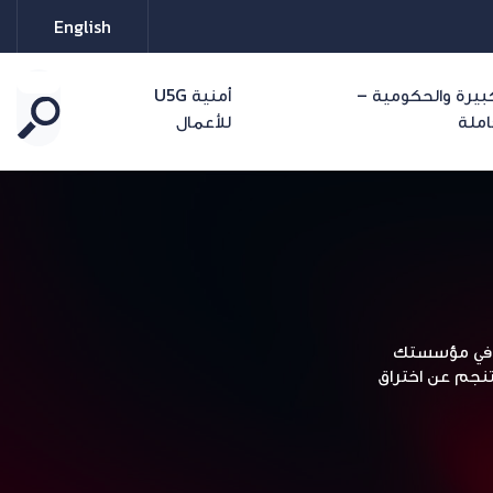
English
بيرة والحكومية –
أمنية U5G
ملة
للأعمال
سة في مؤسستك
 تنجم عن اختراق