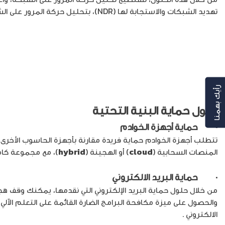
تهديد الشبكات والاستجابة لها (NDR)، بتحليل حركة المرور على الشبكة لاكتشاف الأنشطة الضارة داخل نطاق الشبكة أو بين الخوادم المتعددة، لتحقيق استجابة أفضل للتهديدات.
رأيك بهمنا
حلول حماية البنية التحتية
· حماية أجهزة الخوادم
تتطلب أجهزة الخوادم حماية فريدة مقارنة بأجهزة الحاسوب الأخرى 
المنصات السحابية (
cloud
) أو الهجينة (
hybrid
)، مع مجموعة كامل
· حماية البريد الالكتروني
من خلال حلول حماية البريد الإلكتروني التي نقدمها، يمكنك وقف ه
والحصول على ميزة مكافحة البرامج الضارة القائمة على التعلم الآلي (machine learning)، بالإضافة إلى الحماية بشكل آني لعناوين الانترنت
الالكتروني .