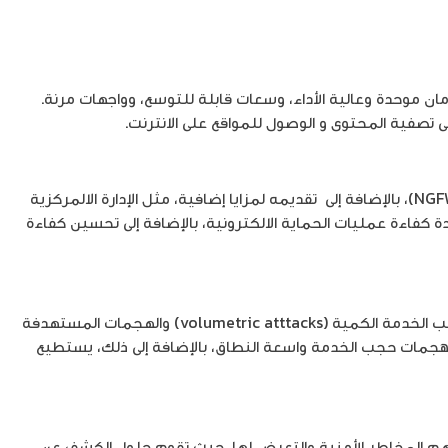
ز بمستويات أمان موحدة وعالية الأداء، وسعات قابلة للتوسع، وواجهات مرنة.
ى تصفية المحتوى و الوصول للمواقع على الانترنت.
توفر حلول إدارة الوصول إلى الشبكة الآمنة (SD-WAN) من مستويات الأمان المتقدمة عند مواءمتها مع جدران الحماية من الجيل التالي (NGFW)، بالإضافة إلى تقديمه لمزايا إضافية، مثل الإدارة الالمركزية
ت المحتملة، وزيادة كفاءة عمليات الحماية الالكترونية، بالإضافة إلى تحسين كفاءة
تعتبر حلولنا لوقف هجمات حجب الخدمة (DDoS) الهجينة (L4-L7) الأفضل في فئتها، نظرا لقدرتها على التخفيف والحماية من هجمات حجب الخدمة الكمية (volumetric atttacks) والهجمات المستهدفة
ستك من هجمات حجب الخدمة واسعة النطاق، بالإضافة إلى ذلك، يستطيع
عتماد التعلم الآلي (machine learning) لاكتشاف الأنشطة الضارة، وفهم المخاطر الأمنية والتعرض لها، حيث تقوم حلول الكشف عن