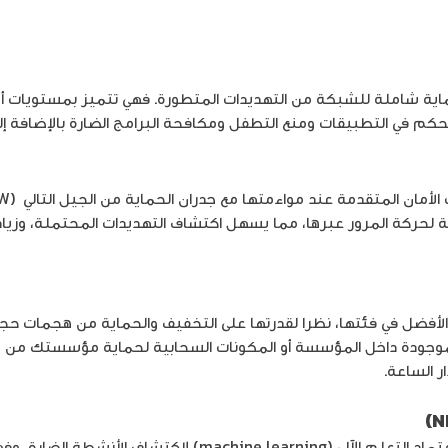
NG) هي حلول أمان قوية توفر حماية شاملة للشبكة من التهديدات المتطورة. فهي تتمي
تحكم في التطبيقات ومنع التطفل ومكافحة البرامج الضارة بالإضافة إل
 (Edge Firewalls)، وتوفير رؤية شاملة لحركة المرور عبرها، مما يسهل اكتشاف التهديدا
مل مع المكونات الموجودة داخل المؤسسة أو المكونات السحابية لحماية مؤس
ر الساعة.
من خلال هذه الحلول، تستطيع تحليل حركة المرور على الشبكة، وا