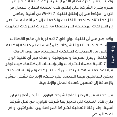
وأعرب رئيس دائرة قطاع الأعمال في شركة أمنية إياد جبر عن
فخره بقدرة الشركة على إطلاق هذه التقنية لقطاع الأعمال في
الأردن، مؤكداً على إن إطلاق تقنية Wi-Fi 7من أمنية يعكس
التزامها بتقديم أحدث التقنيات والخدمات إلى عملائها، مستندين
إلى الشراكات المختلفة التي نعقدها مع كبريات الشركات العالمية.
وأكد جبر على أن تقنية الواي فاي 7 تعد ثورة في عالم الاتصالات
اللاسلكية، حيث تُتيح للشركات والمؤسسات المختلفة إمكانية
رأيك بهمنا
التخلص من التمديدات السلكية التقليدية، مما يوفر الوقت
والتكلفة، ويعزز السرعة والموثوقية. وأضاف جبر أن تقنية الواي
فاي 7 تقنية مهمة للشركات والمؤسسات المختلفة، حيث توفر
مزايا عديدة تساهم في تحسين أداء الشركات والمؤسسات، حيث
يمكن للعاملين فيها الاعتماد على شبكة الإنترنت بشكل موثوق
بالإضافة إلى تحسين كفاءة العمل والإنتاجية.
من جهته، قال المدير العام لشركة هواوي – الأردن آدم زانغ إن
طرح هذه التقنية التي تتميز بها شركة هواوي، من قبل شركة
أمنية، جاء وفقا لاتفاقية الشراكة الموقعة بين الشركتين أواخر
العام الماضي.