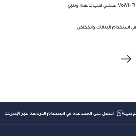
وأضاف سويدان: “نحن ملتزمون بتقديم أحدث الخدمات والتقنيات إلى مشتركينا، ونحن على ثقة بأن خدمة VoWi-Fi ستلبي احتياجاتهم وتلبي
وفيراً في استخدام البيانات وانخفاض
التالي
وصية
احصل على المساعدة في استخدام الدردشة عبر الإنترنت