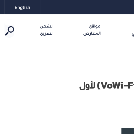
English
مواقع
الشحن
ي
المعارض
السريع
أمنية تطلق خدمة المكالمات الصوتية عبر الواي فاي (VoWi-Fi) لأول