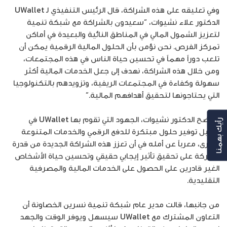
وفي تعليقه على هذه الشراكة، قال الرئيس التنفيذي لـ UWallet
الدكتور علاء نشيوات، “سعيدون بالشراكة مع شبكة تنمية
لتعزيز الشمول المالي في المناطق النائية والبعيدة في أماكن
تمركز الفرص. نحن نؤمن بأن الحلول المالية الرقمية يمكن أن
تلعب دوراً مهماً في تحسين حياة الناس في هذه المجتمعات،
ومن خلال هذه الشراكة، نهدف إلى جعل الخدمات المالية أكثر
سهولة وكفاءة في المجتمعات الريفية، وتزويدهم بالتكنولوجيا
التي يحتاجونها لتحقيق أهدافهم المالية.”
وأوضح الدكتور نشيوات، الجهود التي تقوم بها UWallet في
رأيك بهمنا
سبيل توفير حلول مبتكرة للدفع الرقمي والخدمات المتنوعة
الأخرى، معرباً عن أمله في أن تعزز هذه الشراكة الجديدة من قدرة
الشركة على تحقيق تأثير إيجابي حقيقي وتحسين حياة الأشخاص
الغير قادرين على الحصول على الخدمات المالية والمصرفية
التقليدية.
من جانبها، قالت مدير عام شبكة تنمية نسرين الخصاونة أن
التعاون المشترك مع UWallet سيسهل ويوفر الوقت والجهد