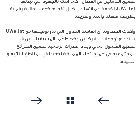
لجميع العاملين في القطاع ، كما أثنت بالجهود التي تبذلها
UWallet، لخدمة عملائها من خلال تقديم خدمات مالية رقمية
بطريقة سهلة وآمنة وسريعة.
وأكدت الخصاونه أن اتفاقية التعاون التي تم توقيعها مع UWallet
ستدعم توجهات الشركتين وخططهما المستقبليتين في
تحقيق الشمول المالي وبناء القدرات الرقميه لجميع الشرائح
المجتمعيه في جميع انحاء المملكة تحديدا في المناطق النائيه و
البعيده.
مشاهدة الكل
سابق
التالي