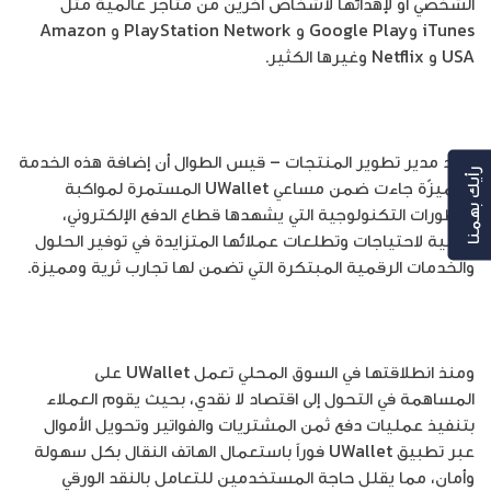
الشخصي أو لإهدائها لأشخاص آخرين من متاجر عالمية مثل
iTunes وGoogle Play و PlayStation Network و Amazon
USA و Netflix وغيرها الكثير.
وأكد مدير تطوير المنتجات – قيس الطوال أن إضافة هذه الخدمة
رأيك بهمنا
المميزّة جاءت ضمن مساعي UWallet المستمرة لمواكبة
التطورات التكنولوجية التي يشهدها قطاع الدفع الإلكتروني،
وتلبية لاحتياجات وتطلعات عملائها المتزايدة في توفير الحلول
والخدمات الرقمية المبتكرة التي تضمن لها تجارب ثرية ومميزة.
ومنذ انطلاقتها في السوق المحلي تعمل UWallet على
المساهمة في التحول إلى اقتصاد لا نقدي، بحيث يقوم العملاء
بتنفيذ عمليات دفع ثمن المشتريات والفواتير وتحويل الأموال
عبر تطبيق UWallet فوراً باستعمال الهاتف النقال بكل سهولة
وأمان، مما يقلل حاجة المستخدمين للتعامل بالنقد الورقي