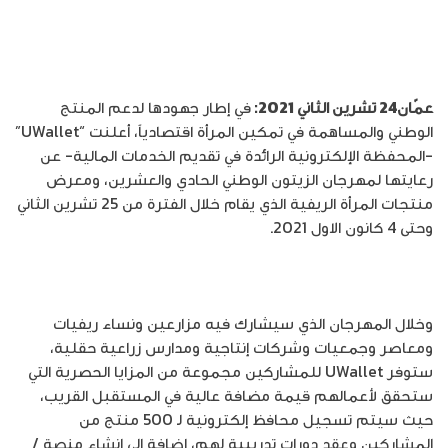
عمّان24 تشرين الثاني 2021:
في إطار جهودها لدعم المنتج
الوطني والمساهمة في تمكين المرأة اقتصادياً، أعلنت “UWallet”
-المحفظة الإلكترونية الرائدة في تقديم الخدمات المالية- عن
رعايتها لمهرجان الزيتون الوطني الحادي والعشرين، ومعرض
منتجات المرأة الريفية الذي يقام خلال الفترة من 25 تشرين الثاني
وحتى 4 كانون الاول 2021.
وخلال المهرجان الذي سيشارك فيه مزارعين ونساء ريفيات
ومعاصر وجمعيات وشركات إنتاجية ومدارس زراعية حقلية،
ستوفر UWallet للمشاركين مجموعة من المزايا الحصرية التي
ستحقق لأعمالهم قيمة مضافة عالية في المستقبل القريب،
حيث سيتم تسجيل محافظ إلكترونية لـ 500 منتج من
المشاركين وعقد دورات تدريبية لهم، إضافة إلى إنشاء منصة /