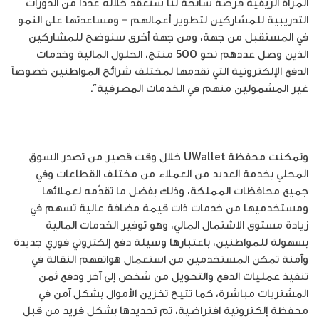
المرأة الريفية فرصة سانحة لنا سنعقد خلاله عدداً من الدورات
التدريبية للمشاركين لتطوير أعمالهم = ومساعدتها على النمو
في المستقبل من جهة، ومن جهة أخرى سنوضح للمشاركين
الذين وصل عددهم نحو 500 منتج، الحلول المالية وخدمات
الدفع الإلكترونية التي نقدمها لمختلف شرائح المواطنين خصوصاً
غير المشمولين منهم في الخدمات المصرفية”.
وتمكنت محفظة UWallet خلال وقت قصير من تصدر السوق
المحلي بخدمة العديد من العملاء من مختلف القطاعات وفي
جميع محافظات المملكة، وذلك بفضل ما تقدّمه لعملائها
ومستخدميها من خدمات ذات قيمة مضافة عالية تسهم في
زيادة مستوى الاشتمال المالي، وهو توفير الخدمات المالية
بسهولة للمواطنين، باعتبارها وسيلة دفع إلكتروني فوري جديدة
وآمنة تمكن المستخدمين من استعمال هواتفهم النقالة في
تنفيذ عمليات الدفع والتحويل من شخص إلى آخر ودفع ثمن
المشتريات مباشرة، كما تتيح تخزين الأموال بشكل آمن في
محفظة إلكترونية افتراضية، تم تحديدها بشكل فريد من قبل