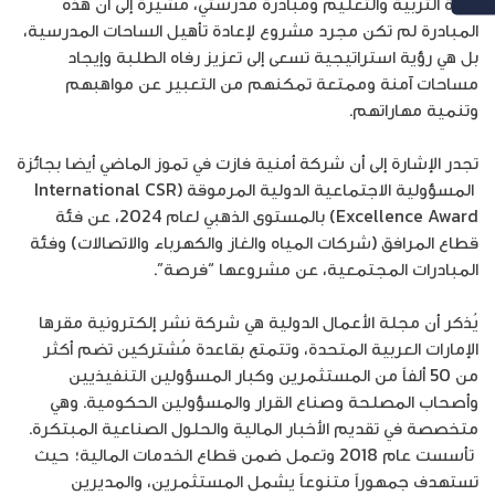
وزارة التربية والتعليم ومبادرة مدرستي، مشيرة إلى أن هذه
المبادرة لم تكن مجرد مشروع لإعادة تأهيل الساحات المدرسية،
بل هي رؤية استراتيجية تسعى إلى تعزيز رفاه الطلبة وإيجاد
مساحات آمنة وممتعة تمكنهم من التعبير عن مواهبهم
وتنمية مهاراتهم.
تجدر الإشارة إلى أن شركة أمنية فازت في تموز الماضي أيضا بجائزة
المسؤولية الاجتماعية الدولية المرموقة (International CSR
Excellence Award) بالمستوى الذهبي لعام 2024، عن فئة
قطاع المرافق (شركات المياه والغاز والكهرباء والاتصالات) وفئة
المبادرات المجتمعية، عن مشروعها “فرصة”.
يُذكر أن مجلة الأعمال الدولية هي شركة نشر إلكترونية مقرها
الإمارات العربية المتحدة، وتتمتع بقاعدة مُشتركين تضم أكثر
من 50 ألفاً من المستثمرين وكبار المسؤولين التنفيذيين
وأصحاب المصلحة وصناع القرار والمسؤولين الحكومية. وهي
متخصصة في تقديم الأخبار المالية والحلول الصناعية المبتكرة.
تأسست عام 2018 وتعمل ضمن قطاع الخدمات المالية؛ حيث
تستهدف جمهوراً متنوعاً يشمل المستثمرين، والمديرين