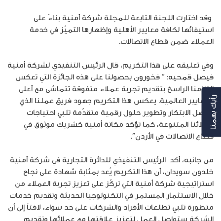
وقد اختارت اللجنة التابعة للمجلة شركة أمنية بناءً على
استيفائها لكافة معايير الأهلية وإظهارها التميّز في خدمة
العملاء ضمن قطاع الاتصالات.
وفي تعليقه على هذا التكريم، قال الرئيس التنفيذي لشركة أمنية
فيصل قمحيه: ” فخورون بحصولنا على هذه الجائزة التي تعكس
التزامنا الراسخ بتقديم تجربة عملاء متفوقة تتماشى مع أعلى
المعايير العالمية. يعكس هذا التكريم جهود فريق عملنا الذي
رأيك بهمنا
يواصل الابتكار وتطوير حلول رقمية متقدّمة تلبي احتياجات
عملائنا المتنوعة، كما تؤكد مكانة أمنية كشريك موثوق في
قطاع الاتصالات في الأردن”.
من جانبه، أكد الرئيس التنفيذي للدائرة التجارية في شركة أمنية
خلدون سويدان، أن هذا التكريم يُعد بمثابة شهادة على نجاح
استراتيجية شركة أمنية التي تركّز على تعزيز تجربة العملاء من
خلال الاستثمار المستمر في التكنولوجيا الحديثة وتقديم خدمات
متطورة تلبي تطلعات الأفراد والشركات على حد سواء، لافتاً إلى أن
الشركة ستواصل العمل لتعزيز علاقتها مع عملائها وتقديم