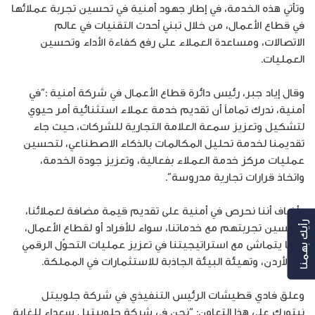
وتأتي هذه الخدمة، في إطار جهود أمنية في تحسين تجربة عملائها
في قطاع الأعمال، من خلال تبني أحدث التقنيات في عالم
الاتصالات، ومساعدة العملاء على رفع كفاءة الأداء وتحسين
العمليات.
وقال إياد جبر، رئيس دائرة قطاع الأعمال في شركة أمنية :”في
أمنية، ندرك تماماً أن تقديم خدمة عملاء استثنائية أمر حيوي
لتشكيل وتعزيز سمعة العلامة التجارية للشركات، حيث جاء
تقديمنا لخدمة تحليل المكالمات بالذكاء الاصطناعي، لتحسين
عمليات مركز خدمة العملاء بفعالية، وتعزيز جودة الخدمة،
واتخاذ قرارات تجارية مدروسة”.
وأضاف أننا نحرص في أمنية على تقديم قيمة مضافة لعملائنا،
وتحسين تجربتهم مع خدماتنا، سواء للأفراد أو لقطاع الأعمال،
رأيك بهمنا
وبما يتماشى مع استراتيجيتنا في تعزيز عمليات التحوّل الرقمي
في الأردن، وتهيئة البيئة الجاذبة للاستثمارات في المملكة.
وعلق فادي قطيشات الرئيس التنفيذي في شركة جلوبيتل
نيتورك على هذا التعاون: “نحن في شركة جلوبيتيل سعداء للغاية