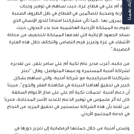
رأيك بهمنا
تكية أم علي في قطاع غزة، حيث نساهم في توفير وجبات
متوازنة وصحية للصائمين في القطاع في ظل الظروف الصعبة
التي يمرون بها . كما تأتي مشاركتنا امتداداً للدور الإنساني الذي
تقوم به المملكة الأردنية الهاشمية منذ بدء العدوان، حيث
نساند الجهود الإغاثية التي تقدمها المملكة للتخفيف من معاناة
الأشقاء في غزة وتعزيز قيم التضامن والتكاتف خلال هذه الفترة
العصيبة.”
من جانبه، أعرب مدير عام تكية أم علي سامر بلقر، عن تقديره
لشراكة أمنية المستمرة ودعمها المتواصل، وقال: “نعتز
بشراكتنا الاستراتيجية مع شركة أمنية، والتي تساهم بشكل
كبير في تحقيق أهدافنا النبيلة في مكافحة الفقر والجوع”، مبيناً
أن دعم أمنية لحملات تكية أم علي على مدار الأعوام السابقة
كان له أثر ملموس في توفير الدعم للعديد الأسر المحتاجة، معرباً
عن ثقته بأن هذه الشراكة ستستمر في تحقيق المزيد من النجاح
في خدمة المجتمع الأردني.
وتسعى أمنية من خلال حملتها الرمضانية إلى تعزيز دورها في