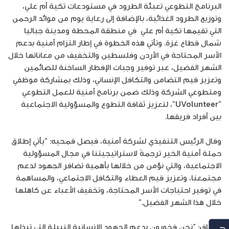
البرنامج التطوعي تعبئة الطرود في مستودعات تكية أم علي،
وتوزيع الطرود الغذائية، بالإضافة إلى رعاية يوم من موائد الرحمن
التي تقيمها تكية أم علي في منطقة المحطة ومدينة جباليا
شمال قطاع غزة. وتأتي هذه الخطوة في إطار التزام أمنية بدعم
الأسر المحتاجة في الأردن وفلسطين والتخفيف من معاناتها خلال
الشهر الفضيل، عبر توفير وجبات الإفطار الساخنة للصائمين
وتعزيز قيم التضامن والتكافل الإنساني، وذلك بمشاركة موظفي
ومتطوعي الشركة وذلك ضمن برنامج أمنية للعمل التطوعي
“UVolunteer”، لتعزيز ثقافة التطوع والمسؤولية الاجتماعية
بين أفراد فريقها.
وقال الرئيس التنفيذي لشركة أمنية، فيصل قمحيه: “يأتي إطلاق
حملة أمنية الخير ترجمةً لاستراتيجيتنا في مجال المسؤولية
الاجتماعية، والتي نؤمن من خلالها بأهمية تضافر الجهود لدعم
مجتمعنا، وتعزيز قيم العطاء والتكافل الاجتماعي، والمساهمة
في توفير احتياجات الأسر المحتاجة، وتخفيف الأعباء عن كاهلها
خلال هذا الشهر الفضيل.”
وأضاف: “نحن فخورون بدعم الجهود الإنسانية النبيلة التي تبذلها