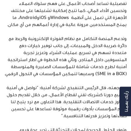
تفصيلية تساعد أصحاب الأعمال على فهم سلوك العملاء
وتحسين الأداء المالي، كما تتيح إمكانية تشغيلها على مختلف
الأجهزة التي تعمل على أنظمة Windowsو iOSوAndroid، ما
يمنح المستخدمين مرونة عالية في إدارة أعمالهم من أي مكان.
وتدعم المنصة التكامل مع نظام الفوترة الإلكترونية والربط مع
دائرة ضريبة الدخل والمبيعات، إلى جانب توفير خيارات دفع
متعددة تسهم في تسريع عمليات الشراء وتعزيز تجربة
المتسوقين داخل المتاجر، وتأتي هذه الخطوة في اطار استراتجية
أمنية لطرح خدمات شاملة للمؤسسات الصغيرة والمتوسطة
(SME in a BOX) وسعيها لتمكين المؤسسات في التحول الرقمي.
من جهته، قال الرئيس التنفيذي لشركة أمنية: “نواصل في أمنية
توسيع دورنا كشريك تقني لقطاع الأعمال، من خلال تقديم حلول
رأيك بهمنا
تتجاوز خدمات الاتصالات التقليدية. هذا التعاون مع نرد يتيح لنا
دعم المؤسسات بأدوات رقمية موثوقة تساعدها على تحسين
كفاءتها وتعزيز قدرتها التنافسية.”
وتوفر الحلول الجديدة لمحلات التجزئة التي تدير عدة فروع