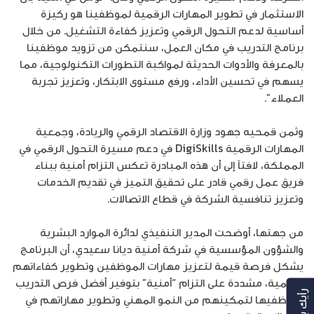
الاستثمار في تطوير المهارات الرقمية لموظفينا هو ركيزة
أساسية لدعم التحول الرقمي وتعزيز كفاءة التشغيل. من خلال
برنامج التدريب في مكان العمل، سنتمكن من تزويد موظفينا
بالمعرفة والأدوات الحديثة لمواكبة التطورات التكنولوجية، مما
يسهم في تحسين الأداء، ورفع مستوى الابتكار، وتعزيز تجربة
العملاء”.
وثمن قمحيه جهود وزارة الاقتصاد الرقمي والريادة، وجمعية
المهارات الرقمية DigiSkills في دعم مسيرة التحول الرقمي في
المملكة، لافتاً إلى أن هذه المبادرة تعكس التزام أمنية ببناء
فريق عمل رقمي قادر على تحقيق التميز في تقديم الخدمات
وتعزيز تنافسية الشركة في قطاع الاتصالات.
من جهتها، أوضحت المدير التنفيذي لدائرة الموارد البشرية
والشؤون المؤسسية في شركة أمنية ديانا سعيدي، أن البرنامج
يشكل فرصة قيمة لتعزيز مهارات الموظفين وتطوير كفاءاتهم
الرقمية، مشددة على التزام “أمنية” بتوفير أفضل فرص التدريب
رأيك بهمنا
لموظفيها لتمكينهم من النمو المهني وتطوير مهاراتهم في