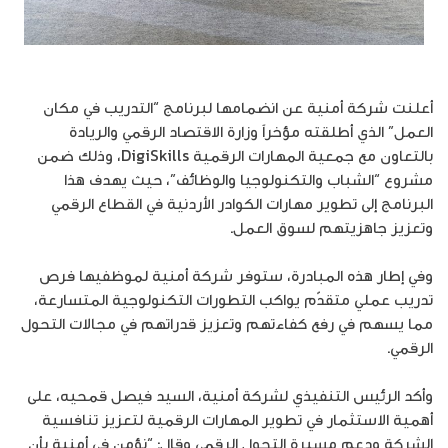
أعلنت شركة أمنية عن انضمامها لبرنامج “التدريب في مكان
العمل” الذي أطلقته مؤخراً وزارة الاقتصاد الرقمي والريادة
بالتعاون مع جمعية المهارات الرقمية DigiSkills، وذلك ضمن
مشروع “الشباب والتكنولوجيا والوظائف”، حيث يهدف هذا
البرنامج إلى تطوير مهارات الكوادر الأردنية في القطاع الرقمي
وتعزيز جاهزيتهم لسوق العمل.
وفي إطار هذه المبادرة، ستوفر شركة أمنية لموظفيها فرص
تدريب عملي متقدّم يواكب التطورات التكنولوجية المتسارعة،
مما يسهم في رفع كفاءتهم وتعزيز قدراتهم في مجالات التحول
الرقمي.
وأكد الرئيس التنفيذي لشركة أمنية، السيد فيصل قمحيه، على
أهمية الاستثمار في تطوير المهارات الرقمية لتعزيز تنافسية
الشركة ودعم مسيرة التحول الرقمي وقال: “نؤمن في أمنية بأن