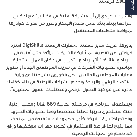
المجالات الرقمية.
وأشارت سعيدي إلى أن مشاركة أمنية في هذا البرنامج تعكس
التزامها ببناء بيئة عمل تدعم الابتكار وتعزز من قدرات كوادرها
لمواكبة متطلبات المستقبل
بدورها، أعربت مدير جمعية المهارات الرقمية DigiSkills أميرة
قرقش، عن تقديرها لمشاركة الشركات الرائدة مثل أمنية في
البرنامج، قائلة: “يأتي برنامج التدريب في مكان العمل استجابة
مباشرة لاحتياجات الشركات في تدريب الموظفين الجدد أو تطوير
مهارات الموظفين الحاليين. نحن فخورون بشراكتنا مع وزارة
الاقتصاد الرقمي والريادة وبدعم الشركات الأردنية في بناء كفاءات
قادرة على مواكبة التحول الرقمي ومتطلبات السوق المتغيرة”.
ويستهدف البرنامج في مرحلته الحالية 669 شابا ومهنيا أردنيا،
حيث سيتلقون تدريبا عمليا متخصصا وفقا لاحتياجات السوق.
وقد تم اختيار 12 شركة كأول مجموعة مستفيدة من المنحة،
مما يتيح لها فرصة الاستثمار في تطوير مهارات موظفيها ورفع
كفاءتهم في المجالات الرقمية.