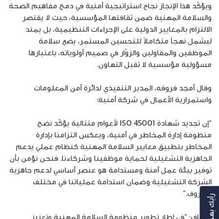
ويؤكّد هذا الإنجاز نجاح استراتيجية أمنية في دمج مفاهيم الصحة
والسلامة المهنية ضمن ثقافتها المؤسسية، حيث لا يقتصر
الالتزام بالمعايير الدولية على الإجراءات التنظيمية، بل يمتد
ليشمل نهجاً متكاملاً للتحسين المستمر، يضع سلامة
الموظفين والمقاولين والزوّار في صميم أولوياته، باعتبارها
مسؤولية مؤسسية لا تقبل التهاون.
وقال أمجد فروقه، المدير التنفيذي لدائرة أمن المعلومات
واستمرارية الأعمال في شركة أمنية:
“إن تجديد شهادة ISO 45001 لأعوام متتالية يؤكّد نضج
منظومة إدارة المخاطر في أمنية، ويعكس التزامنا بإدارة
المخاطر بتطبيق معايير السلامة المهنية كنظام عملي يدعم
الجاهزية التشغيلية لحماية موظفينا وشركاءنا. فنحن نؤمن بأن
توفير بيئة عمل آمنة ومستدامة هو عنصر أساسي لدعم جاهزية
الشركة التشغيلية وضمان استدامة عملياتنا في مختلف
الظروف.”
رأيك بهمنا
وأضاف: “في إطار تطوير منظومة السلامة المهنية وتعزيز