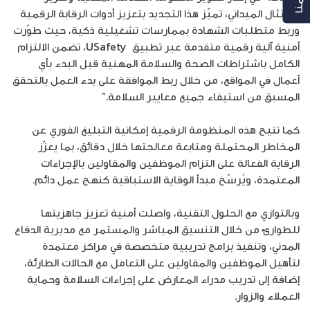
الامتثال الميداني، تميّز هذا التجديد بتعزيز أدوات الرقابة الرقمية
وربط متطلبات الشهادة بممارسات تشغيلية ذكية، حيث طوّرت
أمنية آلية رقمية متقدمة عبر تطبيق USafety، تضمن الالتزام
الكامل باشتراطات الصحة والسلامة المهنية قبل البدء بأي
أعمال في المواقع، من خلال ربط الموافقة على بدء العمل بالتحقق
المسبق من استيفاء جميع معايير السلامة.”
كما تتيح هذه المنظومة الرقمية إمكانية التبليغ الفوري عن
المخاطر المحتملة ومتابعة معالجتها خلال دقائق، بما يعزّز
الرقابة الفعالة على التزام الموظفين والمقاولين بالإجراءات
المعتمدة، ويُرسّخ مبدأ الوقاية الاستباقية كنهج عمل دائم.
وبالتوازي مع الحلول التقنية، واصلت أمنية تعزيز جاهزيتها
للطوارئ من خلال التنسيق المباشر والمستمر مع مديرية الدفاع
المدني، وتنفيذ برامج تدريبية متخصصة في مراكز معتمدة
لتأهيل الموظفين والمقاولين على التعامل مع الحالات الطارئة،
إضافة إلى تدريب مدراء المعارض على إجراءات السلامة وحماية
العملاء والزوار.