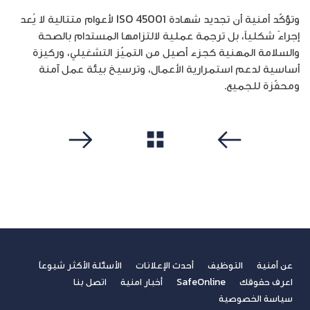
وتؤكّد أمنية أن تجديد شهادة ISO 45001 لأعوام متتالية لا يُعد
إجراءً شكلياً، بل ترجمة عملية لالتزامها المستدام بالصحة
والسلامة المهنية كجزء أصيل من التميّز التشغيلي، وركيزة
أساسية لدعم استمرارية الأعمال، وترسيخ بيئة عمل آمنة
ومحفّزة للجميع.
مشاهدة الكل
سابق
التالي
عن أمنية
التوظيف
أحدث الإعلانات
الأسئلة الأكثر شيوعاً
اعرف حقوقك
SafeOnline
أخبار امنية
اتصل بنا
سياسة الخصوصية