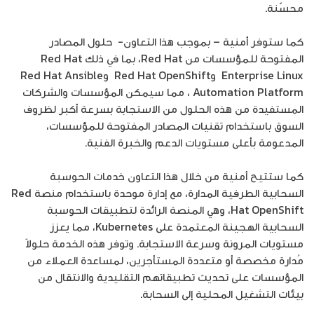
محسّنة.
كما ستوفر أمنية – بموجب هذا التعاون- حلول المصادر
المفتوحة للمؤسسات من Red Hat، بما في ذلك Red Hat
Enterprise Linux وRed Hat OpenShift وRed Hat Ansible
Automation Platform ، مما سيمكن المؤسسات والشركات
المستفيدة من هذه الحلول من الاستجابة بسرعة أكبر لظروف
السوق باستخدام تقنيات المصادر المفتوحة للمؤسسات،
المدعومة بأعلى مستويات الدعم والخبرة الفنية.
كما ستتيح أمنية من خلال هذا التعاون خدمات الحوسبة
السحابية الطرفية المدارة، مع إدارة موحدة باستخدام منصة Red
Hat OpenShift، وهي المنصة الرائدة لتطبيقات الحوسبة
السحابية الهجينة المعتمدة على Kubernetes، مما يعزز
مستويات المرونة وسرعة الاستجابة. وتوفر هذه الخدمة حلولاً
مُدارة مخصصة أو متعددة المستأجرين، لمساعدة العملاء من
المؤسسات على تحديث تطبيقاتهم التقليدية والانتقال من
بيئات التشغيل المحلية إلى السحابة.