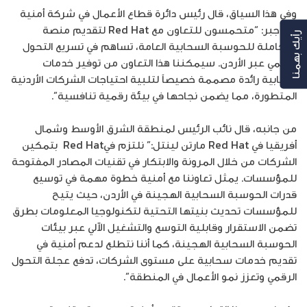
وفي هذا السياق، قال رئيس دائرة قطاع الأعمال في شركة أمنية
إياد جبر: “متحمسون للتعاون مع Red Hat لتقديم منصة
رأيك بهمنا
متكاملة للحوسبة السحابية العامة، تساهم في تسريع التحول
الرقمي عبر الأردن. سيمكننا هذا التعاون من توفير خدمات
سحابية رائدة مصممة خصيصاً لتلبية احتياجات الشركات الأردنية
المتطورة، مما يضمن نجاحها في بيئة رقمية تنافسية”.
من جانبه، قال نائب الرئيس لمنطقة الشرق الأوسط وشمال
أفريقيا في Red Hat مارتن لينتل:” نلتزم فيRed Hat بتمكين
الشركات من خلال المرونة والابتكار في تقنيات المصادر المفتوحة
للمؤسسات. يمثل تعاوننا مع أمنية خطوة مهمة في توسيع
قدرات الحوسبة السحابية الهجينة في الأردن، حيث يتيح
للمؤسسات تحديث بنيتها التحتية لتكنولوجيا المعلومات بطرق
تضمن الاستقرار وقابلية التوسع والتشغيل الآلي عبر بيئات
الحوسبة السحابية الهجينة، كما أننا نتطلع لدعم أمنية في
تقديم خدمات سحابية على مستوى الشركات، تدفع عجلة التحول
الرقمي وتعزز نمو الأعمال في المنطقة”.